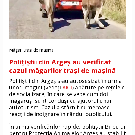
Măgari trași de mașină
Polițiștii din Argeș au verificat
cazul măgarilor trași de mașină
Polițiștii din Argeș s-au autosesizat în urma
unor imagini (vedeți
AICI
) apărute pe rețelele
de socializare, în care se vede cum doi
măgăruși sunt conduși cu ajutorul unui
autoturism. Cazul a stârnit numeroase
reacții de indignare în rândul publicului.
În urma verificărilor rapide, polițiștii Biroului
pentru Protecția Animalelor Argeș au stabilit