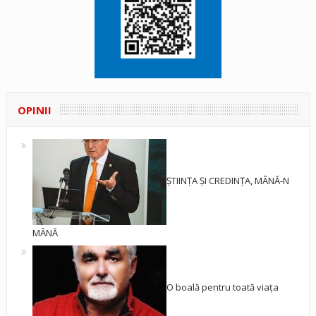
OPINII
ȘTIINȚA ȘI CREDINȚA, MÂNĂ-N
MÂNĂ
O boală pentru toată viața