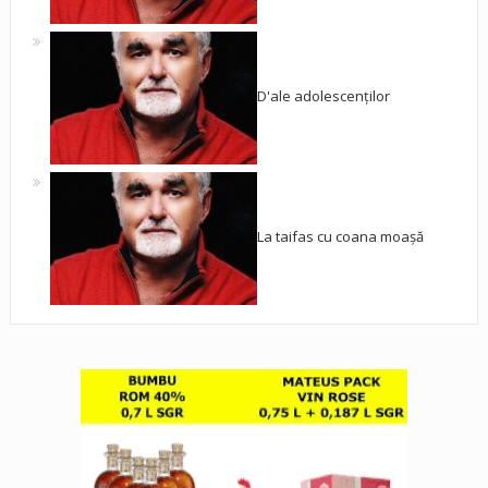
D'ale adolescenților
La taifas cu coana moașă