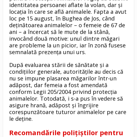
identitatea persoanei aflate la volan, dar și
locația în care se află animalele. Fapta a avut
loc pe 15 august, în Bughea de Jos, când
deținătoarea animalelor – o femeie de 67 de
ani – a încercat să le mute de la stână,
invocând două motive: unul dintre măgari
are probleme la un picior, iar în zonă fusese
semnalată prezența unui urs.
După evaluarea stării de sănătate și a
condițiilor generale, autoritățile au decis că
nu se impune plasarea măgarilor într-un
adăpost, dar femeia a fost amendată
conform Legii 205/2004 privind protecția
animalelor. Totodată, i s-a pus în vedere să
asigure hrană, adăpost și îngrijire
corespunzătoare tuturor animalelor pe care
le deține.
Recomandările polițiștilor pentru