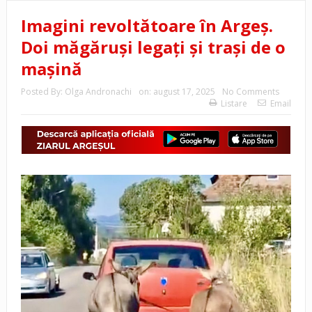
Imagini revoltătoare în Argeș.
Doi măgăruși legați și trași de o
mașină
Posted By:
Olga Andronachi
on:
august 17, 2025
No Comments
Listare
Email