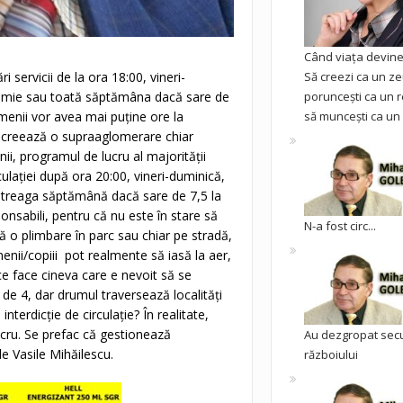
Când viața devine 
Să creezi ca un ze
i servicii de la ora 18:00, vineri-
poruncești ca un r
a mie sau toată săptămâna dacă sare de
să muncești ca un 
menii vor avea mai puține ore la
se creează o supraaglomerare chiar
nii, programul de lucru al majorității
rculației după ora 20:00, vineri-duminică,
întreaga săptămână dacă sare de 7,5 la
onsabili, pentru că nu este în stare să
N-a fost circ...
tă o plimbare în parc sau chiar pe stradă,
ii/copiii pot realmente să iasă la aer,
ce face cineva care e nevoit să se
 de 4, dar drumul traversează localități
terdicție de circulație? În realitate,
acru. Se prefac că gestionează
Au dezgropat sec
de Vasile Mihăilescu.
războiului