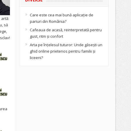
Care este cea mai bună aplicație de
artă:
pariuri din România?
u, să
Cafeaua de acasă, reinterpretată pentru
ege,
gust, ritm și confort
sclav!
Arta pe înțelesul tuturor: Unde găsești un
ghid online prietenos pentru familii și
liceeni?
urea