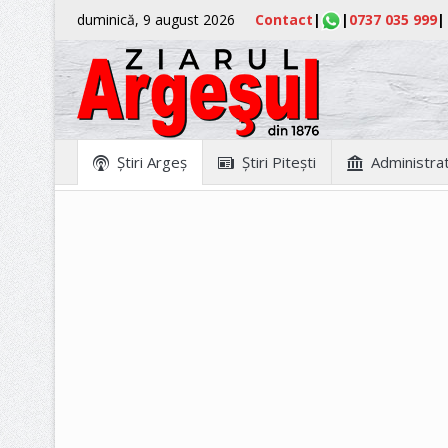
duminică, 9 august 2026
Contact
|
|
0737 035 999
|
Ştiri Argeş
Ştiri Piteşti
Administrat