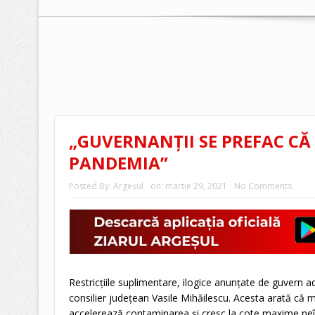
„GUVERNANȚII SE PREFAC CĂ
PANDEMIA”
Posted By:
Argeşul
on:
martie 29, 2021
No Comments
Restricțiile suplimentare, ilogice anunțate de guvern 
consilier județean Vasile Mihăilescu. Acesta arată că m
accelerează contaminarea și cresc la cote maxime neî