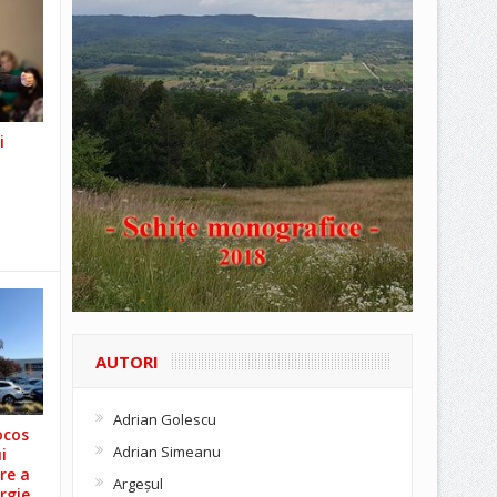
i
AUTORI
Adrian Golescu
ocos
Adrian Simeanu
i
re a
Argeşul
rgie