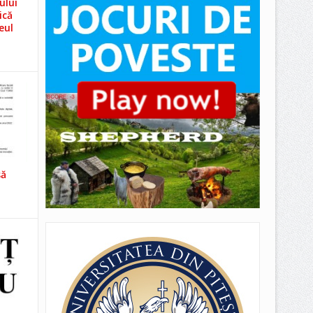
ului
ică
eul
să