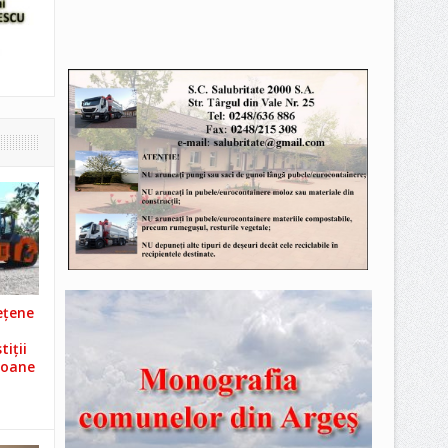
ețene
iții
ioane