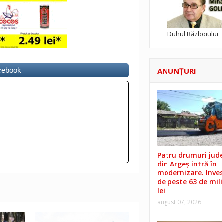
Duhul Războiului
ANUNŢURI
acebook
Patru drumuri jud
din Argeș intră în
modernizare. Invest
de peste 63 de mil
lei
august 07, 2026