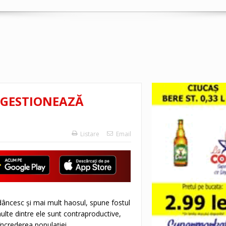
 GESTIONEAZĂ
Listare
Email
adâncesc și mai mult haosul, spune fostul
ulte dintre ele sunt contraproductive,
ncrederea populației.