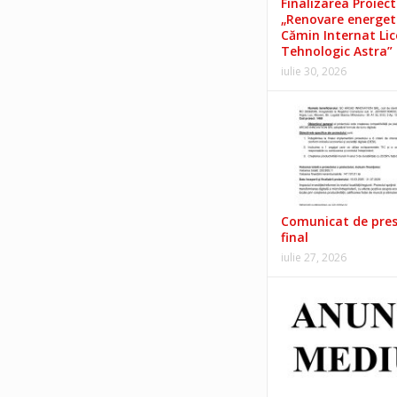
Finalizarea Proiect
„Renovare energet
Cămin Internat Lic
Tehnologic Astra”
iulie 30, 2026
Comunicat de pre
final
iulie 27, 2026