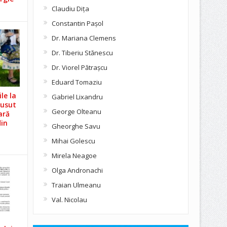
Claudiu Diţa
Constantin Pașol
Dr. Mariana Clemens
Dr. Tiberiu Stănescu
Dr. Viorel Pătraşcu
Eduard Tomaziu
le la
Gabriel Lixandru
Cusut
George Olteanu
ară
din
Gheorghe Savu
Mihai Golescu
Mirela Neagoe
Olga Andronachi
Traian Ulmeanu
Val. Nicolau