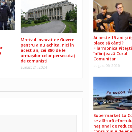
Ai peste 16 ani și îț
Motivul invocat de Guvern
place să cânți?
pentru a nu achita, nici în
ar
Filarmonica Pitești
acest an, cei 880 de lei
a
înființează Corul
urmașilor celor persecutați
Comunitar
de comuniști
august 06, 2026
august 21, 2024
Supermarket La C
se alătură efortulu
național de reduce
consumului de ene