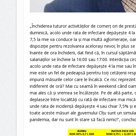
„Închiderea tuturor activităților de comerț ori de prestăr
duminică, acolo unde rata de infectare depășește 4 l
7,5 la mie va conduce la și mai multă aglomerație, oa
dispoziție pentru rezolvarea acelorași nevoi; în plus 
înainte de ora închiderii, dat fiind că, în cursul săptămâ
salariaților se încheie la 16:00 sau 17:00. Interdicția ci
acolo unde rata de infectare depășește 4 la mie sau 
mie este un fel de pedeapsă penrtru toți cetățenii resp
impună măsurile celor care le încalcă. Ce risc reprezin
indiferent de oră? Mai cu seamă în weekend când oamen
mai ales că și vremea se încălzește. Pe de altă parte, 
deplaseze între localități cu rată de infectare mai mică
unde rata de incidență depășește 4 sau chiar 7,5% și e in
toate aceste măsuri ale guvernului Cîțu sunt un simul
pandemia, dar nu sunt în stare să facă nimic!”, conchi