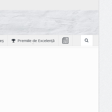
geș
Premiile de Excelență