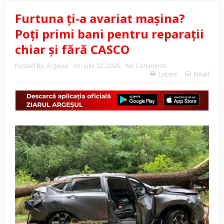
Furtuna ți-a avariat mașina?
Poți primi bani pentru reparații
chiar și fără CASCO
Posted By:
Argeşul
on:
iulie 02, 2026
No Comments
Listare
Email