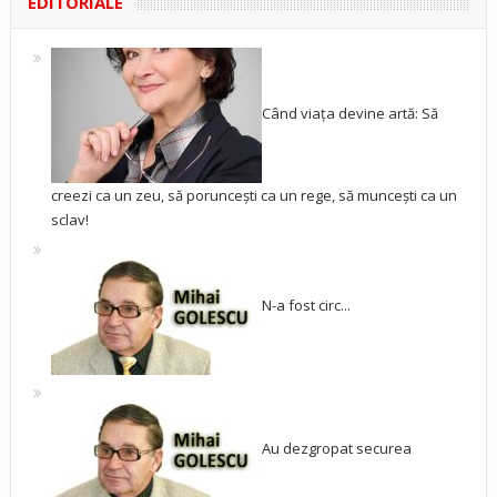
EDITORIALE
Când viața devine artă: Să
creezi ca un zeu, să poruncești ca un rege, să muncești ca un
sclav!
N-a fost circ...
Au dezgropat securea