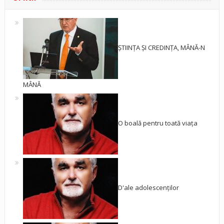
ȘTIINȚA ȘI CREDINȚA, MÂNĂ-N
MÂNĂ
O boală pentru toată viața
D'ale adolescenților