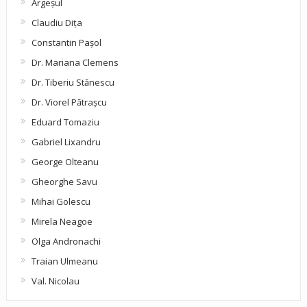
Argeşul
Claudiu Diţa
Constantin Pașol
Dr. Mariana Clemens
Dr. Tiberiu Stănescu
Dr. Viorel Pătraşcu
Eduard Tomaziu
Gabriel Lixandru
George Olteanu
Gheorghe Savu
Mihai Golescu
Mirela Neagoe
Olga Andronachi
Traian Ulmeanu
Val. Nicolau