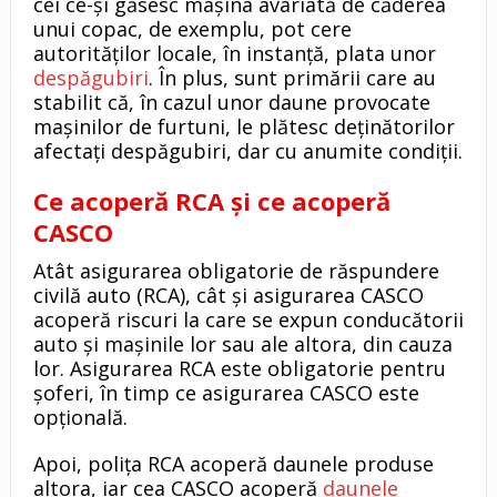
cei ce-și găsesc mașina avariată de căderea
unui copac, de exemplu, pot cere
autorităților locale, în instanță, plata unor
despăgubiri
. În plus, sunt primării care au
stabilit că, în cazul unor daune provocate
mașinilor de furtuni, le plătesc deținătorilor
afectați despăgubiri, dar cu anumite condiții.
Ce acoperă RCA și ce acoperă
CASCO
Atât asigurarea obligatorie de răspundere
civilă auto (RCA), cât și asigurarea CASCO
acoperă riscuri la care se expun conducătorii
auto și mașinile lor sau ale altora, din cauza
lor. Asigurarea RCA este obligatorie pentru
șoferi, în timp ce asigurarea CASCO este
opțională.
Apoi, polița RCA acoperă daunele produse
altora, iar cea CASCO acoperă
daunele