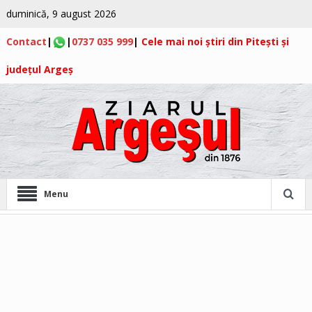
duminică, 9 august 2026
Contact
|
|
0737 035 999
|
Cele mai noi știri din Pitești și
județul Argeș
Menu