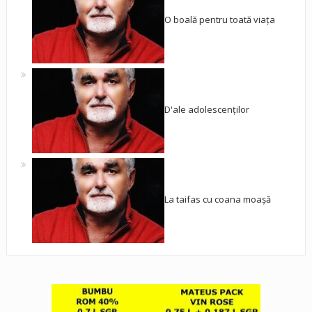
O boală pentru toată viața
D'ale adolescenților
La taifas cu coana moașă