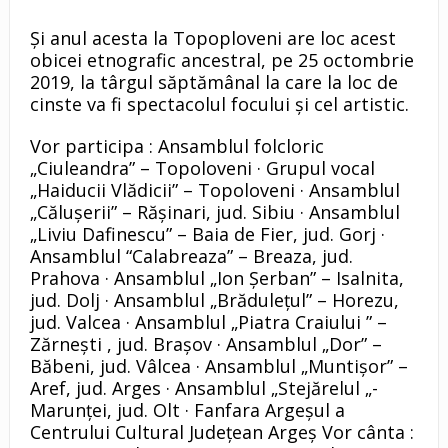
Și anul acesta la Topoploveni are loc acest
obicei etnografic ancestral, pe 25 octombrie
2019, la târgul săptămânal la care la loc de
cinste va fi spectacolul focului și cel artistic.
Vor participa : Ansamblul folcloric
„Ciuleandra” – Topoloveni · Grupul vocal
„Haiducii Vlădicii” – Topoloveni · Ansamblul
„Călușerii” – Rășinari, jud. Sibiu · Ansamblul
„Liviu Dafinescu” – Baia de Fier, jud. Gorj ·
Ansamblul “Calabreaza” – Breaza, jud.
Prahova · Ansamblul „Ion Șerban” – Isalnita,
jud. Dolj · Ansamblul „Brădulețul” – Horezu,
jud. Valcea · Ansamblul „Piatra Craiului ” –
Zărnești , jud. Brașov · Ansamblul „Dor” –
Băbeni, jud. Vâlcea · Ansamblul „Muntișor” –
Aref, jud. Arges · Ansamblul „Stejărelul „-
Marunței, jud. Olt · Fanfara Argeșul a
Centrului Cultural Județean Argeș Vor cânta :