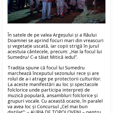
În satele de pe valea Argeşului şi a Râului
Doamnei se aprind focuri mari din vreascuri
şi vegetaţie uscată, iar copii strigă în jurul
acestuia cântecele, precum: „Hai la focul lui
Sumedru/ C-a tăiat Mitică iedul”.
Tradiţia spune că focul lui Sumedru
marchează începutul sezonului rece şi are
rolul de a-i atrage pe protectorii culturilor.
La aceste manifestări au loc şi spectacole
folclorice unde participa interpreți de
muzică populară, ansambluri folclorice și
grupuri vocale. Cu această ocazie, în paralel
va avea loc și Concursul „Cel mai bun
distilat”: – AURIA DE TOPOLOVENI – pentru