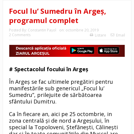
Focul lu’ Sumedru în Argeș,
programul complet
Posted By:
Constantin Pașol
on:
octombrie 20, 2019
2 Comments
Listare
Email
# Spectacolul focului în Argeș
În Argeș se fac ultimele pregătiri pentru
manifestările sub genericul „Focul lu’
Sumedru”, prilejuite de sărbătoarea
sfântului Dumitru.
Ca în fiecare an, aici pe 25 octombrie, in
zona centrală și de nord a Argeșului, în
special la Topoloveni, Ștefănești, Călinești
dar și în toate comunitățile din Muscel are