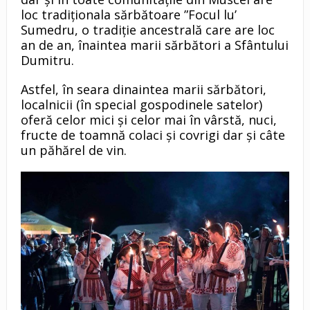
loc tradiționala sărbătoare ”Focul lu’
Sumedru, o tradiţie ancestrală care are loc
an de an, înaintea marii sărbători a Sfântului
Dumitru.
Astfel, în seara dinaintea marii sărbători,
localnicii (în special gospodinele satelor)
oferă celor mici şi celor mai în vârstă, nuci,
fructe de toamnă colaci şi covrigi dar şi câte
un păhărel de vin.