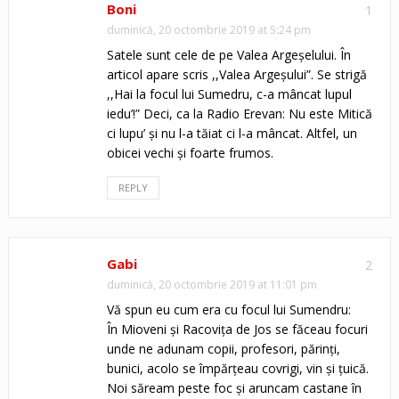
Boni
1
duminică, 20 octombrie 2019 at 5:24 pm
Satele sunt cele de pe Valea Argeșelului. În
articol apare scris ,,Valea Argeșului”. Se strigă
,,Hai la focul lui Sumedru, c-a mâncat lupul
iedu’!” Deci, ca la Radio Erevan: Nu este Mitică
ci lupu’ și nu l-a tăiat ci l-a mâncat. Altfel, un
obicei vechi și foarte frumos.
REPLY
Gabi
2
duminică, 20 octombrie 2019 at 11:01 pm
Vă spun eu cum era cu focul lui Sumendru:
În Mioveni și Racovița de Jos se făceau focuri
unde ne adunam copii, profesori, părinți,
bunici, acolo se împărțeau covrigi, vin și țuică.
Noi săream peste foc și aruncam castane în