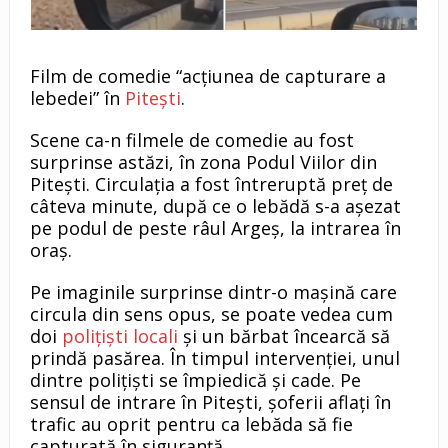
Film de comedie “acțiunea de capturare a
lebedei” în
Pitești
.
Scene ca-n filmele de comedie au fost
surprinse astăzi, în zona Podul Viilor din
Pitești. Circulația a fost întreruptă preţ de
câteva minute, după ce o lebădă s-a aşezat
pe podul de peste râul Argeș, la intrarea în
oraș.
Pe imaginile surprinse dintr-o mașină care
circula din sens opus, se poate vedea cum
doi
polițiști locali
și un bărbat încearcă să
prindă pasărea. În timpul intervenției, unul
dintre polițiști se împiedică și cade. Pe
sensul de intrare în Pitești, șoferii aflați în
trafic au oprit pentru ca lebăda să fie
capturată în siguranță.