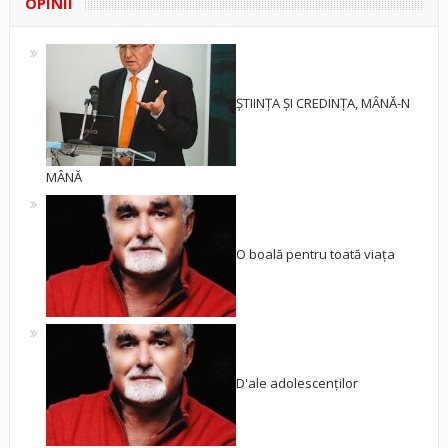
OPINII
ȘTIINȚA ȘI CREDINȚA, MÂNĂ-N
MÂNĂ
O boală pentru toată viața
D'ale adolescenților