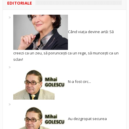
EDITORIALE
Când viața devine artă: Să
creezi ca un zeu, să poruncești ca un rege, să muncești ca un
sclav!
N-a fost circ...
Au dezgropat securea