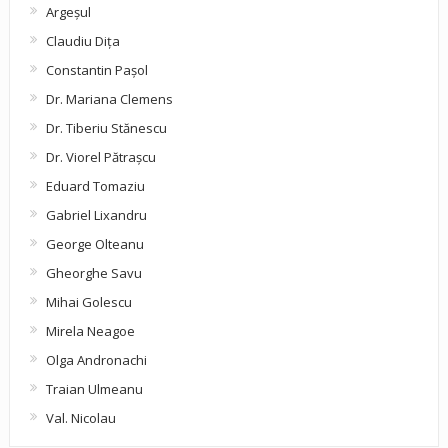
Argeşul
Claudiu Diţa
Constantin Pașol
Dr. Mariana Clemens
Dr. Tiberiu Stănescu
Dr. Viorel Pătraşcu
Eduard Tomaziu
Gabriel Lixandru
George Olteanu
Gheorghe Savu
Mihai Golescu
Mirela Neagoe
Olga Andronachi
Traian Ulmeanu
Val. Nicolau