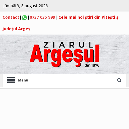
sâmbătă, 8 august 2026
Contact
|
|
0737 035 999
|
Cele mai noi știri din Pitești și
județul Argeș
Menu