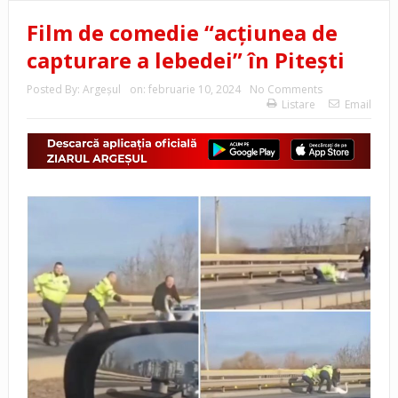
Film de comedie “acțiunea de
capturare a lebedei” în Pitești
Posted By:
Argeşul
on:
februarie 10, 2024
No Comments
Listare
Email