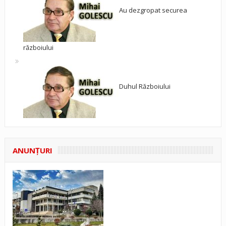
Au dezgropat securea
războiului
Duhul Războiului
ANUNŢURI