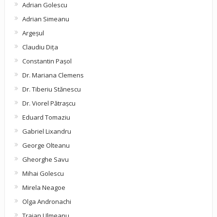
Adrian Golescu
Adrian Simeanu
Argeşul
Claudiu Diţa
Constantin Pașol
Dr. Mariana Clemens
Dr. Tiberiu Stănescu
Dr. Viorel Pătraşcu
Eduard Tomaziu
Gabriel Lixandru
George Olteanu
Gheorghe Savu
Mihai Golescu
Mirela Neagoe
Olga Andronachi
Traian Ulmeanu