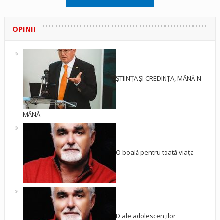
OPINII
ȘTIINȚA ȘI CREDINȚA, MÂNĂ-N
MÂNĂ
O boală pentru toată viața
D'ale adolescenților