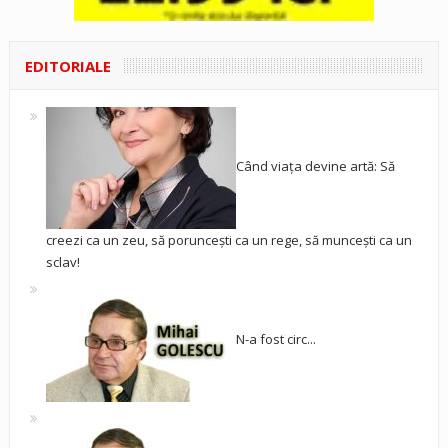
EDITORIALE
Când viața devine artă: Să
creezi ca un zeu, să poruncești ca un rege, să muncești ca un
sclav!
N-a fost circ...