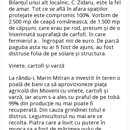
Bilanțul unui alt localnic, C. Zidaru, este la fel
de amar. Tot ce se află în afara spațiilor
protejate este compromis 100%. Vorbim de
2.500 mp de ceapă românească, de 1.500 mp
de căpșuni, care erau pe rod, precum și de o
însemnată suprafață de carfofi, în care
fermierul a… îngropat mii de euro. De parcă
paguba asta nu ar fi fost de ajuns, au fost
distruse folia de pe solare și structura.
Vinete, cartofi și varză
La rându-i, Marin Mitran a investit în teren o
poală de bani ca să aprovizioneze piața
agricolă din Mioveni cu vinete, cartofi și
varză, iar acum s-a ales cu praful de pe tobă.
99% din producție nu mai poate fi
recuperată. Din cauza grindinei totul e
distrus. Legumicultorul nu mai are ce
recolta. Piatra care a lovit cu putere în
munca sa a fost de mărimea oului de