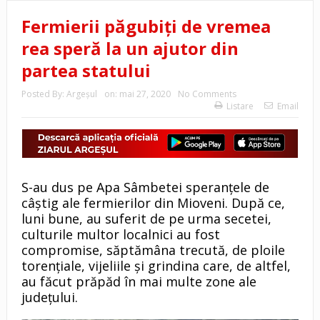
Fermierii păgubiți de vremea
rea speră la un ajutor din
partea statului
Posted By:
Argeşul
on:
mai 27, 2020
No Comments
Listare
Email
S-au dus pe Apa Sâmbetei speranțele de
câștig ale fermierilor din Mioveni. După ce,
luni bune, au suferit de pe urma secetei,
culturile multor localnici au fost
compromise, săptămâna trecută, de ploile
torențiale, vijeliile și grindina care, de altfel,
au făcut prăpăd în mai multe zone ale
județului.