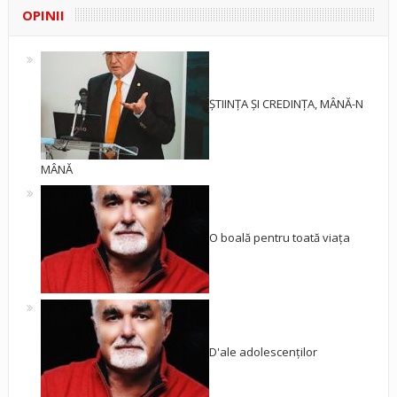
OPINII
ȘTIINȚA ȘI CREDINȚA, MÂNĂ-N
MÂNĂ
O boală pentru toată viața
D'ale adolescenților