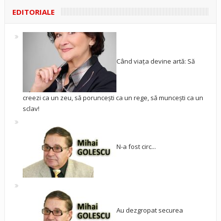
EDITORIALE
Când viața devine artă: Să
creezi ca un zeu, să poruncești ca un rege, să muncești ca un
sclav!
N-a fost circ...
Au dezgropat securea