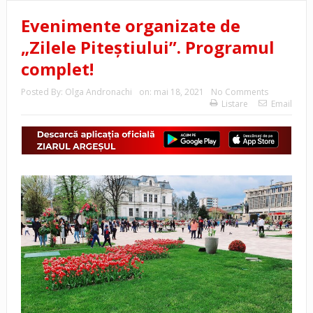
Evenimente organizate de
„Zilele Piteștiului”. Programul
complet!
Posted By:
Olga Andronachi
on:
mai 18, 2021
No Comments
Listare
Email