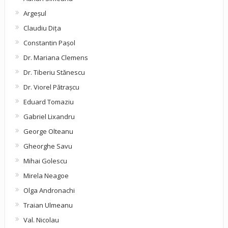
Argeşul
Claudiu Diţa
Constantin Pașol
Dr. Mariana Clemens
Dr. Tiberiu Stănescu
Dr. Viorel Pătraşcu
Eduard Tomaziu
Gabriel Lixandru
George Olteanu
Gheorghe Savu
Mihai Golescu
Mirela Neagoe
Olga Andronachi
Traian Ulmeanu
Val. Nicolau