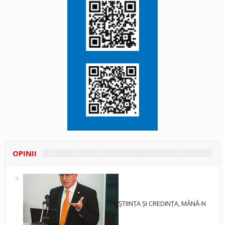
OPINII
ȘTIINȚA ȘI CREDINȚA, MÂNĂ-N