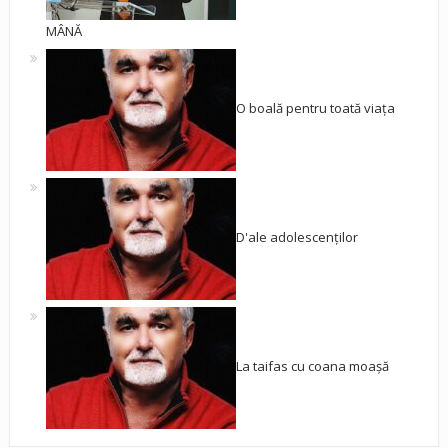
MÂNĂ
O boală pentru toată viața
D'ale adolescenților
La taifas cu coana moașă