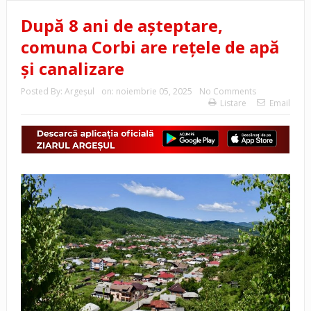
După 8 ani de așteptare,
comuna Corbi are rețele de apă
și canalizare
Posted By:
Argeşul
on:
noiembrie 05, 2025
No Comments
Listare
Email