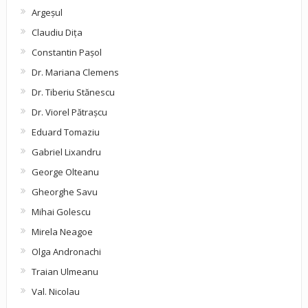
Argeşul
Claudiu Diţa
Constantin Pașol
Dr. Mariana Clemens
Dr. Tiberiu Stănescu
Dr. Viorel Pătraşcu
Eduard Tomaziu
Gabriel Lixandru
George Olteanu
Gheorghe Savu
Mihai Golescu
Mirela Neagoe
Olga Andronachi
Traian Ulmeanu
Val. Nicolau