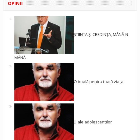
OPINII
ȘTIINȚA ȘI CREDINȚA, MÂNĂ-N
MÂNĂ
O boală pentru toată viața
D'ale adolescenților