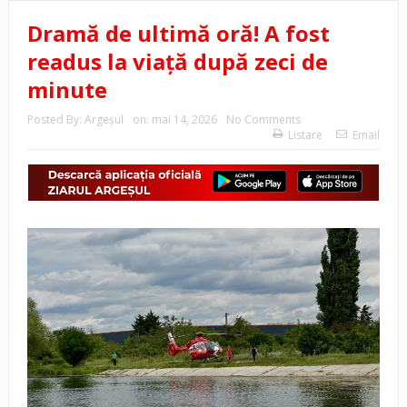
Dramă de ultimă oră! A fost
readus la viață după zeci de
minute
Posted By:
Argeşul
on:
mai 14, 2026
No Comments
Listare
Email