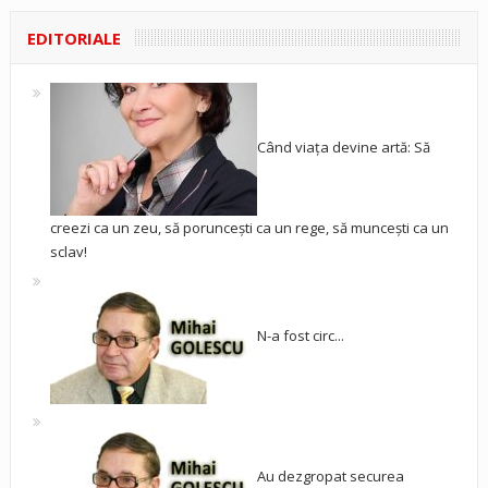
EDITORIALE
Când viața devine artă: Să
creezi ca un zeu, să poruncești ca un rege, să muncești ca un
sclav!
N-a fost circ...
Au dezgropat securea