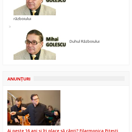
războiului
Duhul Războiului
ANUNŢURI
Ai peste 16 ani și îți place să cânți? Filarmonica Pitești