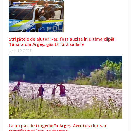
Strigătele de ajutor i-au fost auzite în ultima clipă!
Tânăra din Argeș, găsită fără suflare
iunie 10, 2025
La un pas de tragedie în Argeș. Aventura lor s-a
transformat într-un coșmar!