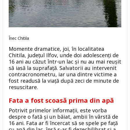
Înec Chitila
Momente dramatice, joi, în localitatea
Chitila, județul Ilfov, unde doi adolescenți de
16 ani au căzut într-un lac și nu au mai reușit
să iasă la suprafață. Salvatorii au intervenit
contracronometru, iar una dintre victime a
fost readusă la viață după zeci de minute de
resuscitare.
Fata a fost scoasă prima din apă
Potrivit primelor informații, este vorba
despre o fată și un băiat, ambii în vârstă de
16 ani. Fata ar fi încercat să se spele pe față
cu apă din lac, însă s-ar fi dezechilibrat și a