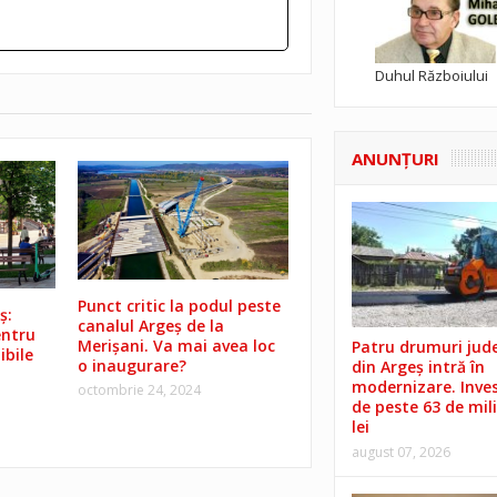
Duhul Războiului
ANUNŢURI
Punct critic la podul peste
ș:
canalul Argeș de la
entru
Merișani. Va mai avea loc
Patru drumuri jud
ibile
o inaugurare?
din Argeș intră în
modernizare. Invest
octombrie 24, 2024
de peste 63 de mil
lei
august 07, 2026