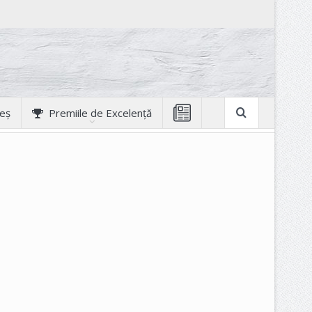
geș
Premiile de Excelență