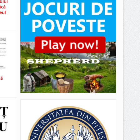
ului
ică
eul
să