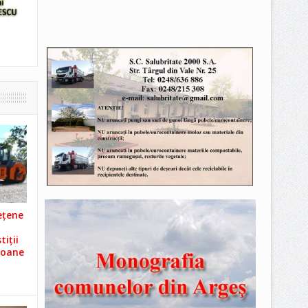
ețene
iții
ioane