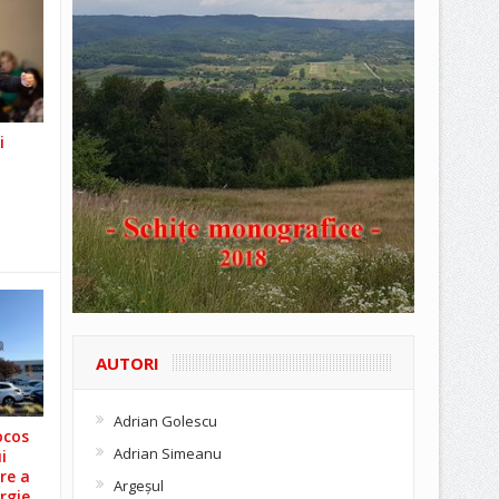
i
AUTORI
Adrian Golescu
ocos
Adrian Simeanu
i
re a
Argeşul
rgie