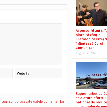
Ai peste 16 ani și îț
place să cânți?
Filarmonica Pitești
înființează Corul
Comunitar
august 06, 2026
Supermarket La C
se alătură efortulu
ă cum sunt procesate datele comentariilor
național de reduce
consumului de ene