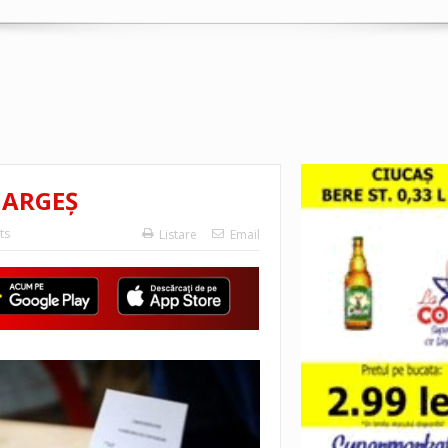
 ARGEȘ
ts
Listare
Email