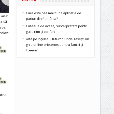
Care este cea mai bună aplicație de
artă:
pariuri din România?
u, să
Cafeaua de acasă, reinterpretată pentru
ege,
gust, ritm și confort
sclav!
Arta pe înțelesul tuturor: Unde găsești un
ghid online prietenos pentru familii și
liceeni?
urea