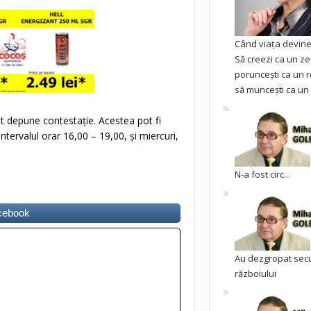
Când viața devine 
Să creezi ca un ze
poruncești ca un r
să muncești ca un 
t depune contestație. Acestea pot fi
 intervalul orar 16,00 – 19,00, şi miercuri,
N-a fost circ...
acebook
Au dezgropat sec
războiului