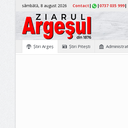
sâmbătă, 8 august 2026
Contact
|
|
0737 035 999
|
Ştiri Argeş
Ştiri Piteşti
Administrat