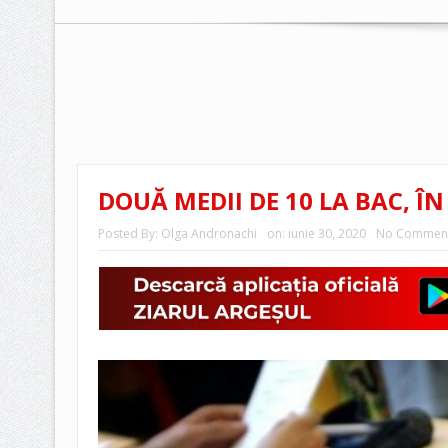
DOUĂ MEDII DE 10 LA BAC, ÎN
Posted By:
Olga Andronachi
on:
iunie 30, 2020
No Commen