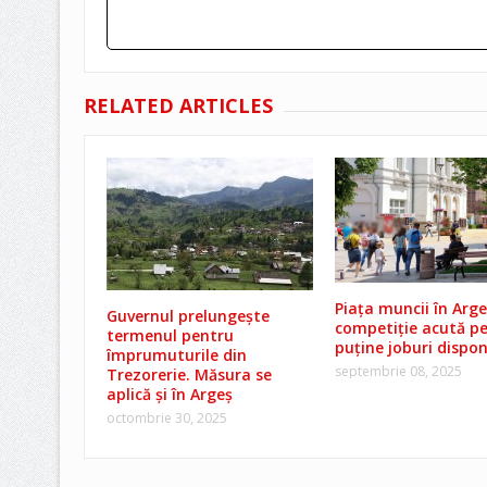
RELATED ARTICLES
Piața muncii în Arge
Guvernul prelungește
competiție acută p
termenul pentru
puține joburi dispon
împrumuturile din
septembrie 08, 2025
Trezorerie. Măsura se
aplică și în Argeș
octombrie 30, 2025