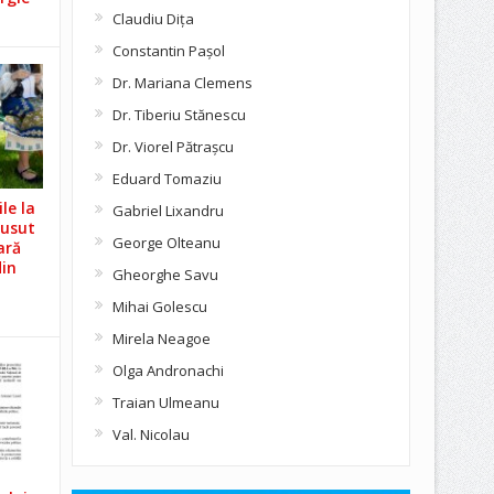
Claudiu Diţa
Constantin Pașol
Dr. Mariana Clemens
Dr. Tiberiu Stănescu
Dr. Viorel Pătraşcu
Eduard Tomaziu
le la
Gabriel Lixandru
Cusut
George Olteanu
ară
din
Gheorghe Savu
Mihai Golescu
Mirela Neagoe
Olga Andronachi
Traian Ulmeanu
Val. Nicolau