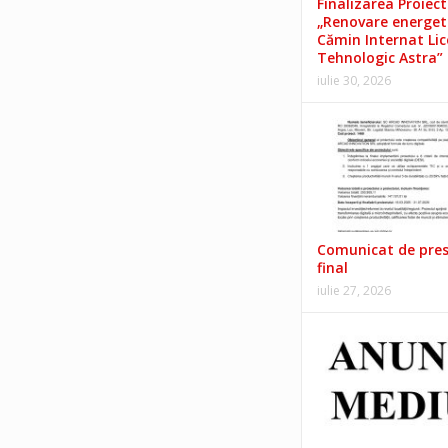
Finalizarea Proiect
„Renovare energet
Cămin Internat Lic
Tehnologic Astra”
iulie 30, 2026
Comunicat de pre
final
iulie 27, 2026