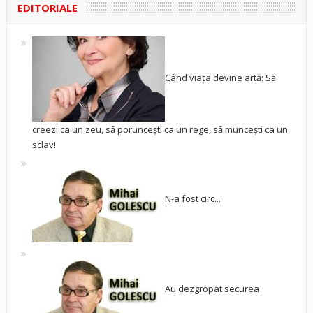
EDITORIALE
Când viața devine artă: Să
creezi ca un zeu, să poruncești ca un rege, să muncești ca un
sclav!
N-a fost circ...
Au dezgropat securea