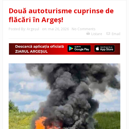
Două autoturisme cuprinse de
flăcări în Argeș!
Posted By:
Argeşul
on:
mai 26, 2026
No Comments
Listare
Email