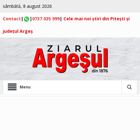
sâmbătă, 8 august 2026
Contact
|
|
0737 035 999
|
Cele mai noi știri din Pitești și
județul Argeș
Menu