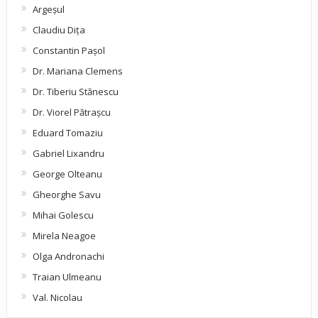
Argeşul
Claudiu Diţa
Constantin Pașol
Dr. Mariana Clemens
Dr. Tiberiu Stănescu
Dr. Viorel Pătraşcu
Eduard Tomaziu
Gabriel Lixandru
George Olteanu
Gheorghe Savu
Mihai Golescu
Mirela Neagoe
Olga Andronachi
Traian Ulmeanu
Val. Nicolau