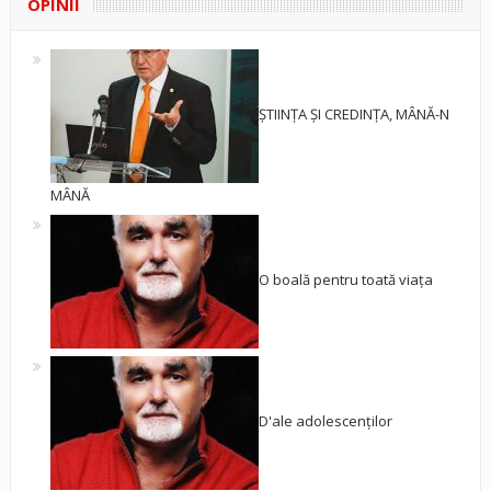
OPINII
ȘTIINȚA ȘI CREDINȚA, MÂNĂ-N
MÂNĂ
O boală pentru toată viața
D'ale adolescenților