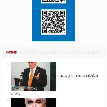
OPINII
ȘTIINȚA ȘI CREDINȚA, MÂNĂ-N
MÂNĂ