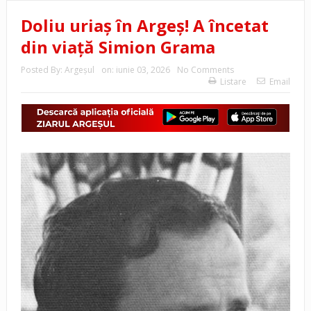
Doliu uriaș în Argeș! A încetat
din viață Simion Grama
Posted By:
Argeşul
on:
iunie 03, 2026
No Comments
Listare
Email