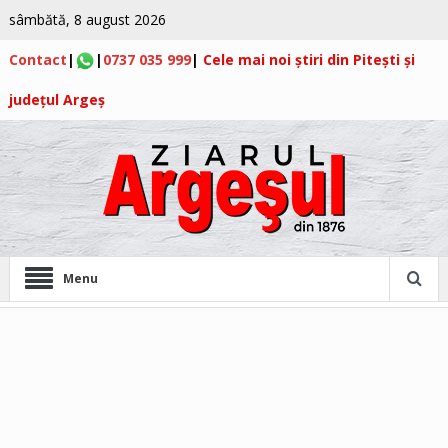
sâmbătă, 8 august 2026
Contact
|
|
0737 035 999
|
Cele mai noi știri din Pitești și
județul Argeș
Menu