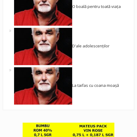
O boală pentru toată viața
D'ale adolescenților
La taifas cu coana moașă