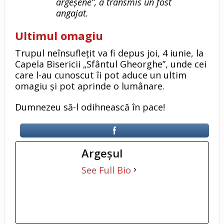
argeșene”, a transmis un fost
angajat.
Ultimul omagiu
Trupul neînsuflețit va fi depus joi, 4 iunie, la
Capela Bisericii „Sfântul Gheorghe”, unde cei
care l-au cunoscut îi pot aduce un ultim
omagiu și pot aprinde o lumânare.
Dumnezeu să-l odihnească în pace!
Argeşul
See Full Bio