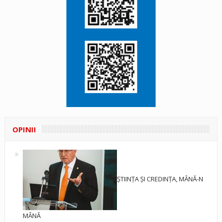
OPINII
ȘTIINȚA ȘI CREDINȚA, MÂNĂ-N
MÂNĂ