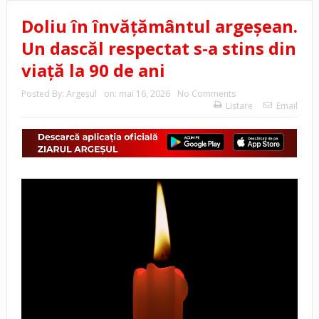
Doliu în învățământul argeșean.
Un dascăl respectat s-a stins din
viață la 90 de ani
Posted By:
Argeşul
on:
mai 16, 2026
No Comments
Listare
Email