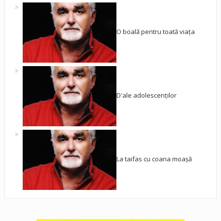
O boală pentru toată viața
D'ale adolescenților
La taifas cu coana moașă