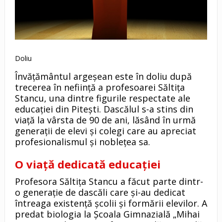
Doliu
Învățământul argeșean este în doliu după
trecerea în neființă a profesoarei Săltița
Stancu, una dintre figurile respectate ale
educației din Pitești. Dascălul s-a stins din
viață la vârsta de 90 de ani, lăsând în urmă
generații de elevi și colegi care au apreciat
profesionalismul și noblețea sa.
O viață dedicată educației
Profesora Săltița Stancu a făcut parte dintr-
o generație de dascăli care și-au dedicat
întreaga existență școlii și formării elevilor. A
predat biologia la Școala Gimnazială „Mihai