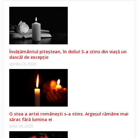
Învățământul piteștean, în doliu! S-a stins din viață un
dascăl de excepție
aprilie 23, 2026
O stea a artei românești s-a stins. Argeșul rămâne mai
sărac fără lumina ei
iunie 04, 2025