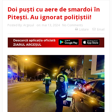
Doi puști cu aere de smardoi în
Pitești. Au ignorat polițiștii!
Posted By:
Argeşul
on:
mai 13, 2024
No Comments
Listare
Email