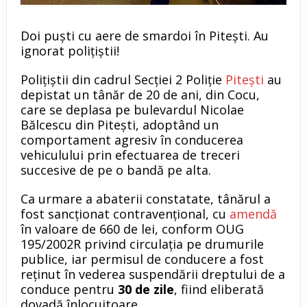
Doi puști cu aere de smardoi în Pitești. Au
ignorat polițiștii!
Polițiștii din cadrul Secției 2 Poliție
Pitești
au
depistat un tânăr de 20 de ani, din Cocu,
care se deplasa pe bulevardul Nicolae
Bălcescu din Pitești, adoptând un
comportament agresiv în conducerea
vehiculului prin efectuarea de treceri
succesive de pe o bandă pe alta.
Ca urmare a abaterii constatate, tânărul a
fost sancționat contravențional, cu
amendă
în valoare de 660 de lei, conform OUG
195/2002R privind circulația pe drumurile
publice, iar permisul de conducere a fost
reținut în vederea suspendării dreptului de a
conduce pentru
30 de zile
, fiind eliberată
dovadă înlocuitoare.