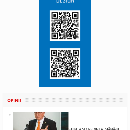
OPINII
ȘTIINȚA ȘI CREDINȚA, MÂNĂ-N