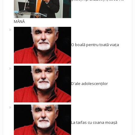
MÂNĂ
O boală pentru toată viața
D'ale adolescenților
La taifas cu coana moașă