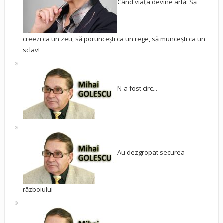
Când viața devine artă: Să
creezi ca un zeu, să poruncești ca un rege, să muncești ca un
sclav!
N-a fost circ...
Au dezgropat securea
războiului