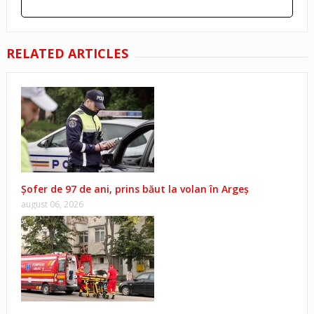
RELATED ARTICLES
Șofer de 97 de ani, prins băut la volan în Argeș
august 06, 2026