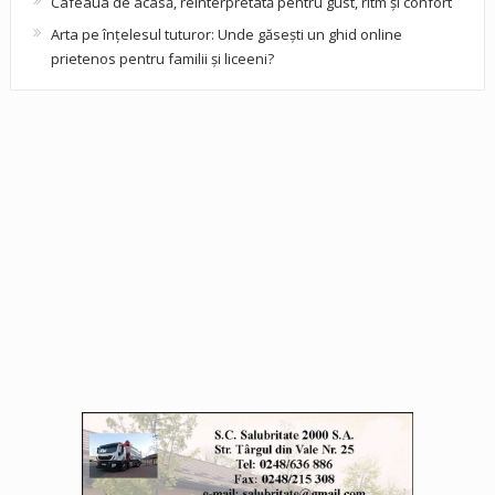
Cafeaua de acasă, reinterpretată pentru gust, ritm și confort
Arta pe înțelesul tuturor: Unde găsești un ghid online
prietenos pentru familii și liceeni?