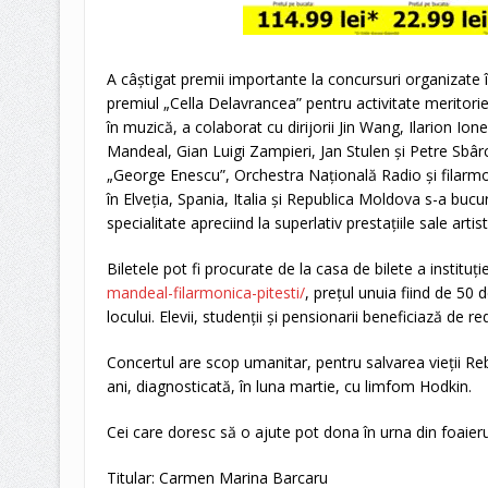
A câștigat premii importante la concursuri organizate 
premiul „Cella Delavrancea” pentru activitate meritorie
în muzică, a colaborat cu dirijorii Jin Wang, Ilarion Ion
Mandeal, Gian Luigi Zampieri, Jan Stulen și Petre Sbâr
„George Enescu”, Orchestra Națională Radio și filarmon
în Elveția, Spania, Italia și Republica Moldova s-a bucur
specialitate apreciind la superlativ prestațiile sale artist
Biletele pot fi procurate de la casa de bilete a instituți
mandeal-filarmonica-pitesti/
, prețul unuia fiind de 50 d
locului. Elevii, studenții și pensionarii beneficiază de r
Concertul are scop umanitar, pentru salvarea vieții Re
ani, diagnosticată, în luna martie, cu limfom Hodkin.
Cei care doresc să o ajute pot dona în urna din foaierul
Titular: Carmen Marina Barcaru