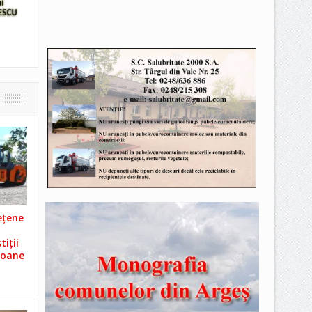
ețene
iții
ioane