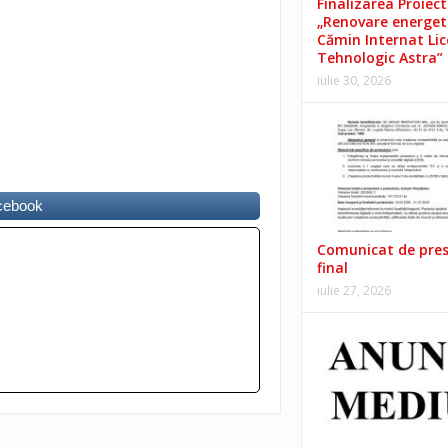
Finalizarea Proiect
„Renovare energet
Cămin Internat Lic
Tehnologic Astra”
iulie 30, 2026
acebook
Comunicat de pre
final
iulie 27, 2026