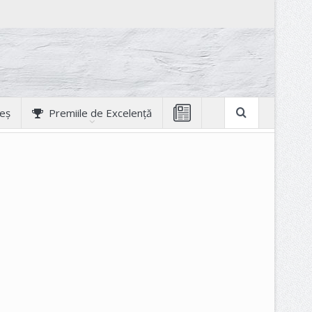
geș
Premiile de Excelență