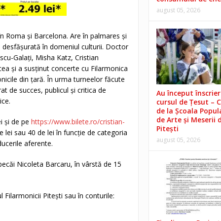
august 05, 2026
în Roma și Barcelona. Are în palmares și
 desfășurată în domeniul culturii. Doctor
escu-Galați, Misha Katz, Cristian
cea și a susținut concerte cu Filarmonica
icile din țară. În urma turneelor făcute
at de succes, publicul și critica de
Au început înscrieri
ice.
cursul de Țesut – 
de la Școala Popul
de Arte și Meserii 
ei și de pe
https://www.bilete.ro/cristian-
Pitești
e lei sau 40 de lei în funcție de categoria
august 05, 2026
educerile aferente.
becăi Nicoleta Barcaru, în vârstă de 15
 Filarmonicii Pitești sau în conturile: