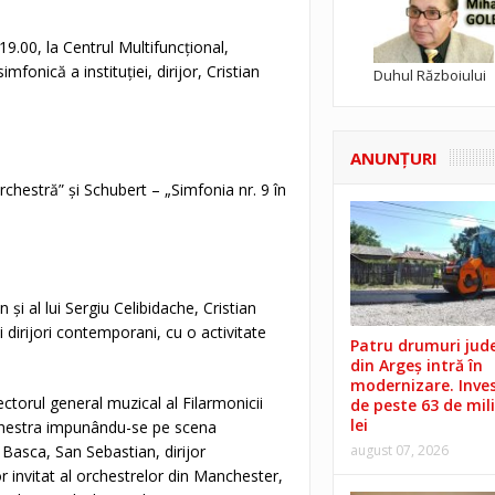
19.00, la Centrul Multifuncțional,
fonică a instituției, dirijor, Cristian
Duhul Războiului
ANUNŢURI
chestră” și Schubert – „Simfonia nr. 9 în
i al lui Sergiu Celibidache, Cristian
dirijori contemporani, cu o activitate
Patru drumuri jud
din Argeș intră în
modernizare. Invest
rectorul general muzical al Filarmonicii
de peste 63 de mil
lei
chestra impunându-se pe scena
a Basca, San Sebastian, dirijor
august 07, 2026
r invitat al orchestrelor din Manchester,