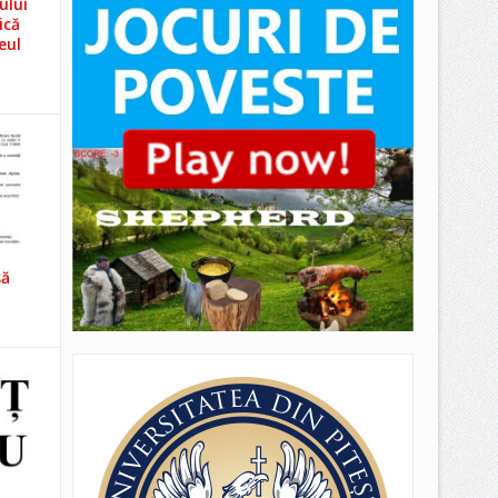
ului
ică
eul
să