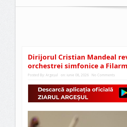
Dirijorul Cristian Mandeal re
orchestrei simfonice a Filarm
Posted By:
Argeşul
on:
iunie 08, 2026
No Comments