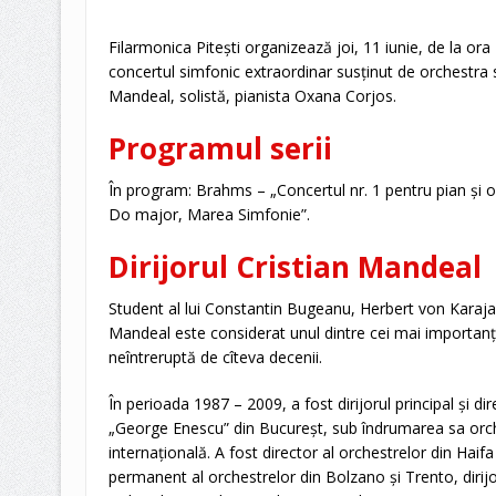
Filarmonica Pitești organizează joi, 11 iunie, de la ora 
concertul simfonic extraordinar susținut de orchestra sim
Mandeal, solistă, pianista Oxana Corjos.
Programul serii
În program: Brahms – „Concertul nr. 1 pentru pian și or
Do major, Marea Simfonie”.
Dirijorul Cristian Mandeal
Student al lui Constantin Bugeanu, Herbert von Karajan ș
Mandeal este considerat unul dintre cei mai importanți 
neîntreruptă de cîteva decenii.
În perioada 1987 – 2009, a fost dirijorul principal și di
„George Enescu” din Bucureșt, sub îndrumarea sa or
internațională. A fost director al orchestrelor din Haif
permanent al orchestrelor din Bolzano și Trento, dirijo