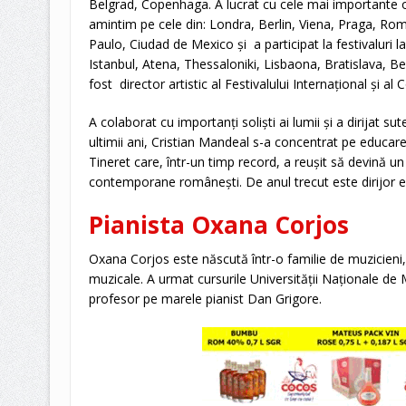
Belgrad, Copenhaga. A lucrat cu cele mai importante o
amintim pe cele din: Londra, Berlin, Viena, Praga, Ro
Paulo, Ciudad de Mexico și a participat la festivaluri 
Istanbul, Atena, Thessaloniki, Lisbaona, Bratislava, Be
fost director artistic al Festivalului Internațional și a
A colaborat cu importanți soliști ai lumii și a dirijat su
ultimii ani, Cristian Mandeal s-a concentrat pe educar
Tineret care, într-un timp record, a reușit să devină u
contemporane românești. De anul trecut este dirijor eme
Pianista Oxana Corjos
Oxana Corjos este născută într-o familie de muzicieni, 
muzicale. A urmat cursurile Universității Naționale de
profesor pe marele pianist Dan Grigore.