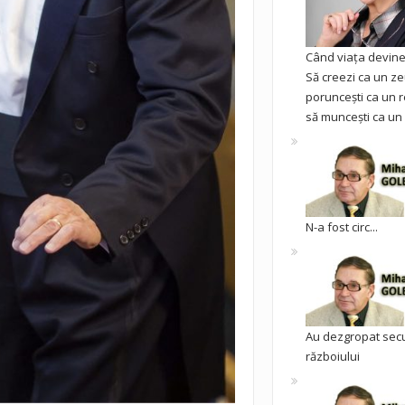
Când viața devine 
Să creezi ca un ze
poruncești ca un r
să muncești ca un 
N-a fost circ...
Au dezgropat sec
războiului