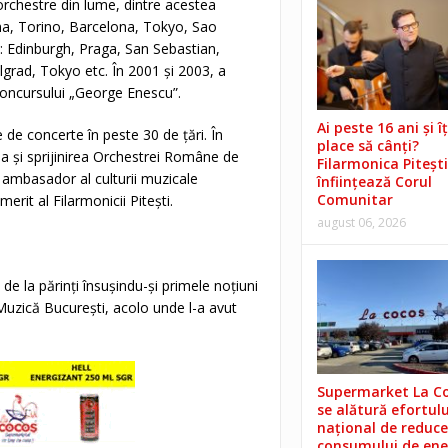
rchestre din lume, dintre acestea
ma, Torino, Barcelona, Tokyo, Sao
la: Edinburgh, Praga, San Sebastian,
lgrad, Tokyo etc. În 2001 și 2003, a
l Concursului „George Enescu”.
Ai peste 16 ani și îț
te de concerte în peste 30 de țări. În
place să cânți?
ea și sprijinirea Orchestrei Române de
Filarmonica Pitești
n ambasador al culturii muzicale
înființează Corul
Comunitar
rit al Filarmonicii Pitești.
august 06, 2026
de la părinți însușindu-și primele noțiuni
 Muzică București, acolo unde l-a avut
Supermarket La C
se alătură efortulu
național de reduce
consumului de ene