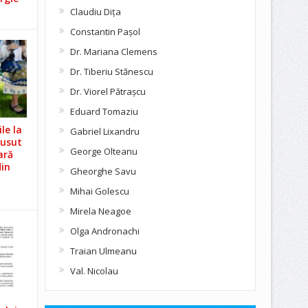
Claudiu Diţa
Constantin Pașol
Dr. Mariana Clemens
Dr. Tiberiu Stănescu
Dr. Viorel Pătraşcu
Eduard Tomaziu
le la
Gabriel Lixandru
Cusut
George Olteanu
ară
din
Gheorghe Savu
Mihai Golescu
Mirela Neagoe
Olga Andronachi
Traian Ulmeanu
Val. Nicolau