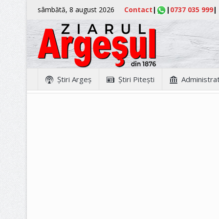
sâmbătă, 8 august 2026
Contact
|
|
0737 035 999
|
Ştiri Argeş
Ştiri Piteşti
Administrat