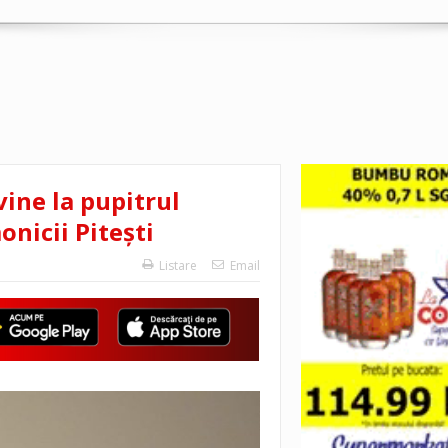
vine la pupitrul
onicii Pitești
Listare
Email