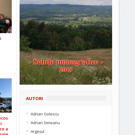
i
AUTORI
Adrian Golescu
ocos
Adrian Simeanu
i
re a
Argeşul
rgie