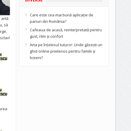
Care este cea mai bună aplicație de
artă:
pariuri din România?
u, să
Cafeaua de acasă, reinterpretată pentru
ege,
gust, ritm și confort
sclav!
Arta pe înțelesul tuturor: Unde găsești un
ghid online prietenos pentru familii și
liceeni?
urea