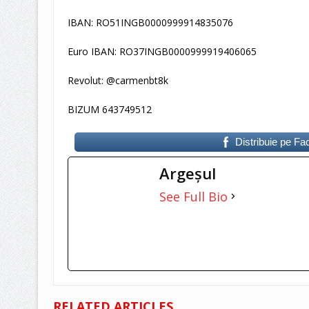
IBAN: RO51INGB0000999914835076
Euro IBAN: RO37INGB0000999919406065
Revolut: @carmenbt8k
BIZUM 643749512
Distribuie pe F
Argeşul
See Full Bio
RELATED ARTICLES