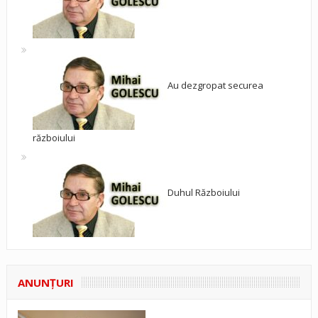
Au dezgropat securea
războiului
Duhul Războiului
ANUNŢURI