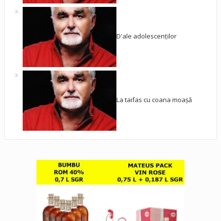
D'ale adolescenților
La taifas cu coana moașă