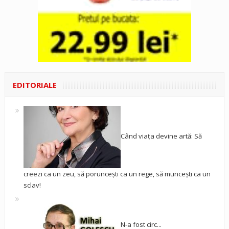
EDITORIALE
Când viața devine artă: Să
creezi ca un zeu, să poruncești ca un rege, să muncești ca un
sclav!
N-a fost circ...