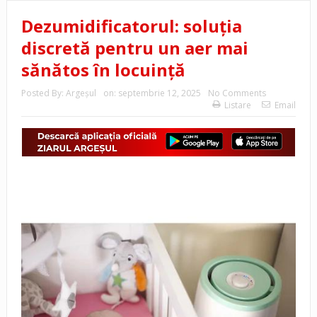
Dezumidificatorul: soluția
discretă pentru un aer mai
sănătos în locuință
Posted By:
Argeşul
on:
septembrie 12, 2025
No Comments
Listare
Email