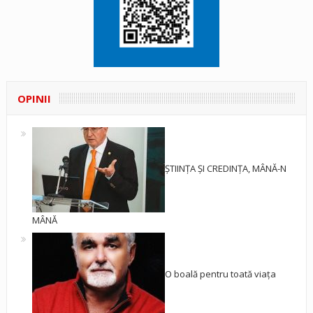
OPINII
ȘTIINȚA ȘI CREDINȚA, MÂNĂ-N
MÂNĂ
O boală pentru toată viața