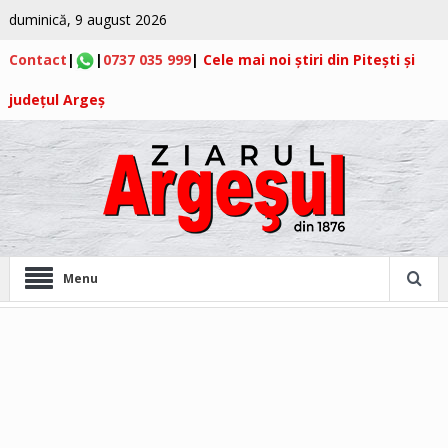
duminică, 9 august 2026
Contact
|
|
0737 035 999
|
Cele mai noi știri din Pitești și
județul Argeș
Menu