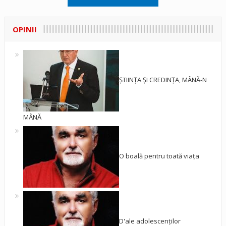
OPINII
ȘTIINȚA ȘI CREDINȚA, MÂNĂ-N
MÂNĂ
O boală pentru toată viața
D'ale adolescenților