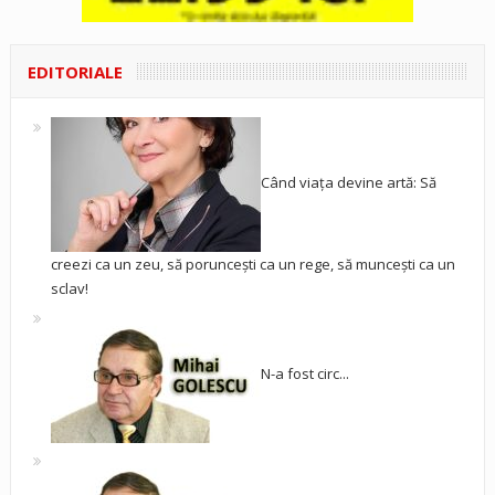
EDITORIALE
Când viața devine artă: Să
creezi ca un zeu, să poruncești ca un rege, să muncești ca un
sclav!
N-a fost circ...