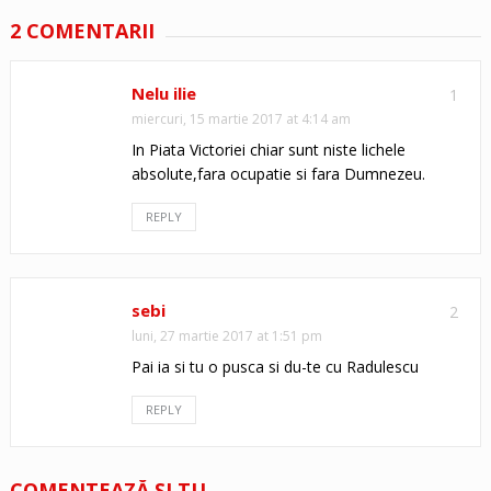
2 COMENTARII
Nelu ilie
1
miercuri, 15 martie 2017 at 4:14 am
In Piata Victoriei chiar sunt niste lichele
absolute,fara ocupatie si fara Dumnezeu.
REPLY
sebi
2
luni, 27 martie 2017 at 1:51 pm
Pai ia si tu o pusca si du-te cu Radulescu
REPLY
COMENTEAZĂ ŞI TU