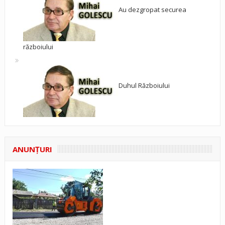
Au dezgropat securea
războiului
Duhul Războiului
ANUNŢURI