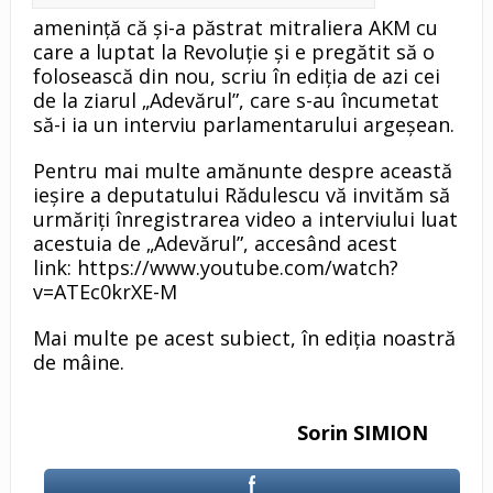
ameninţă că şi-a păstrat mitraliera AKM cu
care a luptat la Revoluţie şi e pregătit să o
folosească din nou, scriu în ediţia de azi cei
de la ziarul „Adevărul”, care s-au încumetat
să-i ia un interviu parlamentarului argeşean.
Pentru mai multe amănunte despre această
ieşire a deputatului Rădulescu vă invităm să
urmăriţi înregistrarea video a interviului luat
acestuia de „Adevărul”, accesând acest
link: https://www.youtube.com/watch?
v=ATEc0krXE-M
Mai multe pe acest subiect, în ediţia noastră
de mâine.
Sorin SIMION