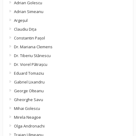
Adrian Golescu
Adrian Simeanu
Argeşul
Claudiu Diţa
Constantin Pașol
Dr. Mariana Clemens
Dr. Tiberiu Stănescu
Dr. Viorel Pătraşcu
Eduard Tomaziu
Gabriel Lixandru
George Olteanu
Gheorghe Savu
Mihai Golescu
Mirela Neagoe
Olga Andronachi
Traian Ulmeanu