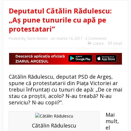
Deputatul Cătălin Rădulescu:
„Aş pune tunurile cu apă pe
protestatari”
Posted By:
Sorin Simion
on:
martie 14, 2017
2 Comments
Listare
Email
Cătălin Rădulescu, deputat PSD de Argeş,
spune că protestatarii din Piaţa Victoriei ar
trebui înfruntaţi cu tunuri de apă: „De ce mai
stau ca proştii, acolo? N-au treabă? N-au
serviciu? N-au copii?”.
Mai
mult,
Cătălin Rădulescu
el