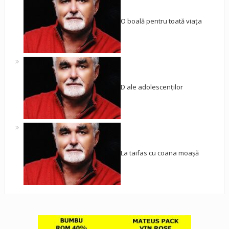
O boală pentru toată viața
D'ale adolescenților
La taifas cu coana moașă