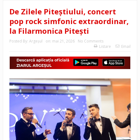
De Zilele Piteștiului, concert
pop rock simfonic extraordinar,
la Filarmonica Pitești
Posted By:
Argeşul
on:
mai 21, 2026
No Comments
Listare
Email