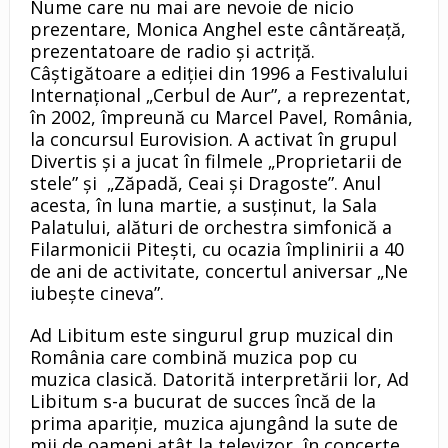
Nume care nu mai are nevoie de nicio
prezentare, Monica Anghel este cântăreață,
prezentatoare de radio și actriță.
Câștigătoare a ediției din 1996 a Festivalului
Internațional „Cerbul de Aur”, a reprezentat,
în 2002, împreună cu Marcel Pavel, România,
la concursul Eurovision. A activat în grupul
Divertis și a jucat în filmele „Proprietarii de
stele” și „Zăpadă, Ceai și Dragoste”. Anul
acesta, în luna martie, a susținut, la Sala
Palatului, alături de orchestra simfonică a
Filarmonicii Pitești, cu ocazia împlinirii a 40
de ani de activitate, concertul aniversar „Ne
iubește cineva”.
Ad Libitum este singurul grup muzical din
România care combină muzica pop cu
muzica clasică. Datorită interpretării lor, Ad
Libitum s-a bucurat de succes încă de la
prima apariție, muzica ajungând la sute de
mii de oameni atât la televizor, în concerte,