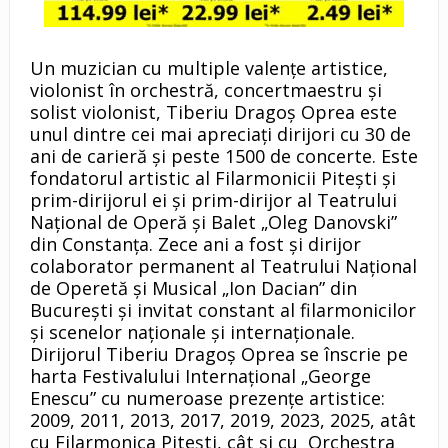
Un muzician cu multiple valențe artistice,
violonist în orchestră, concertmaestru și
solist violonist, Tiberiu Dragoș Oprea este
unul dintre cei mai apreciați dirijori cu 30 de
ani de carieră și peste 1500 de concerte. Este
fondatorul artistic al Filarmonicii Pitești și
prim-dirijorul ei și prim-dirijor al Teatrului
Național de Operă și Balet „Oleg Danovski”
din Constanța. Zece ani a fost și dirijor
colaborator permanent al Teatrului Național
de Operetă și Musical „Ion Dacian” din
București și invitat constant al filarmonicilor
și scenelor naționale și internaționale.
Dirijorul Tiberiu Dragoș Oprea se înscrie pe
harta Festivalului Internațional „George
Enescu” cu numeroase prezențe artistice:
2009, 2011, 2013, 2017, 2019, 2023, 2025, atât
cu Filarmonica Pitești, cât și cu Orchestra