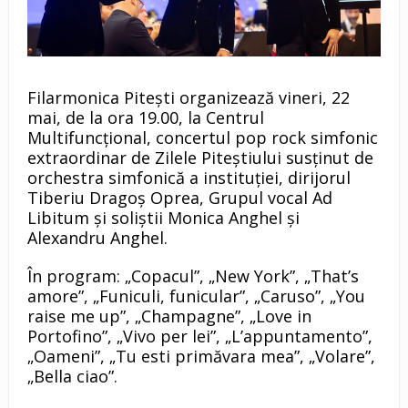
Filarmonica Pitești organizează vineri, 22
mai, de la ora 19.00, la Centrul
Multifuncțional, concertul pop rock simfonic
extraordinar de Zilele Piteștiului susținut de
orchestra simfonică a instituției, dirijorul
Tiberiu Dragoș Oprea, Grupul vocal Ad
Libitum și soliștii Monica Anghel și
Alexandru Anghel.
În program: „Copacul”, „New York”, „That’s
amore”, „Funiculi, funicular”, „Caruso”, „You
raise me up”, „Champagne”, „Love in
Portofino”, „Vivo per lei”, „L’appuntamento”,
„Oameni”, „Tu esti primăvara mea”, „Volare”,
„Bella ciao”.