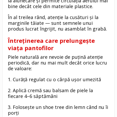
la alunecare și permite circulația aerului mai
bine decât cele din materiale plastice.
În al treilea rând, atenție la cusături și la
marginile tăiate — sunt semnele unui
produs lucrat îngrijit, nu asamblat în grabă.
Întreținerea care prelungește
viața pantofilor
Piele naturală are nevoie de puțină atenție
periodică, dar nu mai mult decât orice lucru
de valoare:
1. Curăță regulat cu o cârpă ușor umezită
2. Aplică cremă sau balsam de piele la
fiecare 4–6 săptămâni
3. Folosește un shoe tree din lemn când nu îi
porți