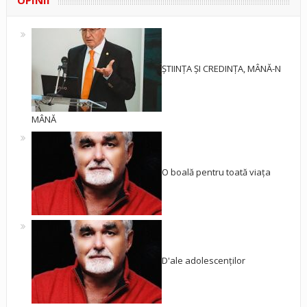
OPINII
ȘTIINȚA ȘI CREDINȚA, MÂNĂ-N
MÂNĂ
O boală pentru toată viața
D'ale adolescenților