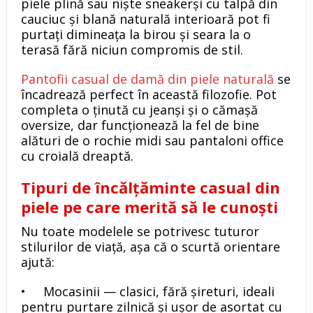
piele plină sau niște sneakerși cu talpă din
cauciuc și blană naturală interioară pot fi
purtați dimineața la birou și seara la o
terasă fără niciun compromis de stil.
Pantofii casual de damă din piele naturală
se
încadrează perfect în această filozofie. Pot
completa o ținută cu jeanși și o cămașă
oversize, dar funcționează la fel de bine
alături de o rochie midi sau pantaloni office
cu croială dreaptă.
Tipuri de încălțăminte casual din
piele pe care merită să le cunoști
Nu toate modelele se potrivesc tuturor
stilurilor de viață, așa că o scurtă orientare
ajută:
• Mocasinii — clasici, fără șireturi, ideali
pentru purtare zilnică și ușor de asortat cu