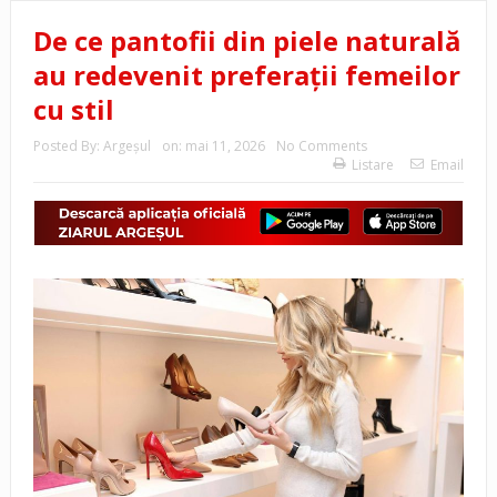
De ce pantofii din piele naturală
au redevenit preferații femeilor
cu stil
Posted By:
Argeşul
on:
mai 11, 2026
No Comments
Listare
Email