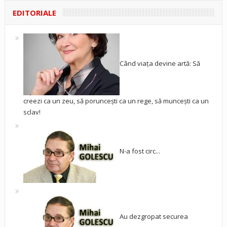
EDITORIALE
Când viața devine artă: Să
creezi ca un zeu, să poruncești ca un rege, să muncești ca un
sclav!
N-a fost circ...
Au dezgropat securea