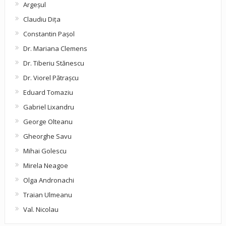
Argeşul
Claudiu Diţa
Constantin Pașol
Dr. Mariana Clemens
Dr. Tiberiu Stănescu
Dr. Viorel Pătraşcu
Eduard Tomaziu
Gabriel Lixandru
George Olteanu
Gheorghe Savu
Mihai Golescu
Mirela Neagoe
Olga Andronachi
Traian Ulmeanu
Val. Nicolau