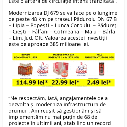
Este o arteră de circulație intens tranzitată”.
Modernizarea DJ 679 se va face pe o lungime
de peste 48 km pe traseul Păduroiu DN 67 B
– Lipia – Popești – Lunca Corbului – Pădureţi
– Ciești – Fâlfani – Cotmeana – Malu – Bârla
– Lim. Jud. Olt. Valoarea acestei investiții
este de aproape 385 milioane lei.
“Ne respectăm, iată, angajamentele de a
dezvolta și moderniza infrastructura de
drumuri. Am reușit să gestionăm și să
implementăm nu mai puțin de 68 de
proiecte în ultimii ani, stabilind un record