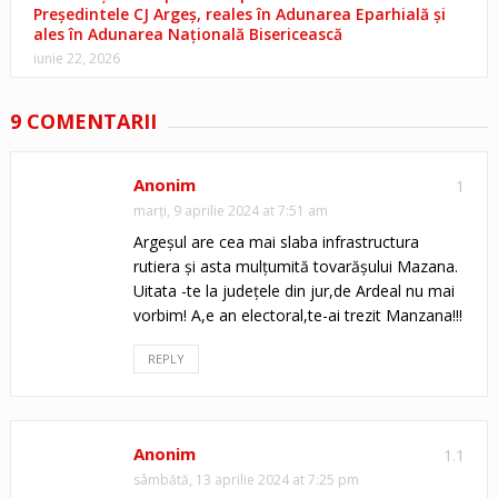
Președintele CJ Argeș, reales în Adunarea Eparhială și
ales în Adunarea Națională Bisericească
iunie 22, 2026
9 COMENTARII
Anonim
1
marți, 9 aprilie 2024 at 7:51 am
Argeșul are cea mai slaba infrastructura
rutiera și asta mulțumită tovarășului Mazana.
Uitata -te la județele din jur,de Ardeal nu mai
vorbim! A,e an electoral,te-ai trezit Manzana!!!
REPLY
Anonim
1.1
sâmbătă, 13 aprilie 2024 at 7:25 pm