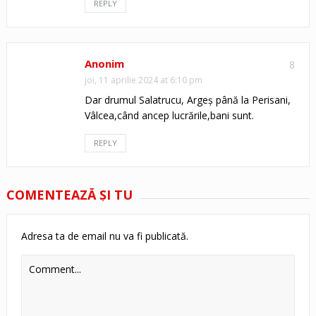
REPLY
Anonim
8
joi, 11 aprilie 2024 at 6:10 pm
Dar drumul Salatrucu, Argeș până la Perisani,
Vâlcea,când ancep lucrările,bani sunt.
REPLY
COMENTEAZĂ ŞI TU
Adresa ta de email nu va fi publicată.