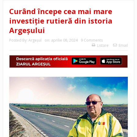
Curând începe cea mai mare
investiție rutieră din istoria
Argeșului
Posted By:
Argeşul
on:
aprilie 08, 2024
9 Comments
Listare
Email