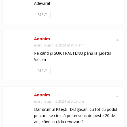
Adevărat
REPLY
Anonim
2
marți, 9 aprilie 2024 at 9:41 am
Pe când și SUICI PALTENU până la judetul
Vâlcea
REPLY
Anonim
3
marți, 9 aprilie 2024 at 5:28 pm
Dar drumul Pitești- Drăgășani cu tot cu podul
pe care se circulă pe un sens de peste 20 de
ani, când intră la renovare?