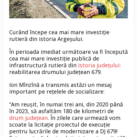
Curând începe cea mai mare investiție
rutieră din istoria Argeșului.
În perioada imediat următoare va fi începută
cea mai mare investiție publică de
infrastructură rutieră din
istoria județului
:
reabilitarea drumului județean 679.
Ion Mînzînă a transmis astăzi un mesaj
important pe rețelele de socializare:
“Am reușit, în numai trei ani, din 2020 până
în 2023, să asfaltăm 180 de kilometri de
drum județean
. În zilele care urmează vom
scoate la licitație proiectul de execuție
pentru lucrările de modernizare a DJ 679!