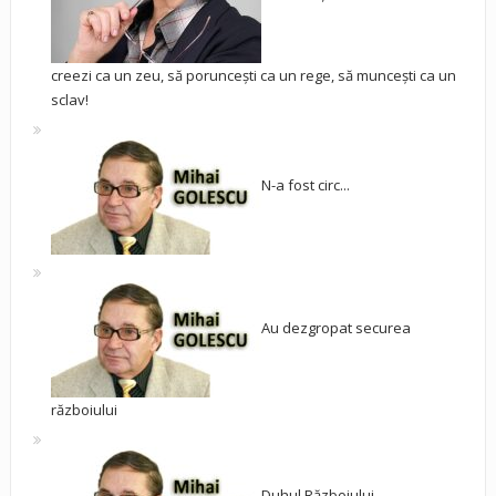
creezi ca un zeu, să poruncești ca un rege, să muncești ca un
sclav!
N-a fost circ...
Au dezgropat securea
războiului
Duhul Războiului