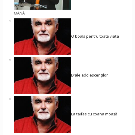
MÂNĂ
O boală pentru toată viața
D'ale adolescenților
La taifas cu coana moașă