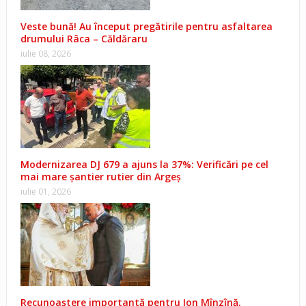
Veste bună! Au început pregătirile pentru asfaltarea
drumului Râca – Căldăraru
iulie 08, 2026
Modernizarea DJ 679 a ajuns la 37%: Verificări pe cel
mai mare șantier rutier din Argeș
iulie 01, 2026
Recunoaștere importantă pentru Ion Mînzînă.