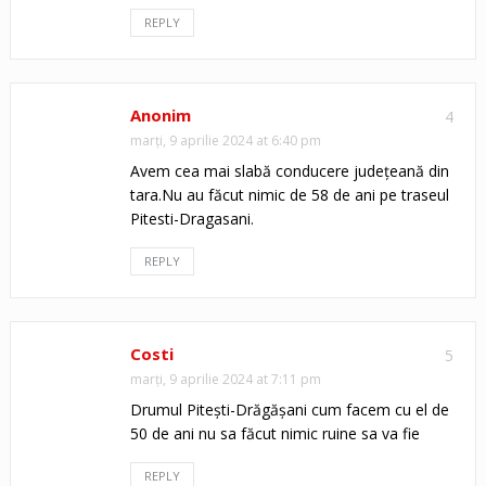
REPLY
Anonim
4
marți, 9 aprilie 2024 at 6:40 pm
Avem cea mai slabă conducere județeană din
tara.Nu au făcut nimic de 58 de ani pe traseul
Pitesti-Dragasani.
REPLY
Costi
5
marți, 9 aprilie 2024 at 7:11 pm
Drumul Pitești-Drăgășani cum facem cu el de
50 de ani nu sa făcut nimic ruine sa va fie
REPLY