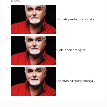
MÂNĂ
O boală pentru toată viața
D'ale adolescenților
La taifas cu coana moașă