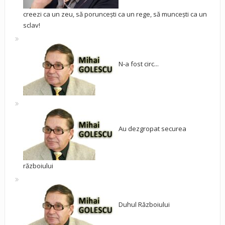
creezi ca un zeu, să poruncești ca un rege, să muncești ca un
sclav!
N-a fost circ...
Au dezgropat securea
războiului
Duhul Războiului