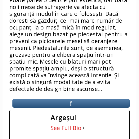
Poate părea o decizie pur estetică, dar baza
noii mese de sufragerie va afecta cu
siguranță modul în care o folosești. Dacă
dorești să găzduiți cel mai mare număr de
ocupanți la o masă mică în mod regulat,
alege un design bazat pe piedestal pentru a
preveni ca picioarele mesei să deranjeze
mesenii. Piedestalurile sunt, de asemenea,
grozave pentru a elibera spațiu într-un
spațiu mic. Mesele cu blaturi mari pot
promite spațiu amplu, deși o structură
complicată va învinge această intenție. Și
există o singură modalitate de a evita
defectele de design bine ascunse…
Argeşul
See Full Bio