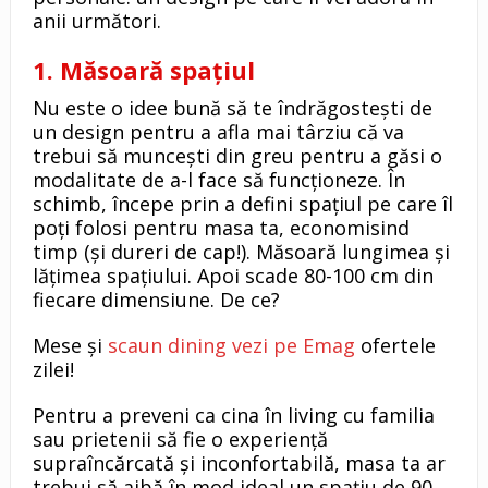
anii următori.
1. Măsoară spațiul
Nu este o idee bună să te îndrăgostești de
un design pentru a afla mai târziu că va
trebui să muncești din greu pentru a găsi o
modalitate de a-l face să funcționeze. În
schimb, începe prin a defini spațiul pe care îl
poți folosi pentru masa ta, economisind
timp (și dureri de cap!). Măsoară lungimea și
lățimea spațiului. Apoi scade 80-100 cm din
fiecare dimensiune. De ce?
Mese și
scaun dining vezi pe Emag
ofertele
zilei!
Pentru a preveni ca cina în living cu familia
sau prietenii să fie o experiență
supraîncărcată și inconfortabilă, masa ta ar
trebui să aibă în mod ideal un spațiu de 90