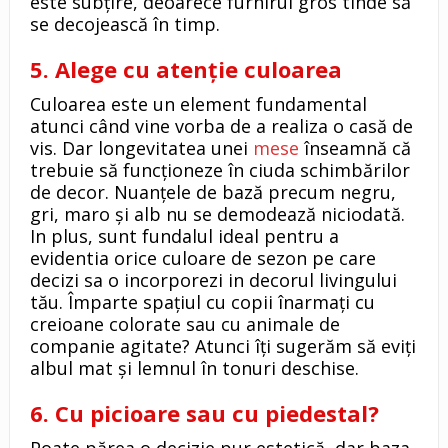
este subțire, deoarece furnirul gros tinde să
se decojească în timp.
5. Alege cu atenție culoarea
Culoarea este un element fundamental
atunci când vine vorba de a realiza o casă de
vis. Dar longevitatea unei
mese
înseamnă că
trebuie să funcționeze în ciuda schimbărilor
de decor. Nuanțele de bază precum negru,
gri, maro și alb nu se demodează niciodată.
In plus, sunt fundalul ideal pentru a
evidentia orice culoare de sezon pe care
decizi sa o incorporezi in decorul livingului
tău. Împarte spațiul cu copii înarmați cu
creioane colorate sau cu animale de
companie agitate? Atunci îți sugerăm să eviți
albul mat și lemnul în tonuri deschise.
6. Cu picioare sau cu piedestal?