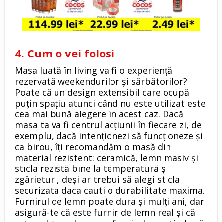
4. Cum o vei folosi
Masa luată în living va fi o experiență
rezervată weekendurilor și sărbătorilor?
Poate că un design extensibil care ocupă
puțin spațiu atunci când nu este utilizat este
cea mai bună alegere în acest caz. Dacă
masa ta va fi centrul acțiunii în fiecare zi, de
exemplu, dacă intenționezi să funcționeze și
ca birou, îți recomandăm o masă din
material rezistent: ceramică, lemn masiv și
sticla rezistă bine la temperatură și
zgârieturi, deși ar trebui să alegi sticla
securizata daca cauti o durabilitate maxima.
Furnirul de lemn poate dura și mulți ani, dar
asigură-te că este furnir de lemn real și că