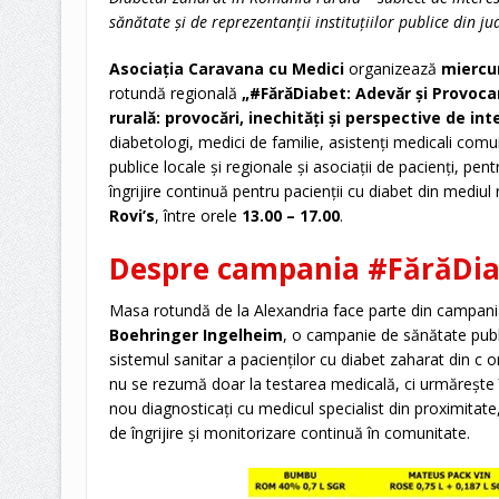
sănătate și de reprezentanții instituțiilor publice din j
Asociația Caravana cu Medici
organizează
miercur
rotundă regională
„#FărăDiabet: Adevăr și Provoca
rurală: provocări, inechități și perspective de int
diabetologi, medici de familie, asistenți medicali comun
publice locale și regionale și asociații de pacienți, pen
îngrijire continuă pentru pacienții cu diabet din mediul r
Rovi’s
, între orele
13.00 – 17.00
.
Despre campania #FărăDia
Masa rotundă de la Alexandria face parte din campan
Boehringer Ingelheim
, o campanie de sănătate public
sistemul sanitar a pacienților cu diabet zaharat din c o
nu se rezumă doar la testarea medicală, ci urmărește 
nou diagnosticați cu medicul specialist din proximitate
de îngrijire și monitorizare continuă în comunitate.