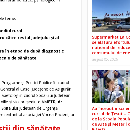
ele teme:
ediul rural
Supermarket La C
ru către restul județului și al
se alătură efortulu
național de reduce
re în etapa de după diagnostic
consumului de ene
locale de sănătate
august 05, 2026
 Programe și Politici Publice în cadrul
 General al Casei Județene de Asigurări
iabetolog în cadrul Spitalului Județean
milie și vicepreședinte AMFTR,
dr.
l Spitalului Județean de Urgență
Au început înscrieri
cursul de Țesut – 
rezentant al asociației Vocea Pacienților.
de la Școala Popul
de Arte și Meserii 
știi din sănătate
Pitești