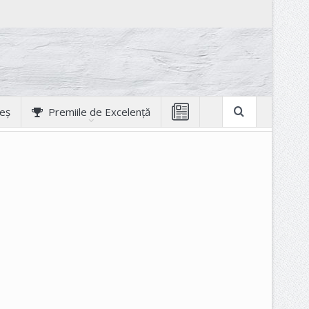
geș
Premiile de Excelență