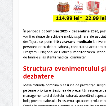
În perioada
octombrie 2025 – decembrie 2026
, pe
vor fi evaluate de echipele multidisciplinare ale asociați
desfășura cel puțin
110 caravane medicale
la nivel 
persoanelor cu diabet zaharat, conectarea acestora cu
Programul Național de Diabet și monitorizarea ulterio
de familie și asistenții medicali comunitari.
Structura evenimentului ș
dezbatere
Masa rotundă combină o sesiune de prezentări susținute
pe teme prioritare. Sesiunea de prezentări reunește 
managementului diabetului zaharat, abordând aspecte pre
bolii; povara diabetului în sistemul spitalicesc; rolul me
familie în monitorizarea continuă a pacientului din medi