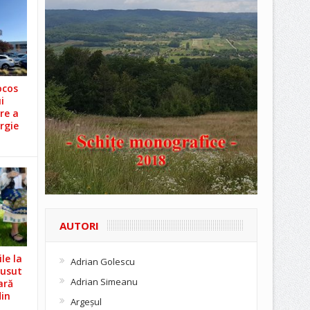
ocos
i
re a
rgie
AUTORI
le la
Adrian Golescu
Cusut
Adrian Simeanu
ară
din
Argeşul