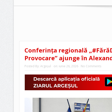
Conferința regională „#FărăD
Provocare” ajunge în Alexand
Posted By:
Argeşul
on:
iunie 26, 2026
No Comments