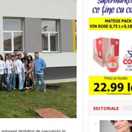
EDITORIALE
național dezbătut de specialiștii în