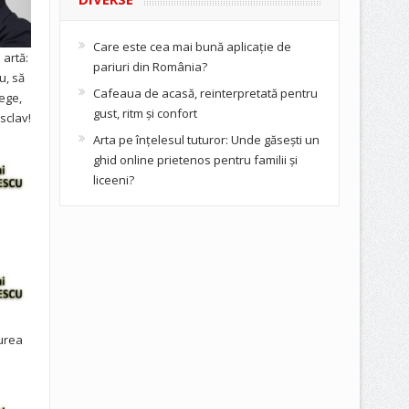
Care este cea mai bună aplicație de
artă:
pariuri din România?
u, să
Cafeaua de acasă, reinterpretată pentru
ege,
gust, ritm și confort
sclav!
Arta pe înțelesul tuturor: Unde găsești un
ghid online prietenos pentru familii și
liceeni?
urea