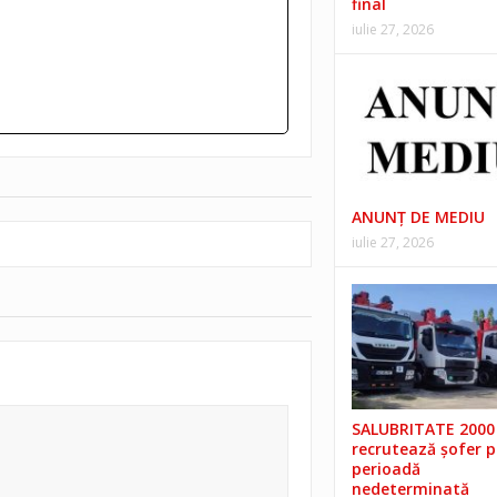
final
iulie 27, 2026
ANUNŢ DE MEDIU
iulie 27, 2026
SALUBRITATE 2000 
recrutează șofer 
perioadă
nedeterminată