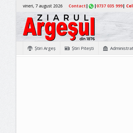
vineri, 7 august 2026
Contact
|
|
0737 035 999
|
Cel
Ştiri Argeş
Ştiri Piteşti
Administrat