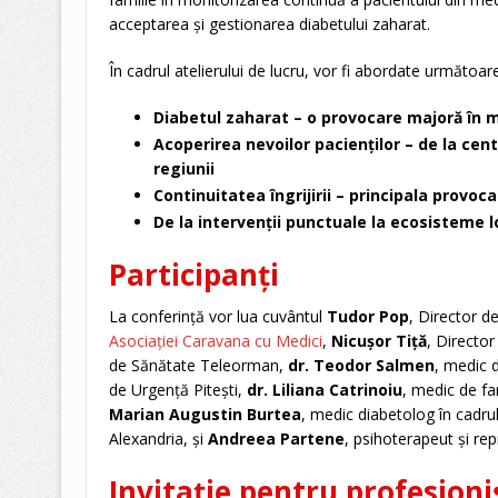
acceptarea și gestionarea diabetului zaharat.
În cadrul atelierului de lucru, vor fi abordate următoar
Diabetul zaharat – o provocare majoră în m
Acoperirea nevoilor pacienților
– de la cent
regiunii
Continuitatea îngrijirii
– principala provoca
De la intervenții punctuale la ecosisteme 
Participanți
La conferință vor lua cuvântul
Tudor Pop
, Director de
Asociației Caravana cu Medici
,
Nicușor Tiță
, Director
de Sănătate Teleorman,
dr. Teodor Salmen
, medic d
de Urgență Pitești,
dr. Liliana Catrinoiu
, medic de fa
Marian Augustin Burtea
, medic diabetolog în cadru
Alexandria, și
Andreea Partene
, psihoterapeut și rep
Invitație pentru profesioni