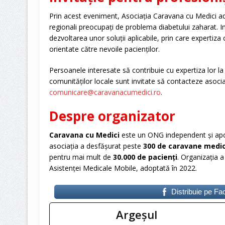
Prin acest eveniment, Asociația Caravana cu Medici aduce
regionali preocupați de problema diabetului zaharat. I
dezvoltarea unor soluții aplicabile, prin care expertiza cl
orientate către nevoile pacienților.
Persoanele interesate să contribuie cu expertiza lor la 
comunităților locale sunt invitate să contacteze asocia
comunicare@caravanacumedici.ro
.
Despre organizator
Caravana cu Medici
este un ONG independent și apolit
asociația a desfășurat peste
300 de caravane medi
pentru mai mult de
30.000 de pacienți
. Organizația a
Asistenței Medicale Mobile, adoptată în 2022.
Distribuie pe F
Argeşul