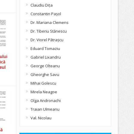
Claudiu Diţa
Constantin Pașol
Dr. Mariana Clemens
Dr. Tiberiu Stănescu
Dr. Viorel Pătraşcu
Eduard Tomaziu
ului
Gabriel Lixandru
ică
George Olteanu
eul
Gheorghe Savu
Mihai Golescu
Mirela Neagoe
Olga Andronachi
Traian Ulmeanu
Val. Nicolau
să