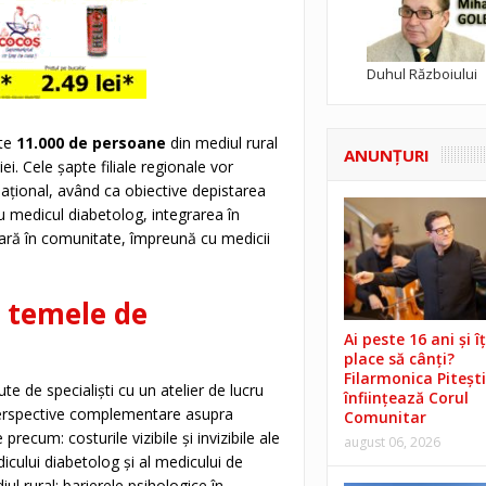
Duhul Războiului
ste
11.000 de persoane
din mediul rural
ANUNŢURI
ei. Cele șapte filiale regionale vor
național, având ca obiective depistarea
 medicul diabetolog, integrarea în
ară în comunitate, împreună cu medicii
i temele de
Ai peste 16 ani și îț
place să cânți?
Filarmonica Pitești
 de specialiști cu un atelier de lucru
înființează Corul
perspective complementare asupra
Comunitar
cum: costurile vizibile și invizibile ale
august 06, 2026
dicului diabetolog și al medicului de
ul rural; barierele psihologice în