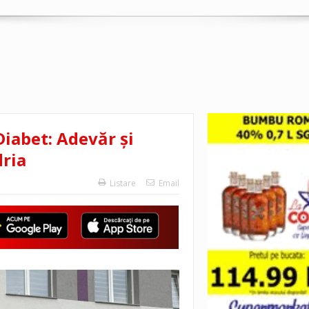
iabet: Adevăr și
ria
Listare
Email