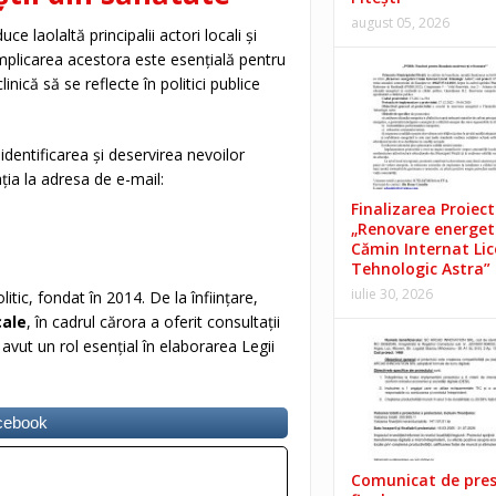
august 05, 2026
 laolaltă principalii actori locali și
mplicarea acestora este esențială pentru
inică să se reflecte în politici publice
identificarea și deservirea nevoilor
ția la adresa de e-mail:
Finalizarea Proiect
„Renovare energet
Cămin Internat Lic
Tehnologic Astra”
iulie 30, 2026
ic, fondat în 2014. De la înființare,
cale
, în cadrul cărora a oferit consultații
 avut un rol esențial în elaborarea Legii
acebook
Comunicat de pre