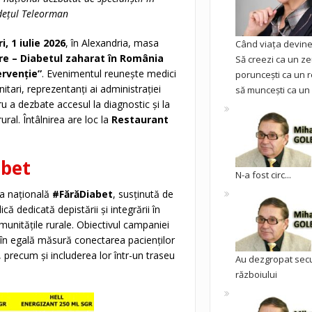
udețul Teleorman
i, 1 iulie 2026
, în Alexandria, masa
Când viața devine 
re – Diabetul zaharat în România
Să creezi ca un ze
ervenție”
. Evenimentul reunește medici
poruncești ca un r
itari, reprezentanți ai administrației
să muncești ca un 
tru a dezbate accesul la diagnostic și la
ural. Întâlnirea are loc la
Restaurant
bet
N-a fost circ...
ia națională
#FărăDiabet
, susținută de
ă dedicată depistării și integrării în
munitățile rurale. Obiectivul campaniei
în egală măsură conectarea pacienților
, precum și includerea lor într-un traseu
Au dezgropat sec
războiului