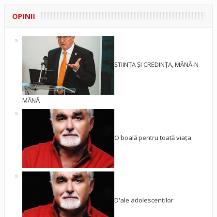
OPINII
ȘTIINȚA ȘI CREDINȚA, MÂNĂ-N
MÂNĂ
O boală pentru toată viața
D'ale adolescenților