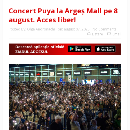
Concert Puya la Argeș Mall pe 8
august. Acces liber!
Posted By:
Olga Andronachi
on:
august 07, 2025
No Comments
Listare
Email