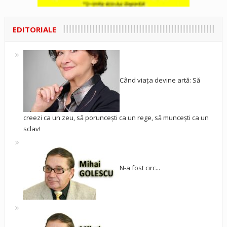
EDITORIALE
Când viața devine artă: Să
creezi ca un zeu, să poruncești ca un rege, să muncești ca un
sclav!
N-a fost circ...