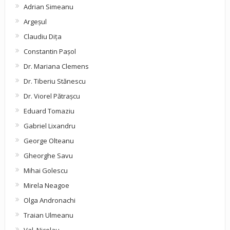
Adrian Simeanu
Argeşul
Claudiu Diţa
Constantin Pașol
Dr. Mariana Clemens
Dr. Tiberiu Stănescu
Dr. Viorel Pătraşcu
Eduard Tomaziu
Gabriel Lixandru
George Olteanu
Gheorghe Savu
Mihai Golescu
Mirela Neagoe
Olga Andronachi
Traian Ulmeanu