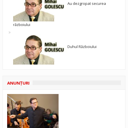
Au dezgropat securea
războiului
Duhul Războiului
ANUNŢURI