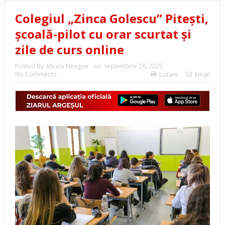
Colegiul „Zinca Golescu” Pitești,
școală-pilot cu orar scurtat și
zile de curs online
Posted By:
Mirela Neagoe
on:
septembrie 28, 2025
No Comments
Listare
Email