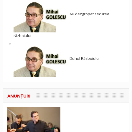
Au dezgropat securea
războiului
Duhul Războiului
ANUNŢURI