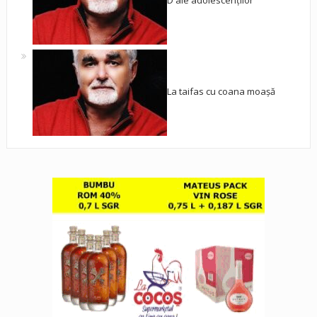
D'ale adolescenților
La taifas cu coana moașă