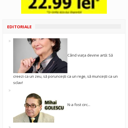
EDITORIALE
Când viața devine artă: Să
creezi ca un zeu, să poruncești ca un rege, să muncești ca un
sclav!
N-a fost circ...