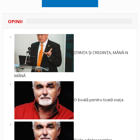
OPINII
ȘTIINȚA ȘI CREDINȚA, MÂNĂ-N
MÂNĂ
O boală pentru toată viața