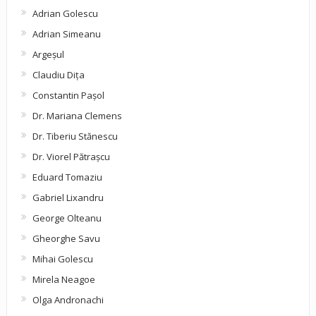
Adrian Golescu
Adrian Simeanu
Argeşul
Claudiu Diţa
Constantin Pașol
Dr. Mariana Clemens
Dr. Tiberiu Stănescu
Dr. Viorel Pătraşcu
Eduard Tomaziu
Gabriel Lixandru
George Olteanu
Gheorghe Savu
Mihai Golescu
Mirela Neagoe
Olga Andronachi