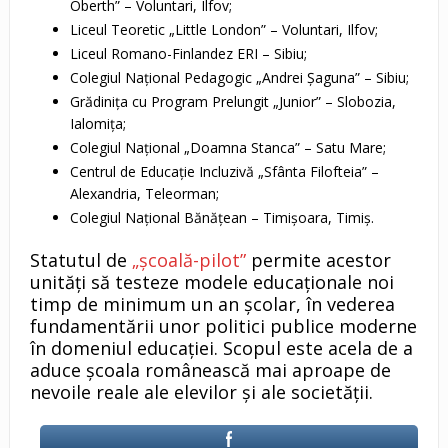
Oberth” – Voluntari, Ilfov;
Liceul Teoretic „Little London” – Voluntari, Ilfov;
Liceul Romano-Finlandez ERI – Sibiu;
Colegiul Național Pedagogic „Andrei Șaguna” – Sibiu;
Grădinița cu Program Prelungit „Junior” – Slobozia,
Ialomița;
Colegiul Național „Doamna Stanca” – Satu Mare;
Centrul de Educație Incluzivă „Sfânta Filofteia” –
Alexandria, Teleorman;
Colegiul Național Bănățean – Timișoara, Timiș.
Statutul de
„școală-pilot”
permite acestor
unități să testeze modele educaționale noi
timp de minimum un an școlar, în vederea
fundamentării unor politici publice moderne
în domeniul educației. Scopul este acela de a
aduce școala românească mai aproape de
nevoile reale ale elevilor și ale societății.