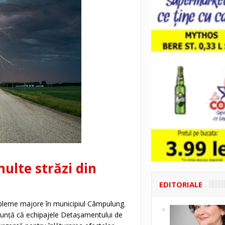
ulte străzi din
EDITORIALE
obleme majore în municipiul Câmpulung.
anunță că echipajele Detașamentului de