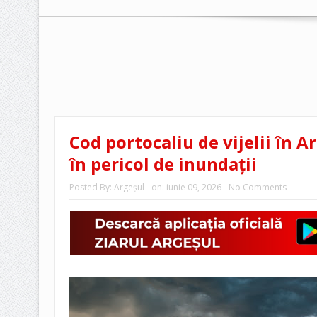
Cod portocaliu de vijelii în Ar
în pericol de inundații
Posted By:
Argeşul
on:
iunie 09, 2026
No Comments