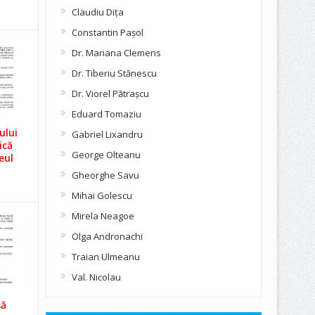
Claudiu Diţa
Constantin Pașol
Dr. Mariana Clemens
Dr. Tiberiu Stănescu
Dr. Viorel Pătraşcu
Eduard Tomaziu
ului
Gabriel Lixandru
ică
George Olteanu
eul
Gheorghe Savu
Mihai Golescu
Mirela Neagoe
Olga Andronachi
Traian Ulmeanu
Val. Nicolau
să