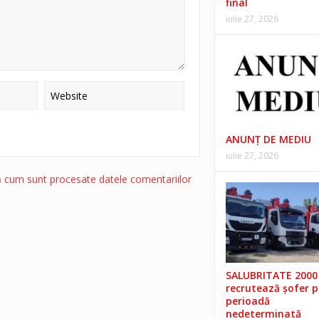
final
iulie 27, 2026
ANUNŢ DE MEDIU
iulie 27, 2026
ă cum sunt procesate datele comentariilor
SALUBRITATE 2000 
recrutează șofer 
perioadă
nedeterminată