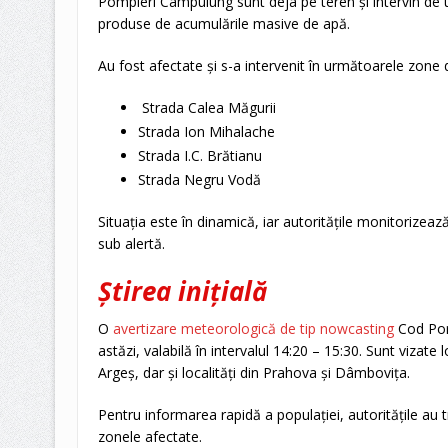
Pompieri Câmpulung sunt deja pe teren și intervin de u
produse de acumulările masive de apă.
Au fost afectate și s-a intervenit în următoarele zone 
Strada Calea Măgurii
Strada Ion Mihalache
Strada I.C. Brătianu
Strada Negru Vodă
Situația este în dinamică, iar autoritățile monitorizează
sub alertă.
Știrea inițială
O
avertizare meteorologică de tip nowcasting
Cod Por
astăzi, valabilă în intervalul 14:20 – 15:30. Sunt vizate 
Argeș, dar și localități din Prahova și Dâmbovița.
Pentru informarea rapidă a populației, autoritățile au
zonele afectate.