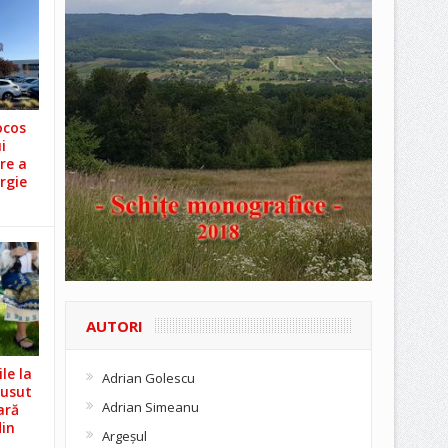
ocos
i
re a
rgie
AUTORI
le la
Adrian Golescu
Cusut
Adrian Simeanu
ară
din
Argeşul