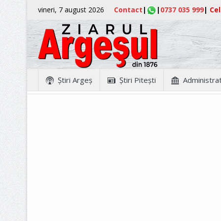
vineri, 7 august 2026
Contact
|
|
0737 035 999
|
Cel
Ştiri Argeş
Ştiri Piteşti
Administrat