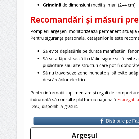
Grindină
de dimensiuni medii și mari (2–4 cm).
Recomandări și măsuri pre
Pompierii argeșeni monitorizează permanent situația din
Pentru siguranța personală, cetățenilor le este recom
Să evite deplasările pe durata manifestării fen
Să se adăpostească în clădiri sigure și să evite 
publicitare sau alte structuri care pot fi doborât
Să nu traverseze zone inundate și să evite adăpo
descărcărilor electrice.
Pentru informații suplimentare și reguli de comportare 
îndrumată să consulte platforma națională
Fiipregatit.
DSU, disponibilă gratuit.
Distribuie pe F
Argeşul