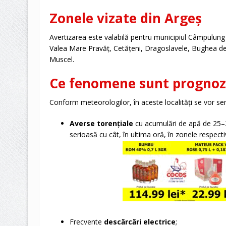
Zonele vizate din Argeș
Avertizarea este valabilă pentru municipiul Câmpulung 
Valea Mare Pravăț, Cetățeni, Dragoslavele, Bughea de 
Muscel.
Ce fenomene sunt prognoz
Conform meteorologilor, în aceste localități se vor se
Averse torențiale
cu acumulări de apă de 25–35
serioasă cu cât, în ultima oră, în zonele respec
Frecvente
descărcări electrice
;