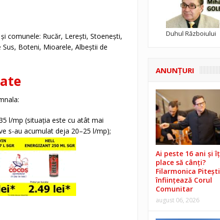
Duhul Războiului
și comunele: Rucăr, Lerești, Stoenești,
Sus, Boteni, Mioarele, Albeștii de
ANUNŢURI
ate
mnala:
 l/mp (situația este cu atât mai
tive s-au acumulat deja 20–25 l/mp);
Ai peste 16 ani și îț
place să cânți?
Filarmonica Pitești
înființează Corul
Comunitar
august 06, 2026