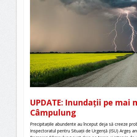
UPDATE: Inundații pe mai m
Câmpulung
Precipitațiile abundente au început deja să creeze pr
Inspectoratul pentru Situații de Urgență (ISU) Argeș 