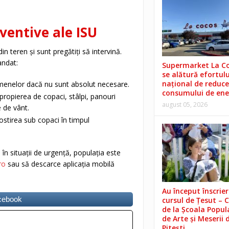
ventive ale ISU
 teren și sunt pregătiți să intervină.
andat:
Supermarket La C
se alătură efortulu
național de reduce
omenelor dacă nu sunt absolut necesare.
consumului de ene
apropierea de copaci, stâlpi, panouri
august 05, 2026
e de vânt.
stirea sub copaci în timpul
în situații de urgență, populația este
ro
sau să descarce aplicația mobilă
Au început înscrieri
acebook
cursul de Țesut – 
de la Școala Popul
de Arte și Meserii 
Pitești