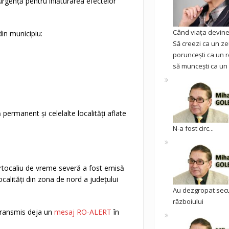
rgență pentru înlăturarea efectelor
Când viața devine 
din municipiu:
Să creezi ca un ze
poruncești ca un r
să muncești ca un 
 permanent și celelalte localități aflate
N-a fost circ...
tocaliu de vreme severă a fost emisă
localități din zona de nord a județului
Au dezgropat sec
războiului
 transmis deja un
mesaj RO-ALERT
în