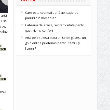
Care este cea mai bună aplicație de
artă:
pariuri din România?
u, să
Cafeaua de acasă, reinterpretată pentru
ege,
gust, ritm și confort
sclav!
Arta pe înțelesul tuturor: Unde găsești un
ghid online prietenos pentru familii și
liceeni?
urea