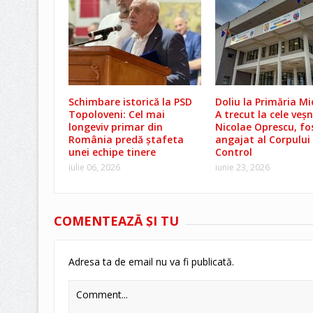
Schimbare istorică la PSD
Doliu la Primăria Mi
Topoloveni: Cel mai
A trecut la cele veșn
longeviv primar din
Nicolae Oprescu, fo
România predă ștafeta
angajat al Corpului
unei echipe tinere
Control
iulie 06, 2026
iunie 23, 2026
COMENTEAZĂ ŞI TU
Adresa ta de email nu va fi publicată.