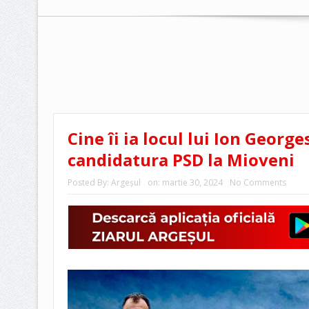
Cine îi ia locul lui Ion Georg
candidatura PSD la Mioveni
Posted By:
Argeşul
on:
martie 30, 2024
No Comments