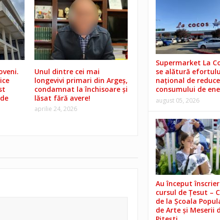
Supermarket La C
oveni.
Unul dintre cei mai
se alătură efortulu
ice
longevivi primari din Argeș,
național de reduce
st
condamnat la închisoare și
consumului de ene
 de
lăsat fără avere!
august 05, 2026
aprilie 24, 2026
Au început înscrieri
cursul de Țesut – 
de la Școala Popul
de Arte și Meserii 
Pitești