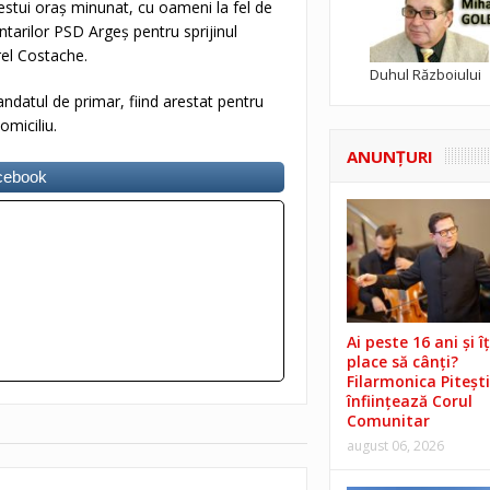
stui oraș minunat, cu oameni la fel de
tarilor PSD Argeș pentru sprijinul
rel Costache.
Duhul Războiului
andatul de primar, fiind arestat pentru
omiciliu.
ANUNŢURI
acebook
Ai peste 16 ani și îț
place să cânți?
Filarmonica Pitești
înființează Corul
Comunitar
august 06, 2026