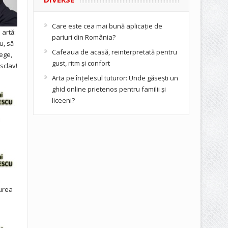
Care este cea mai bună aplicație de
artă:
pariuri din România?
u, să
Cafeaua de acasă, reinterpretată pentru
ege,
gust, ritm și confort
sclav!
Arta pe înțelesul tuturor: Unde găsești un
ghid online prietenos pentru familii și
liceeni?
urea