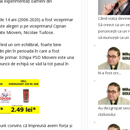
mai experimentați oameni din
Când viața devine 
e 14 ani (2006-2020) a fost viceprimar
Să creezi ca un ze
ste alegeri și pe viceprimarul Ciprian
poruncești ca un r
itate Mioveni, Nicolae Tudose.
să muncești ca un 
iind un om echilibrat, foarte bine
in plin în perioada în care a fost
a de primar. Echipa PSD Mioveni este una
uncii de echipă se văd la tot pasul în
N-a fost circ...
Au dezgropat sec
războiului
Sunt convins că împreună avem forța și