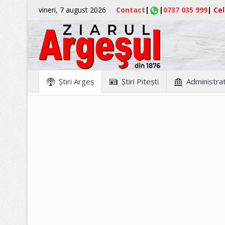
vineri, 7 august 2026
Contact
|
|
0737 035 999
|
Cel
Ştiri Argeş
Ştiri Piteşti
Administrat