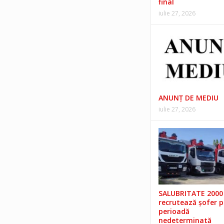
final
iulie 27, 2026
ANUNŢ DE MEDIU
iulie 27, 2026
SALUBRITATE 2000 
recrutează șofer 
perioadă
nedeterminată