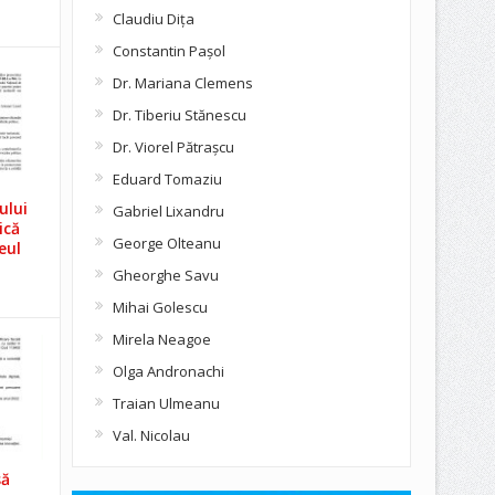
Claudiu Diţa
Constantin Pașol
Dr. Mariana Clemens
Dr. Tiberiu Stănescu
Dr. Viorel Pătraşcu
Eduard Tomaziu
ului
Gabriel Lixandru
ică
George Olteanu
eul
Gheorghe Savu
Mihai Golescu
Mirela Neagoe
Olga Andronachi
Traian Ulmeanu
Val. Nicolau
să