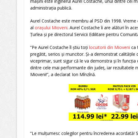
mașini este inginerul Aurel Costache, unul dintre cei 
administrația publică.
Aurel Costache este membru al PSD din 1998. Vreme d
al
orașului Mioveni
. Aurel Costache îi are alături în ace
Țurlea și pe directorul Servicii Edilitare pentru Comun
“Pe Aurel Costache îl știu toți
locuitorii din Mioveni
ca f
pregătit, serios și muncitor. Și-a demonstrat calitățile d
viceprimar, sunt sigur că le va demonstra și în funcți
dintre cele mai performante din județ, iar rezultatele m
Mioveni!”, a declarat Ion Mînzînă.
“Le mulțumesc colegilor pentru încrederea acordată! 