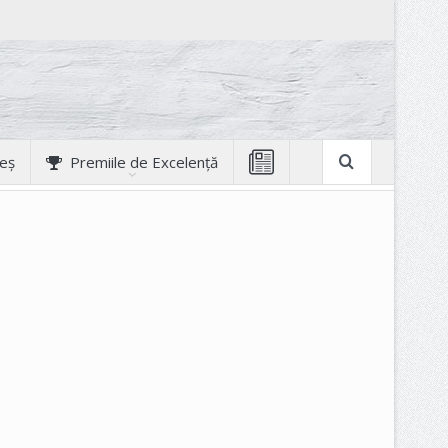
geș
Premiile de Excelență