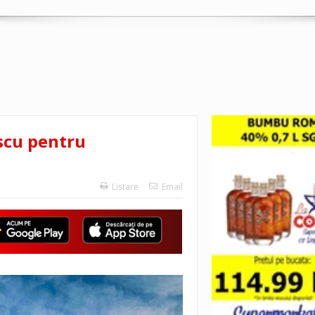
escu pentru
Listare
Email