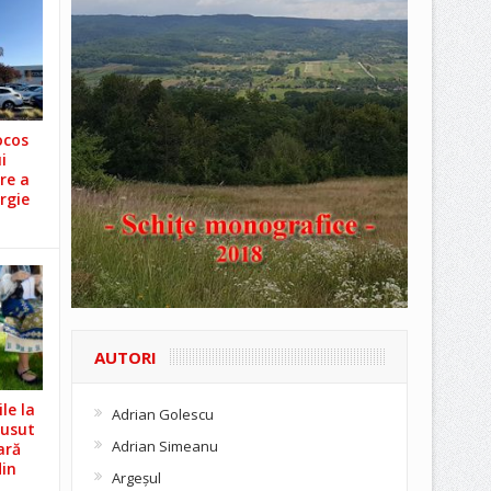
ocos
i
re a
rgie
AUTORI
le la
Adrian Golescu
Cusut
Adrian Simeanu
ară
din
Argeşul