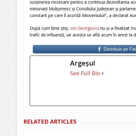
susținerea necesare pentru a continua dezvoltarea ace
minunați! Mulțumesc și Consiliului Județean și parlamen
constant pe care îl acordă Mioveniului!”, a declarat Au
După cum bine știți,
Ion Georgescu
nu și-a finalizat m
trafic de influență, iar acesta se află acum în arest la d
Distribuie pe F
Argeşul
See Full Bio
RELATED ARTICLES