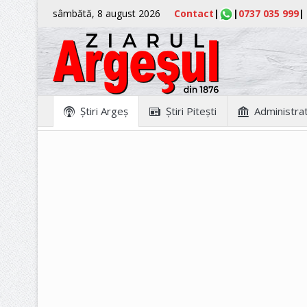
sâmbătă, 8 august 2026
Contact
|
|
0737 035 999
|
Ştiri Argeş
Ştiri Piteşti
Administrat