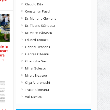
Claudiu Diţa
Constantin Pașol
Dr. Mariana Clemens
Dr. Tiberiu Stănescu
Dr. Viorel Pătraşcu
Eduard Tomaziu
le la
Gabriel Lixandru
Cusut
George Olteanu
ară
din
Gheorghe Savu
Mihai Golescu
Mirela Neagoe
Olga Andronachi
Traian Ulmeanu
Val. Nicolau