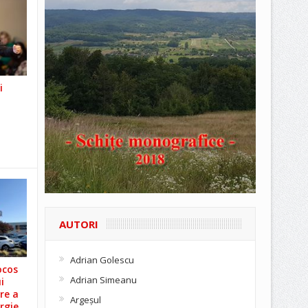
i
AUTORI
Adrian Golescu
ocos
Adrian Simeanu
i
re a
Argeşul
rgie