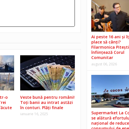
Ai peste 16 ani și îț
place să cânți?
Filarmonica Pitești
înființează Corul
Comunitar
august 06, 2026
tr-o
Veste bună pentru români!
rei
Toți banii au intrat astăzi
făcute
în conturi. Plăți finale
Supermarket La C
ianuarie 16, 2025
se alătură efortulu
național de reduce
consumului de ene