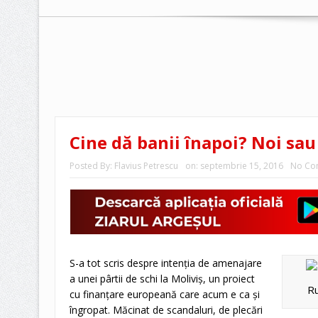
Cine dă banii înapoi? Noi sau
Posted By:
Flavius Petrescu
on:
septembrie 15, 2016
No Co
S-a tot scris despre intenţia de amenajare
a unei pârtii de schi la Moliviş, un proiect
Ru
cu finanţare europeană care acum e ca şi
îngropat. Măcinat de scandaluri, de plecări