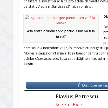
finalizare a investiţiei ar fi ca proiectele declarate nef
de stat. „Vrabia mălai visează”, zice românul.
DN
DNA
Aşa arăta drumul spre pârtie. Cum va fi la
pro
iarnă?
au 
pro
demisia la 4 noiembrie 2015, îşi motiva atunci gestul pr
Moliviş a cauzelor întârzierii: lipsa banilor pentru cofina
plăţilor către asociaţie, lipsa capacităţii tehnice, admin
lucrări.
Distribuie pe F
Flavius Petrescu
See Full Bio