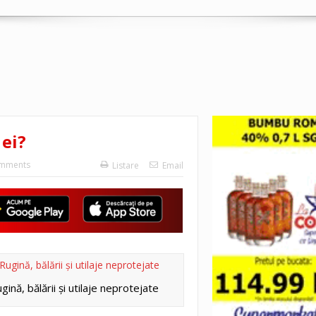
 ei?
mments
Listare
Email
gină, bălării şi utilaje neprotejate