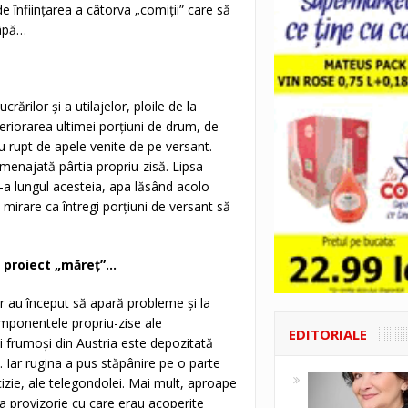
 de înfiinţarea a câtorva „comiţii” care să
râpă…
ărilor şi a utilajelor, ploile de la
eteriorarea ultimei porţiuni de drum, de
lu rupt de apele venite de pe versant.
menajată pârtia propriu-zisă. Lipsa
-a lungul acesteia, apa lăsând acolo
 mirare ca întregi porţiuni de versant să
 proiect „măreţ”…
r au început să apară probleme şi la
mponentele propriu-zise ale
EDITORIALE
i frumoşi din Austria este depozitată
e. Iar rugina a pus stăpânire pe o parte
cizie, ale telegondolei. Mai mult, aproape
lia provizorie cu care erau acoperite