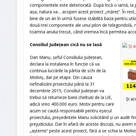
componentele este deteriorată. După încă o iarnă, la pri
aşa, natura va… acoperi acest proiect „măreţ”. În rest,
bine de un an în urmă fusese stabilită baza pentru util
două-trei componente ale unui pilon de telegondolă, 
toamna anului trecut, când vremea încă permitea acce
Consiliul Judeţean cică nu se lasă
Dan Manu, şeful Consiliului Judeţean,
declara la instalarea în funcţie că va
continua lucrările la pârtia de schi de la
Moliviş, dar pe etape. Din cauza
nefinalizării proiectului până la 31
decembrie 2015, Consiliul Judeţean va
trebui să returneze banii cheltuiţi de la UE,
Şi ac
adică vreo 400.000 euro. Motiv pentru care
acum se caută responsabilii pentru eşecul
proiectului, preşedintele Manu solicitând şi un audit f
prejudiciului. Dar în afară de aceste discuţii, nu avem
„aşterne” peste acest proiect, fără a se schia la Moliv