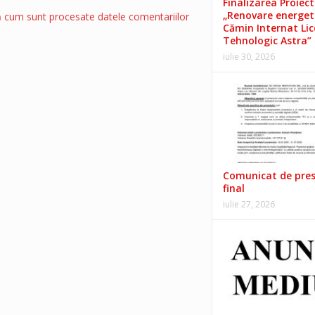
Finalizarea Proiect
„Renovare energet
ă cum sunt procesate datele comentariilor
Cămin Internat Lic
Tehnologic Astra”
iulie 30, 2026
Comunicat de pre
final
iulie 27, 2026