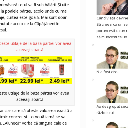
măvară totul va fi sub bălării. Şi uite
 la poalele pârtiei, acolo unde cu mai
aje, curtea este goală. Mai sunt doar
Când viața devine 
mutate acolo de la Căpăţâneni în
Să creezi ca un ze
sul.
poruncești ca un r
să muncești ca un 
N-a fost circ...
este utilaje de la baza pârtiei vor avea
aceeaşi soartă
Au dezgropat sec
inanciar care să ateste valoarea exactă a
războiului
 nimic concret şi… o nouă iarnă se va
iş. „Alunecă” vorba că singura cale de