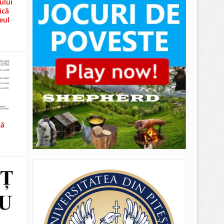
ului
ică
eul
să