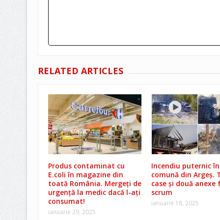
RELATED ARTICLES
Produs contaminat cu
Incendiu puternic în
E.coli în magazine din
comună din Argeș. T
toată România. Mergeți de
case și două anexe 
urgență la medic dacă l-ați
scrum
consumat!
ianuarie 18, 2025
ianuarie 29, 2025