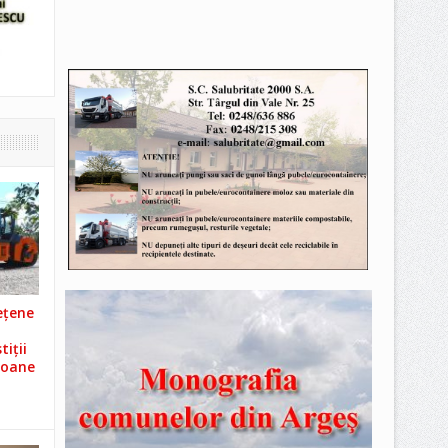
ețene
iții
ioane