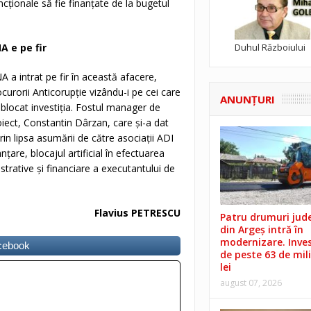
uncţionale să fie finanţate de la bugetul
Duhul Războiului
A e pe fir
 a intrat pe fir în această afacere,
curorii Anticorupţie vizându-i pe cei care
ANUNŢURI
blocat investiţia. Fostul manager de
iect, Constantin Dârzan, care şi-a dat
in lipsa asumării de către asociaţii ADI
nţare, blocajul artificial în efectuarea
istrative şi financiare a executantului de
Flavius PETRESCU
Patru drumuri jud
din Argeș intră în
modernizare. Invest
acebook
de peste 63 de mil
lei
august 07, 2026