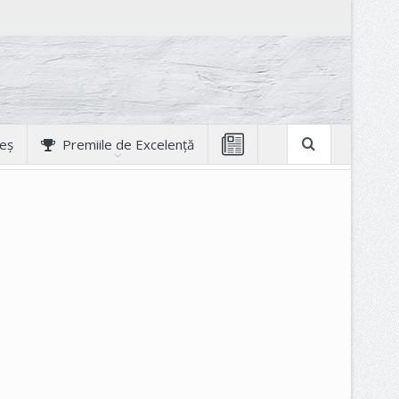
geș
Premiile de Excelență