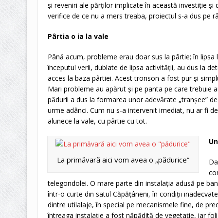
şi reveniri ale părţilor implicate în această investiţie şi
verifice de ce nu a mers treaba, proiectul s-a dus pe 
Pârtia o ia la vale
Până acum, probleme erau doar sus la pârtie; în lipsa lucr
începutul verii, dublate de lipsa activităţii, au dus la d
acces la baza pârtiei. Acest tronson a fost pur şi simp
Mari probleme au apărut şi pe panta pe care trebuie a
pădurii a dus la formarea unor adevărate „tranşee” de
urme adânci. Cum nu s-a intervenit imediat, nu ar fi de
alunece la vale, cu pârtie cu tot.
Un
La primăvară aici vom avea o „pădurice”
Da
co
telegondolei. O mare parte din instalaţia adusă pe ban
într-o curte din satul Căpăţâneni, în condiţii inadecvat
dintre utilalaje, în special pe mecanismele fine, de pre
întreaga instalaţie a fost năpădită de vegetaţie, iar fo