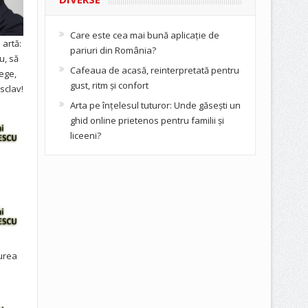
Care este cea mai bună aplicație de
artă:
pariuri din România?
u, să
Cafeaua de acasă, reinterpretată pentru
ege,
gust, ritm și confort
sclav!
Arta pe înțelesul tuturor: Unde găsești un
ghid online prietenos pentru familii și
liceeni?
urea