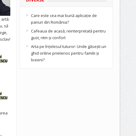
Care este cea mai bună aplicație de
artă:
pariuri din România?
u, să
Cafeaua de acasă, reinterpretată pentru
ege,
gust, ritm și confort
sclav!
Arta pe înțelesul tuturor: Unde găsești un
ghid online prietenos pentru familii și
liceeni?
urea