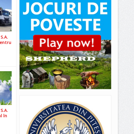
S.A.
pentru
S.A.
l în