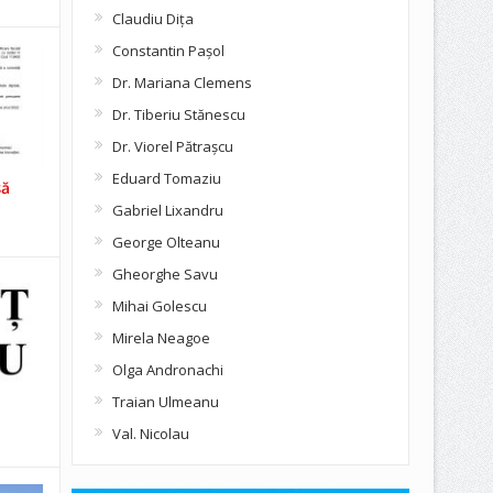
Claudiu Diţa
Constantin Pașol
Dr. Mariana Clemens
Dr. Tiberiu Stănescu
Dr. Viorel Pătraşcu
Eduard Tomaziu
să
Gabriel Lixandru
George Olteanu
Gheorghe Savu
Mihai Golescu
Mirela Neagoe
Olga Andronachi
Traian Ulmeanu
Val. Nicolau