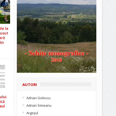
le la
Cusut
ară
din
AUTORI
ului
Adrian Golescu
ică
Adrian Simeanu
eul
Argeşul