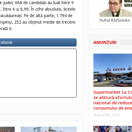
 județ: 668 de candidați au luat între 9
 între 6 și 6,99. În cifre absolute, liceele
acalaureați. Pe de altă parte, 1.794 de
Duhul Războiului
respinși, 252 au obținut medie de trecere
rală 6.
ANUNŢURI
acebook
Supermarket La C
se alătură efortulu
național de reduce
consumului de ene
august 05, 2026