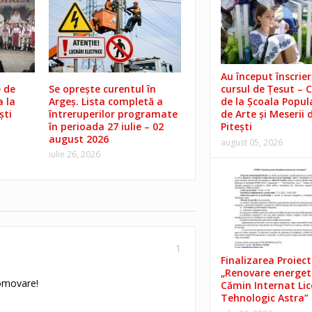
Au început înscrieri
 de
Se oprește curentul în
cursul de Țesut – 
a la
Argeș. Lista completă a
de la Școala Popul
ști
întreruperilor programate
de Arte și Meserii 
în perioada 27 iulie – 02
Pitești
august 2026
august 05, 2026
iulie 26, 2026
1
Finalizarea Proiect
„Renovare energet
omovare!
Cămin Internat Lic
Tehnologic Astra”