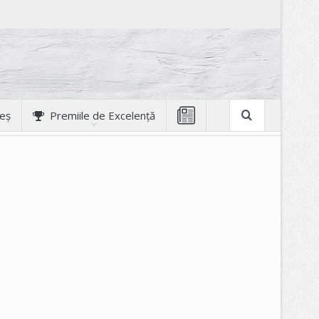
geș
Premiile de Excelență