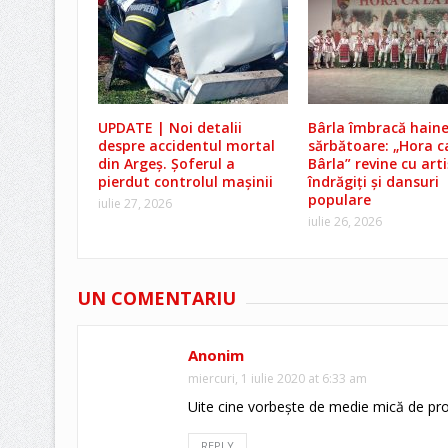
UPDATE | Noi detalii
Bârla îmbracă haine
despre accidentul mortal
sărbătoare: „Hora c
din Argeș. Șoferul a
Bârla” revine cu arti
pierdut controlul mașinii
îndrăgiți și dansuri
populare
iulie 27, 2026
iulie 26, 2026
UN COMENTARIU
Anonim
miercuri, 1 iulie 2020 at 6:33 am
Uite cine vorbeşte de medie mică de pr
REPLY