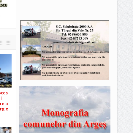
ocos
i
re a
rgie