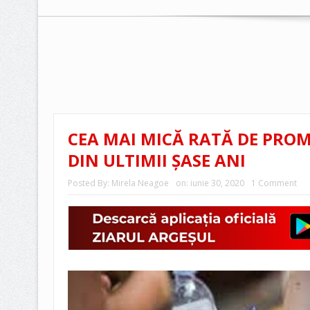
CEA MAI MICĂ RATĂ DE PRO
DIN ULTIMII ȘASE ANI
Posted By:
Mirela Neagoe
on:
iunie 30, 2020
1 Comment