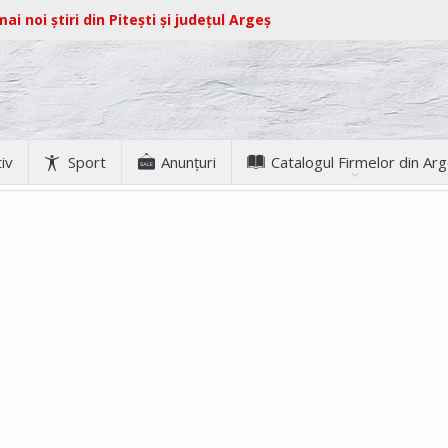
ai noi știri din Pitești și județul Argeș
iv
Sport
Anunţuri
Catalogul Firmelor din Ar