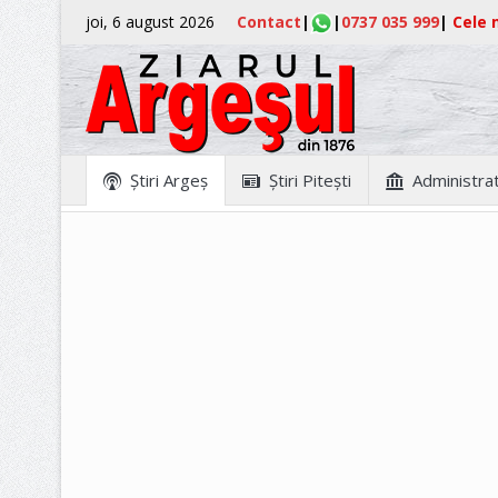
joi, 6 august 2026
Contact
|
|
0737 035 999
|
Cele m
Ştiri Argeş
Ştiri Piteşti
Administrat