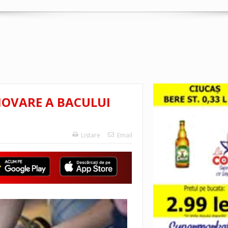
MOVARE A BACULUI
Listare
Email