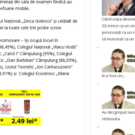
eliminați din sala de examen fiindcă au
elefoane mobile.
Când viața devine 
iul Național „Zinca Golescu” și celălalt de
Să creezi ca un ze
ie la toate cele trei probe scrise.
poruncești ca un r
să muncești ca un 
promovare – își ocupă locuri în
98,45%), Colegiul Național „Vlaicu Vodă”
c „Carol I” Câmpulung (95%), Colegiul
etic „Dan Barbilian” Câmpulung (86,05%),
), Liceul Teoretic „Ion Cantacuzoino”
 (83,91%) și Colegiul Econimoc „Maria
N-a fost circ...
Au dezgropat sec
războiului