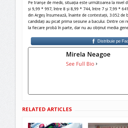
Pe tranșe de medii, situația este următoarea la nivel de
și 9,99 * 997, între 8 și 8,99 * 744, între 7 și 7,99 * 641,
din Argeș însumează, înainte de contestații, 3.052 de b
candidați au picat prima sesiune a bacului. Dintre cei 
la fiecare probă în parte, dar nu au obținut media gene
Distribuie pe F
Mirela Neagoe
See Full Bio
RELATED ARTICLES