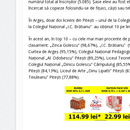
numărul total al înscrișilor (5.085). Șase elevi au fost 
încercat să copieze folosindu-se de fițuici, căști sau t
În Argeș, doar doi liceeni din Pitești – unul de la Coleg
la Colegiul Național „I.C. Brătianu” au obținut 10 pe lin
În acest an, în top 10 – cu cele mai mari procente de 
clasament: „Zinca Golescu” (98,67%), „I.C. Brătianu” (
Curtea de Argeș (95,15%), Colegiul Național Pedagogi
Național „Al. Odobescu” Pitești (89,25%), Liceul Teor
Colegiul Național „Dinicu Golescu” Câmpulung (85,55%
Pitești (84,13%), Liceul de Arte „Dinu Lipatti” Pitești
Teiuleanu” Pitești (77,88%).