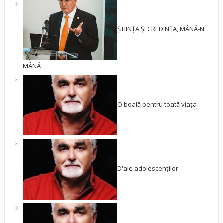
ȘTIINȚA ȘI CREDINȚA, MÂNĂ-N
MÂNĂ
O boală pentru toată viața
D'ale adolescenților