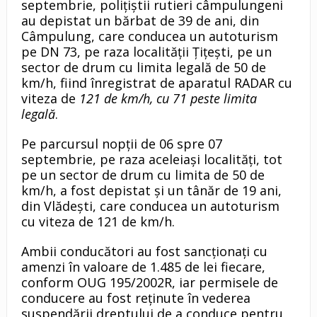
septembrie, polițiștii rutieri câmpulungeni
au depistat un bărbat de 39 de ani, din
Câmpulung, care conducea un autoturism
pe DN 73, pe raza localității Țițești, pe un
sector de drum cu limita legală de 50 de
km/h, fiind înregistrat de aparatul RADAR cu
viteza de
121 de km/h, cu 71 peste limita
legală
.
Pe parcursul nopții de 06 spre 07
septembrie, pe raza aceleiași localități, tot
pe un sector de drum cu limita de 50 de
km/h, a fost depistat și un tânăr de 19 ani,
din Vlădești, care conducea un autoturism
cu viteza de 121 de km/h.
Ambii conducători au fost sancționați cu
amenzi în valoare de 1.485 de lei fiecare,
conform OUG 195/2002R, iar permisele de
conducere au fost reținute în vederea
suspendării dreptului de a conduce pentru