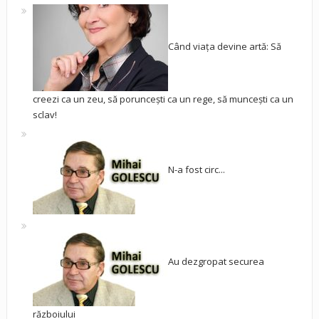
Când viața devine artă: Să
creezi ca un zeu, să poruncești ca un rege, să muncești ca un
sclav!
N-a fost circ...
Au dezgropat securea
războiului