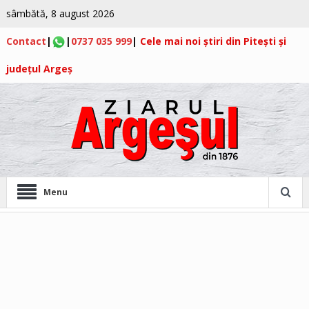
sâmbătă, 8 august 2026
Contact
|
|
0737 035 999
|
Cele mai noi știri din Pitești și
județul Argeș
Menu