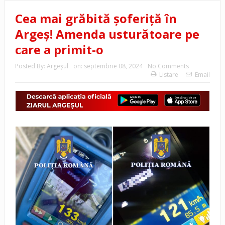
Cea mai grăbită șoferiță în
Argeș! Amenda usturătoare pe
care a primit-o
Posted By:
Argeşul
on:
septembrie 08, 2024
No Comments
Listare
Email