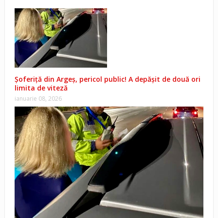
Șoferiță din Argeș, pericol public! A depășit de două ori
limita de viteză
ianuarie 08, 2026