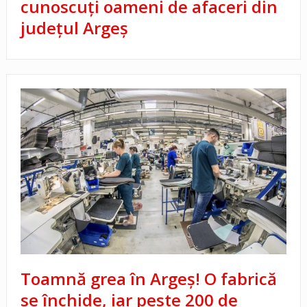
cunoscuți oameni de afaceri din
județul Argeș
Toamnă grea în Argeș! O fabrică
se închide, iar peste 200 de