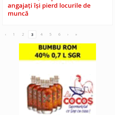
angajați își pierd locurile de
muncă
‹
1
2
4
5
6
›
»
3