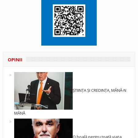
OPINII
ȘTIINȚA ȘI CREDINȚA, MÂNĂ-N
MÂNĂ
O boală pentru toată viața