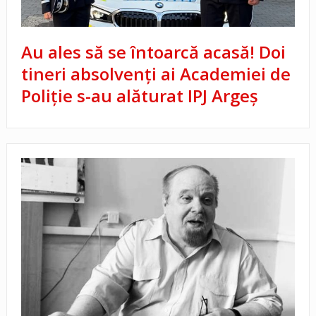
Au ales să se întoarcă acasă! Doi
tineri absolvenți ai Academiei de
Poliție s-au alăturat IPJ Argeș