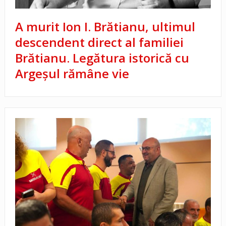
A murit Ion I. Brătianu, ultimul
descendent direct al familiei
Brătianu. Legătura istorică cu
Argeșul rămâne vie