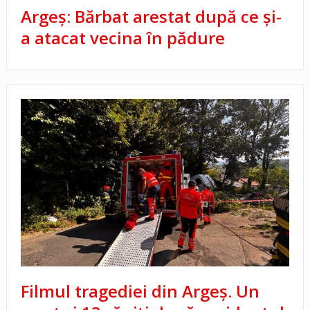
Argeș: Bărbat arestat după ce și-
a atacat vecina în pădure
Filmul tragediei din Argeș. Un