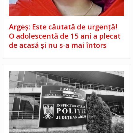
Argeș: Este căutată de urgență!
O adolescentă de 15 ani a plecat
de acasă și nu s-a mai întors