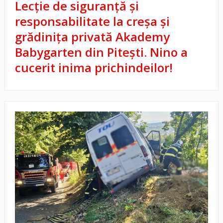
Lecție de siguranță și
responsabilitate la creșa și
grădinița privată Akademy
Babygarten din Pitești. Nino a
cucerit inima prichindeilor!