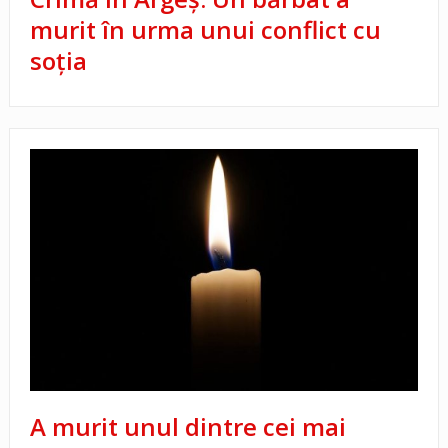
murit în urma unui conflict cu
soția
A murit unul dintre cei mai