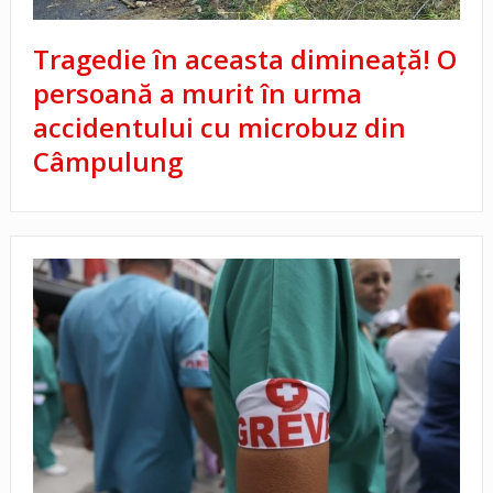
Tragedie în aceasta dimineață! O
persoană a murit în urma
accidentului cu microbuz din
Câmpulung