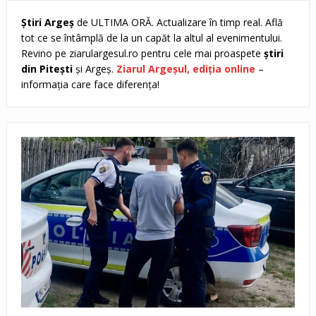
Ştiri Argeş
de ULTIMA ORĂ. Actualizare în timp real. Află
tot ce se întâmplă de la un capăt la altul al evenimentului.
Revino pe ziarulargesul.ro pentru cele mai proaspete
ştiri
din Piteşti
şi Argeş.
Ziarul Argeşul, ediţia online
–
informaţia care face diferenţa!