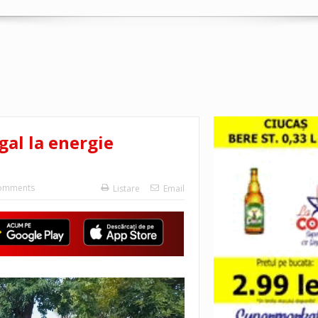
gal la energie
omments
Listare
Email