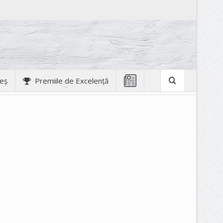
geș
Premiile de Excelență