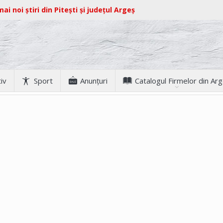
ai noi știri din Pitești și județul Argeș
iv
Sport
Anunţuri
Catalogul Firmelor din Ar