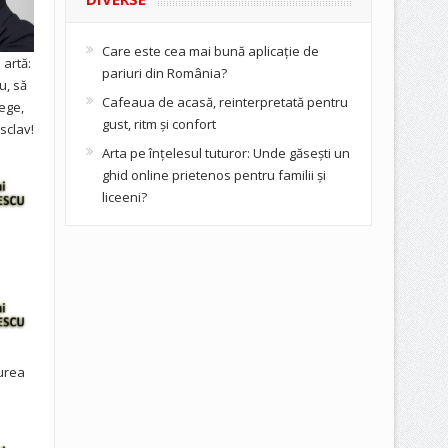
Care este cea mai bună aplicație de
artă:
pariuri din România?
u, să
Cafeaua de acasă, reinterpretată pentru
ege,
gust, ritm și confort
sclav!
Arta pe înțelesul tuturor: Unde găsești un
ghid online prietenos pentru familii și
liceeni?
urea