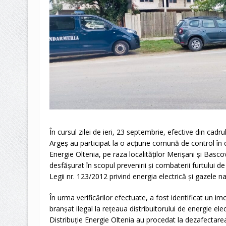
În cursul zilei de ieri, 23 septembrie, efective din cad
Argeş au participat la o acţiune comună de control în c
Energie Oltenia, pe raza localităților Merișani și Basco
desfăşurat în scopul prevenirii şi combaterii furtului de
Legii nr. 123/2012 privind energia electrică şi gazele na
În urma verificărilor efectuate, a fost identificat un 
branşat ilegal la reţeaua distribuitorului de energie ele
Distribuţie Energie Oltenia au procedat la dezafectarea 