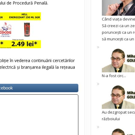
lui de Procedură Penală.
Când viața devine 
Să creezi ca un ze
poruncești ca un r
să muncești ca un 
liţie în vederea continuării cercetărilor
 electrică şi branşarea ilegală la reţeaua
N-a fost circ...
acebook
Au dezgropat sec
războiului