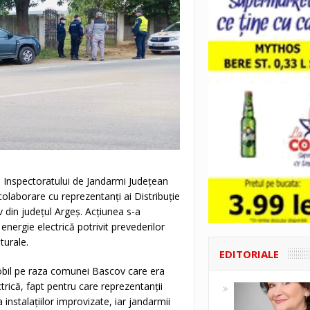
rul Inspectoratului de Jandarmi Judeţean
olaborare cu reprezentanţi ai Distribuţie
v din judeţul Argeş. Acţiunea s-a
 energie electrică potrivit prevederilor
turale.
EDITORIALE
imobil pe raza comunei Bascov care era
ctrică, fapt pentru care reprezentanţii
instalaţiilor improvizate, iar jandarmii