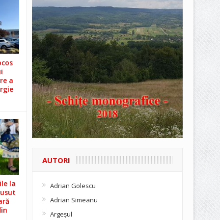
ocos
i
re a
rgie
AUTORI
le la
Adrian Golescu
Cusut
Adrian Simeanu
ară
din
Argeşul