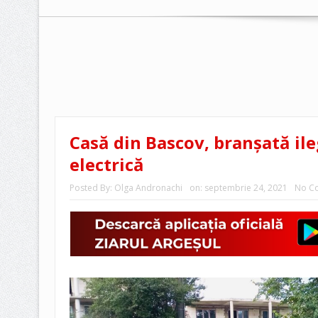
Casă din Bascov, branșată ile
electrică
Posted By:
Olga Andronachi
on:
septembrie 24, 2021
No C