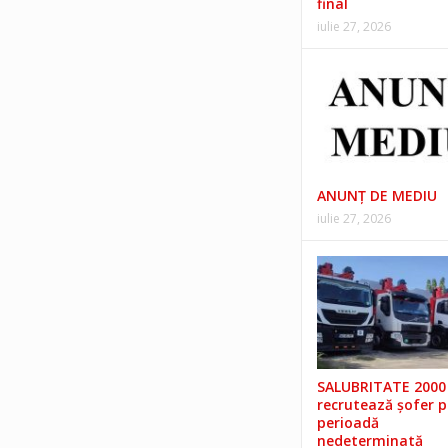
final
iulie 27, 2026
ANUNŢ DE MEDIU
iulie 27, 2026
SALUBRITATE 2000 
recrutează șofer 
perioadă
nedeterminată