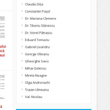
Claudiu Diţa
Constantin Pașol
Dr. Mariana Clemens
Dr. Tiberiu Stănescu
Dr. Viorel Pătraşcu
Eduard Tomaziu
ului
Gabriel Lixandru
ică
George Olteanu
eul
Gheorghe Savu
Mihai Golescu
Mirela Neagoe
Olga Andronachi
Traian Ulmeanu
Val. Nicolau
să