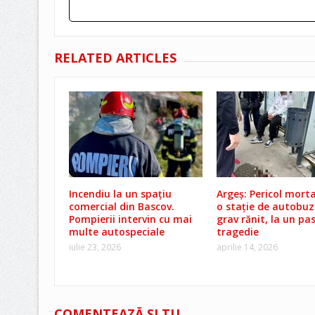
RELATED ARTICLES
Incendiu la un spațiu
Argeș: Pericol morta
comercial din Bascov.
o stație de autobuz
Pompierii intervin cu mai
grav rănit, la un pa
multe autospeciale
tragedie
iulie 23, 2026
aprilie 14, 2026
COMENTEAZĂ ŞI TU