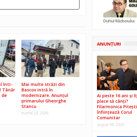
Duhul Războiului
ANUNŢURI
l într-
Mai multe străzi din
! Tânăr
Bascov intră în
s de
modernizare. Anunțul
Ai peste 16 ani și îț
primarului Gheorghe
place să cânți?
Stancu
Filarmonica Pitești
înființează Corul
martie 23, 2026
Comunitar
august 06, 2026