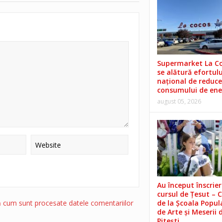
Supermarket La C
se alătură efortulu
național de reduce
consumului de ene
august 05, 2026
Au început înscrieri
cursul de Țesut – 
de la Școala Popul
ă cum sunt procesate datele comentariilor
de Arte și Meserii 
Pitești