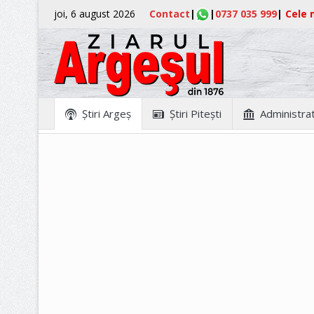
joi, 6 august 2026
Contact
|
|
0737 035 999
|
Cele m
Ştiri Argeş
Ştiri Piteşti
Administrat