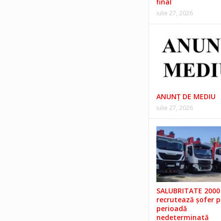
final
iulie 27, 2026
ANUNŢ DE MEDIU
iulie 27, 2026
SALUBRITATE 2000 
recrutează șofer 
perioadă
nedeterminată