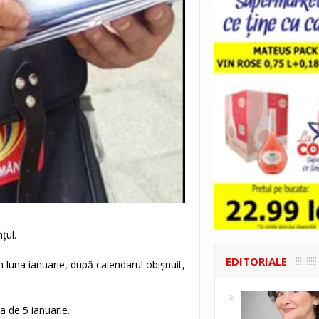
țul.
EDITORIALE
în luna ianuarie, după calendarul obișnuit,
a de 5 ianuarie.