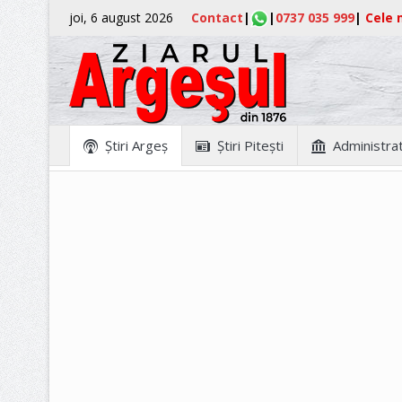
joi, 6 august 2026
Contact
|
|
0737 035 999
|
Cele m
Ştiri Argeş
Ştiri Piteşti
Administrat