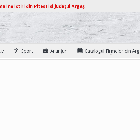
ai noi știri din Pitești și județul Argeș
iv
Sport
Anunţuri
Catalogul Firmelor din Ar