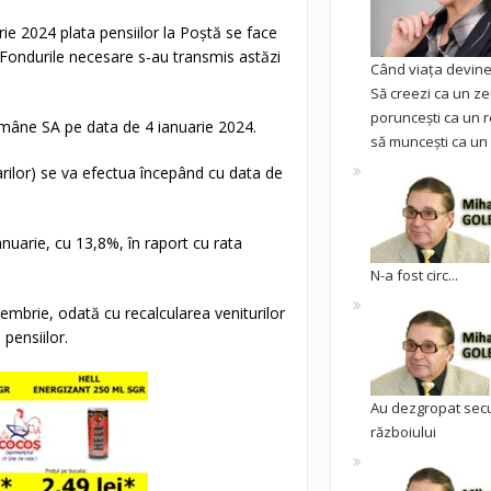
ie 2024 plata pensiilor la Poștă se face
. Fondurile necesare s-au transmis astăzi
Când viața devine 
Să creezi ca un ze
poruncești ca un r
Române SA pe data de 4 ianuarie 2024.
să muncești ca un 
ciarilor) se va efectua începând cu data de
nuarie, cu 13,8%, în raport cu rata
N-a fost circ...
tembrie, odată cu recalcularea veniturilor
 pensiilor.
Au dezgropat sec
războiului