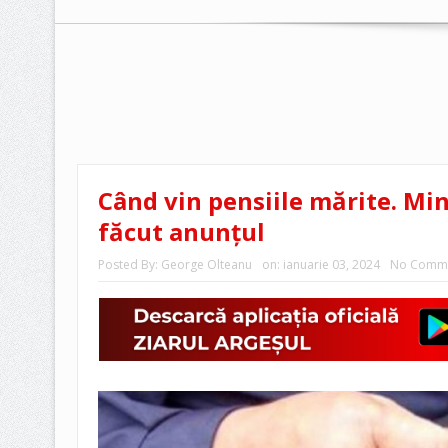
Când vin pensiile mărite. Min
făcut anunțul
Posted By:
George Olteanu
on:
ianuarie 03, 2024
No Comm