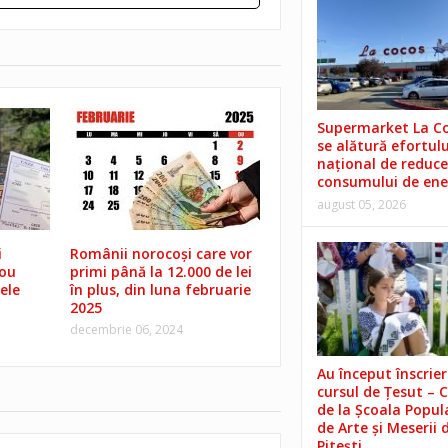
Supermarket La C
se alătură efortulu
național de reduce
consumului de ene
august 05, 2026
i
Românii norocoși care vor
nou
primi până la 12.000 de lei
ele
în plus, din luna februarie
2025
decembrie 06, 2024
Au început înscrieri
cursul de Țesut – 
de la Școala Popul
de Arte și Meserii 
Pitești