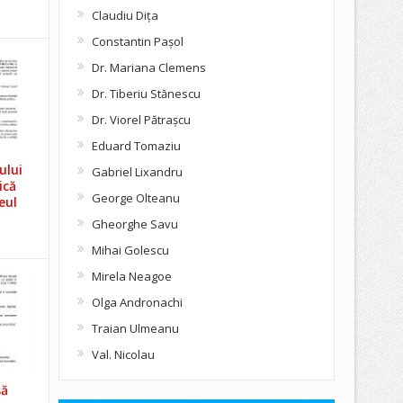
Claudiu Diţa
Constantin Pașol
Dr. Mariana Clemens
Dr. Tiberiu Stănescu
Dr. Viorel Pătraşcu
Eduard Tomaziu
ului
Gabriel Lixandru
ică
George Olteanu
eul
Gheorghe Savu
Mihai Golescu
Mirela Neagoe
Olga Andronachi
Traian Ulmeanu
Val. Nicolau
să