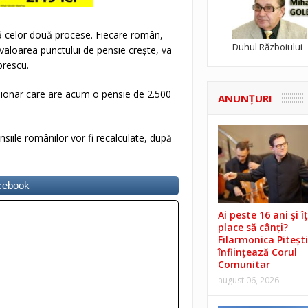
tă celor două procese. Fiecare român,
Duhul Războiului
ă valoarea punctului de pensie crește, va
Oprescu.
ionar care are acum o pensie de 2.500
ANUNŢURI
siile românilor vor fi recalculate, după
acebook
Ai peste 16 ani și îț
place să cânți?
Filarmonica Pitești
înființează Corul
Comunitar
august 06, 2026