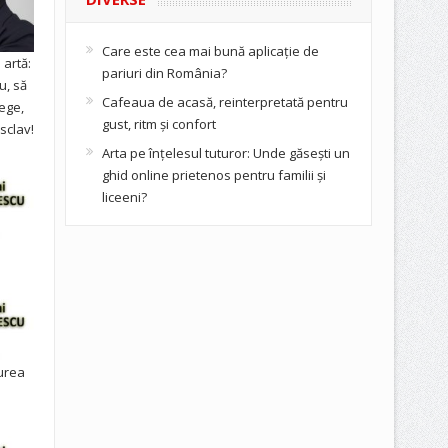
Care este cea mai bună aplicație de
artă:
pariuri din România?
u, să
Cafeaua de acasă, reinterpretată pentru
ege,
gust, ritm și confort
sclav!
Arta pe înțelesul tuturor: Unde găsești un
ghid online prietenos pentru familii și
liceeni?
urea