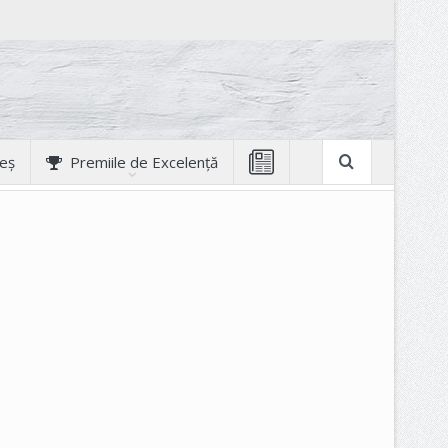
geș
Premiile de Excelență