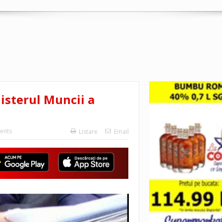
isterul Muncii a
ents
Listare
Email