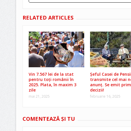
RELATED ARTICLES
Vin 7.567 lei de la stat
Șeful Casei de Pensi
pentru toți românii în
transmite cel mai 
2025. Plata, în maxim 3
anunț. Se emit prim
zile
decizii!
mai 21, 2025
februarie 16, 2025
COMENTEAZĂ ŞI TU