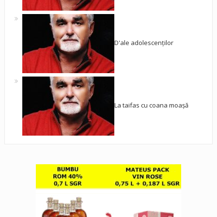
D'ale adolescenților
La taifas cu coana moașă