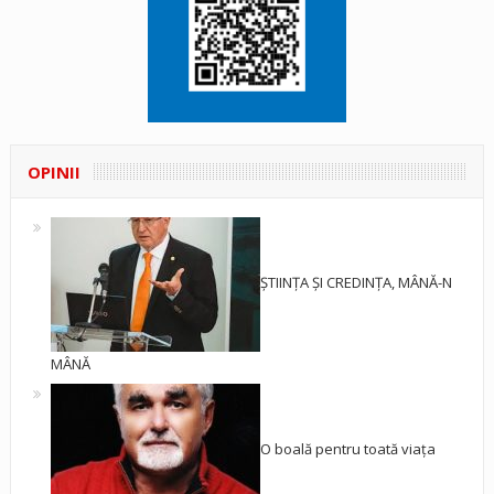
OPINII
ȘTIINȚA ȘI CREDINȚA, MÂNĂ-N
MÂNĂ
O boală pentru toată viața