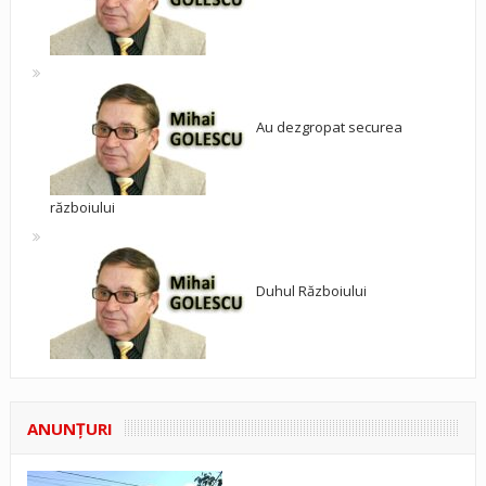
Au dezgropat securea
războiului
Duhul Războiului
ANUNŢURI