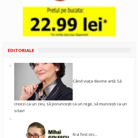
EDITORIALE
Când viața devine artă: Să
creezi ca un zeu, să poruncești ca un rege, să muncești ca un
sclav!
N-a fost circ...