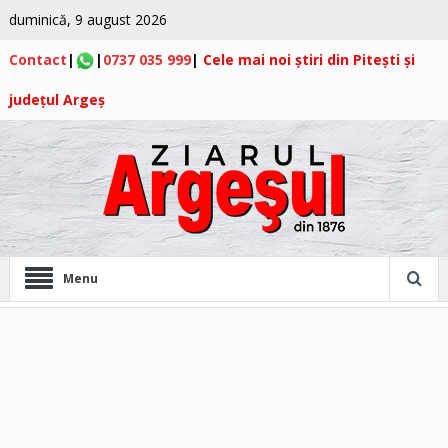
duminică, 9 august 2026
Contact
|
|
0737 035 999
|
Cele mai noi știri din Pitești și
județul Argeș
Menu