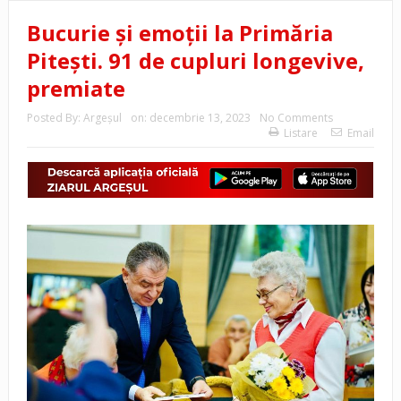
Bucurie și emoții la Primăria
Pitești. 91 de cupluri longevive,
premiate
Posted By:
Argeşul
on:
decembrie 13, 2023
No Comments
Listare
Email