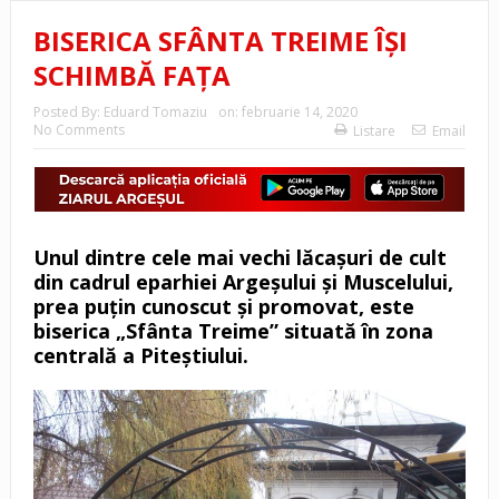
BISERICA SFÂNTA TREIME ÎŞI
SCHIMBĂ FAŢA
Posted By:
Eduard Tomaziu
on:
februarie 14, 2020
No Comments
Listare
Email
Unul dintre cele mai vechi lăcaşuri de cult
din cadrul eparhiei Argeşului şi Muscelului,
prea puţin cunoscut şi promovat, este
biserica „Sfânta Treime” situată în zona
centrală a Piteştiului.