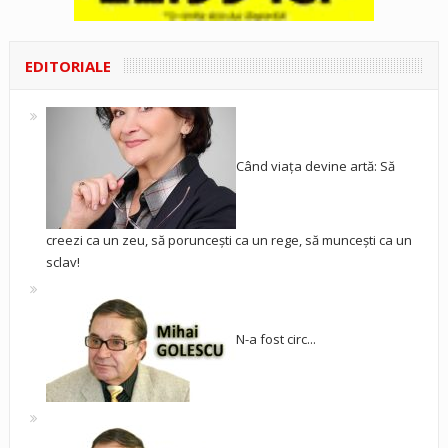
EDITORIALE
Când viața devine artă: Să
creezi ca un zeu, să poruncești ca un rege, să muncești ca un
sclav!
N-a fost circ...