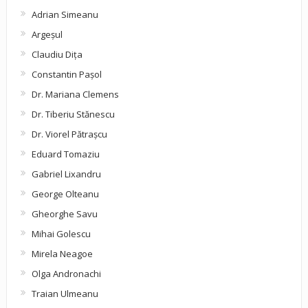
Adrian Simeanu
Argeşul
Claudiu Diţa
Constantin Pașol
Dr. Mariana Clemens
Dr. Tiberiu Stănescu
Dr. Viorel Pătraşcu
Eduard Tomaziu
Gabriel Lixandru
George Olteanu
Gheorghe Savu
Mihai Golescu
Mirela Neagoe
Olga Andronachi
Traian Ulmeanu