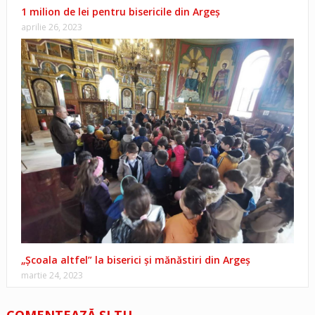
1 milion de lei pentru bisericile din Argeș
aprilie 26, 2023
„Școala altfel” la biserici și mănăstiri din Argeş
martie 24, 2023
COMENTEAZĂ ŞI TU