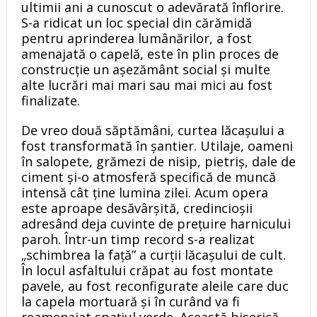
ultimii ani a cunoscut o adevărată înflorire.
S-a ridicat un loc special din cărămidă
pentru aprinderea lumânărilor, a fost
amenajată o capelă, este în plin proces de
construcţie un aşezământ social şi multe
alte lucrări mai mari sau mai mici au fost
finalizate.
De vreo două săptămâni, curtea lăcaşului a
fost transformată în şantier. Utilaje, oameni
în salopete, grămezi de nisip, pietriş, dale de
ciment şi-o atmosferă specifică de muncă
intensă cât ţine lumina zilei. Acum opera
este aproape desăvârşită, credincioşii
adresând deja cuvinte de preţuire harnicului
paroh. Într-un timp record s-a realizat
„schimbrea la faţă” a curţii lăcaşului de cult.
În locul asfaltului crăpat au fost montate
pavele, au fost reconfigurate aleile care duc
la capela mortuară şi în curând va fi