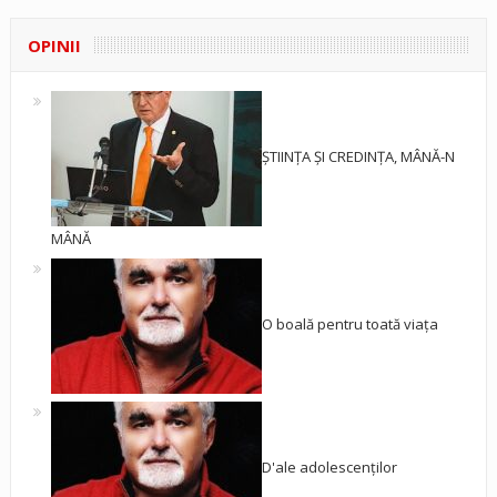
OPINII
ȘTIINȚA ȘI CREDINȚA, MÂNĂ-N
MÂNĂ
O boală pentru toată viața
D'ale adolescenților