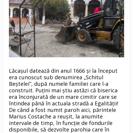
Lăcaşul datează din anul 1666 şi la început
era cunoscut sub denumirea „Schitul
Beştelei”, după numele familiei care l-a
construit. Puţini mai ştiu astăzi că biserica
era înconjurată de un mare cimitir care se
întindea până în actuala stradă a Egalităţii!
De când a fost numit paroh aici, părintele
Marius Costache a reuşit, la anumite
intervale de timp, în funcţie de fondurile
disponibile, să dezvolte parohia care în