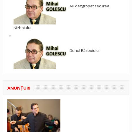
Au dezgropat securea
războiului
Duhul Războiului
ANUNŢURI