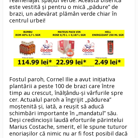
reamenajat spaţiul verde. Această biserică
este vestită şi pentru o mică „pădure” de
brazi, un adevărat plămân verde chiar în
centrul urbei!
Fostul paroh, Cornel Ilie a avut iniţiativa
plantării a peste 100 de brazi care între
timp au crescut, înălţându-şi vârfurile spre
cer. Actualul paroh a îngrijit „pădurea”
moştenită şi, iată, a reuşit să aducă
schimbări importante în „mandatul” său.
Deşi credincioşii laudă eforturile părintelui
Marius Costache, smerit, el le spune tuturor
enoriaşilor că nimic nu ar fi fost posibil dacă