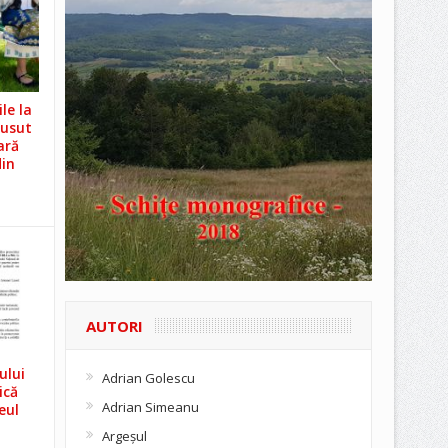
le la
Cusut
ară
din
AUTORI
ului
Adrian Golescu
ică
Adrian Simeanu
eul
Argeşul