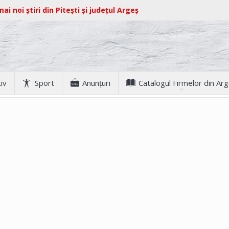
ai noi știri din Pitești și județul Argeș
iv
Sport
Anunţuri
Catalogul Firmelor din Ar