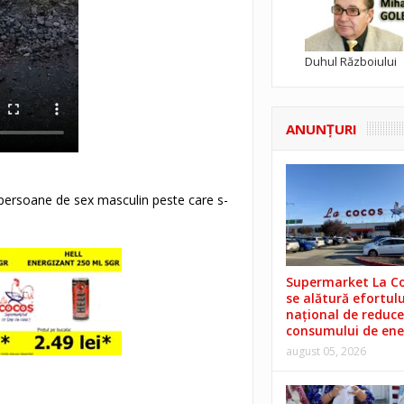
Duhul Războiului
ANUNŢURI
ei persoane de sex masculin peste care s-
Supermarket La C
se alătură efortulu
național de reduce
consumului de ene
august 05, 2026