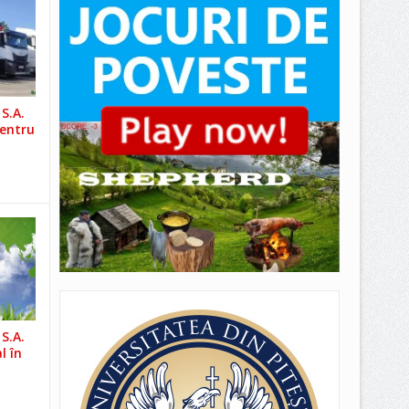
S.A.
pentru
S.A.
l în