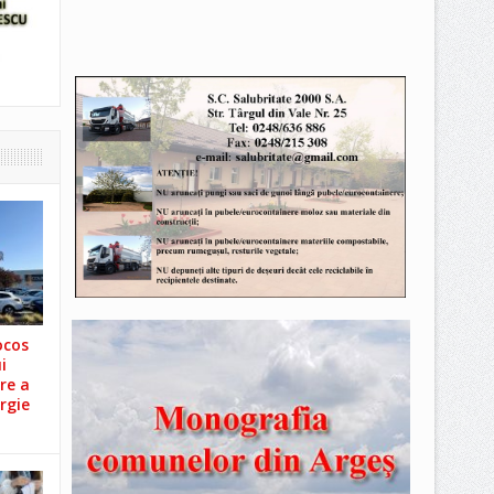
ocos
i
re a
rgie