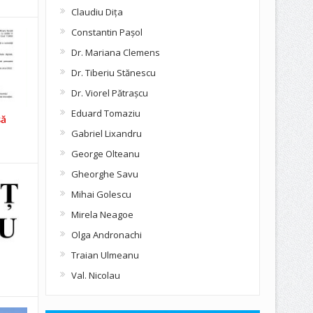
Claudiu Diţa
Constantin Pașol
Dr. Mariana Clemens
Dr. Tiberiu Stănescu
Dr. Viorel Pătraşcu
Eduard Tomaziu
să
Gabriel Lixandru
George Olteanu
Gheorghe Savu
Mihai Golescu
Mirela Neagoe
Olga Andronachi
Traian Ulmeanu
Val. Nicolau