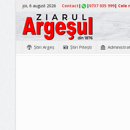
joi, 6 august 2026
Contact
|
|
0737 035 999
|
Cele m
Ştiri Argeş
Ştiri Piteşti
Administrat