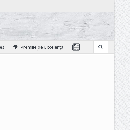
geș
Premiile de Excelență