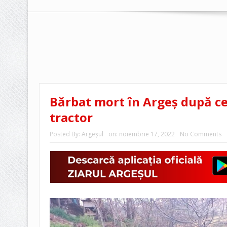
Bărbat mort în Argeș după ce 
tractor
Posted By:
Argeşul
on:
noiembrie 17, 2022
No Comments