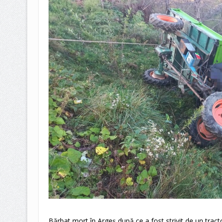
Bărbat mort în Argeș după ce a fost strivit de un tracto