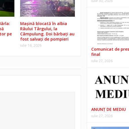
iulie 30, 2026
ârla:
Mașină blocată în albia
pă
Râului Târgului, la
tor pe
Câmpulung. Doi bărbați au
fost salvați de pompieri
iulie 16, 2026
Comunicat de pre
final
iulie 27, 2026
ANUNŢ DE MEDIU
iulie 27, 2026