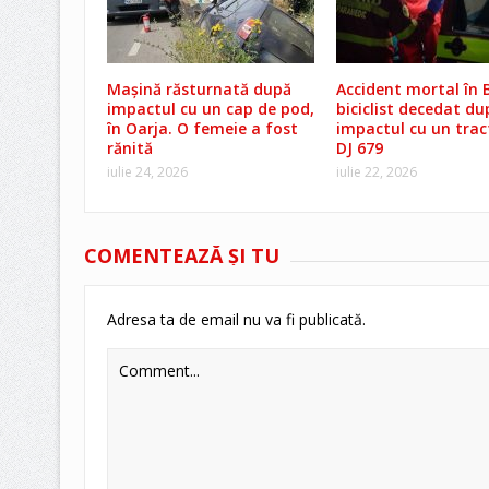
Mașină răsturnată după
Accident mortal în B
impactul cu un cap de pod,
biciclist decedat du
în Oarja. O femeie a fost
impactul cu un trac
rănită
DJ 679
iulie 24, 2026
iulie 22, 2026
COMENTEAZĂ ŞI TU
Adresa ta de email nu va fi publicată.