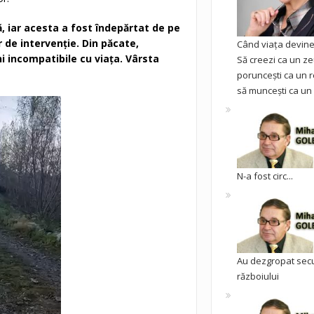
 iar acesta a fost îndepărtat de pe
r de intervenție. Din păcate,
Când viața devine 
i incompatibile cu viața. Vârsta
Să creezi ca un ze
poruncești ca un r
să muncești ca un 
N-a fost circ...
Au dezgropat sec
războiului