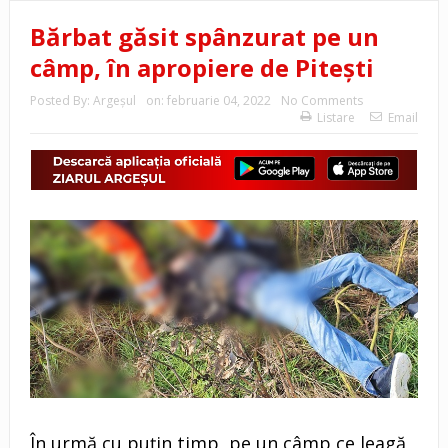
Bărbat găsit spânzurat pe un
câmp, în apropiere de Pitești
Posted By:
Argeşul
on:
februarie 04, 2022
No Comments
Listare
Email
În urmă cu puțin timp, pe un câmp ce leagă