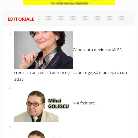
EDITORIALE
Când viața devine artă: Să
creezi ca un zeu, să poruncești ca un rege, să muncești ca un
sclav!
N-a fost circ...