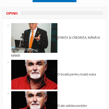
OPINII
ȘTIINȚA ȘI CREDINȚA, MÂNĂ-N
MÂNĂ
O boală pentru toată viața
D'ale adolescenților