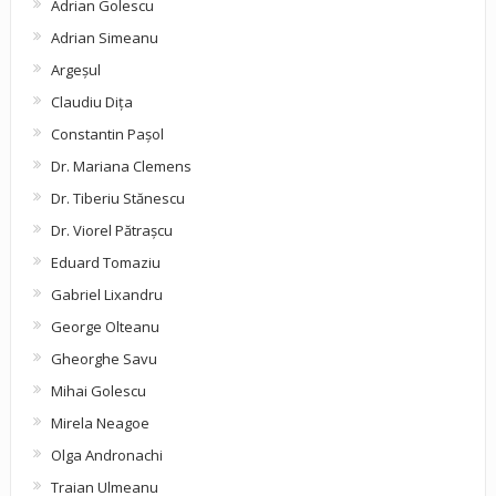
Adrian Golescu
Adrian Simeanu
Argeşul
Claudiu Diţa
Constantin Pașol
Dr. Mariana Clemens
Dr. Tiberiu Stănescu
Dr. Viorel Pătraşcu
Eduard Tomaziu
Gabriel Lixandru
George Olteanu
Gheorghe Savu
Mihai Golescu
Mirela Neagoe
Olga Andronachi
Traian Ulmeanu