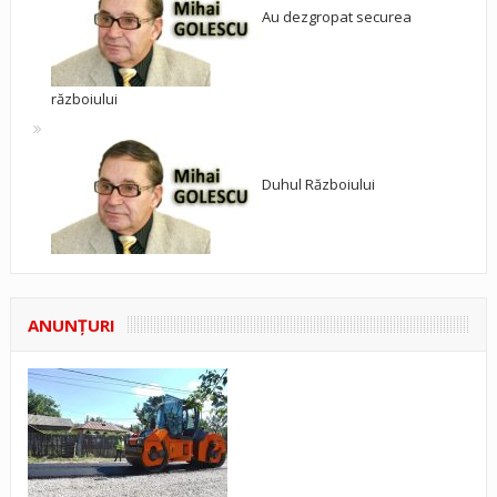
Au dezgropat securea
războiului
Duhul Războiului
ANUNŢURI