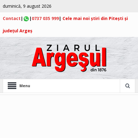
duminică, 9 august 2026
Contact
|
|
0737 035 999
|
Cele mai noi știri din Pitești și
județul Argeș
Menu