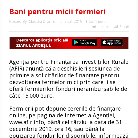
Bani pentru micii fermieri
Posted By:
Claudiu Diţa
on:
iulie 23, 2019
1 Comment
Listare
Email
Agenţia pentru Finanţarea Investiţiilor Rurale
(AFIR) anunţă că a deschis ieri sesiunea de
primire a solicitărilor de finanţare pentru
dezvoltarea fermelor mici prin care li se
oferă fermierilor fonduri nerambursabile de
câte 15.000 euro.
Fermierii pot depune cererile de finanţare
online, pe pagina de internet a Agenţiei,
www.afir.info, până cel târziu la data de 31
decembrie 2019, ora 16, sau până la
epuizarea fondurilor disponibile, informează