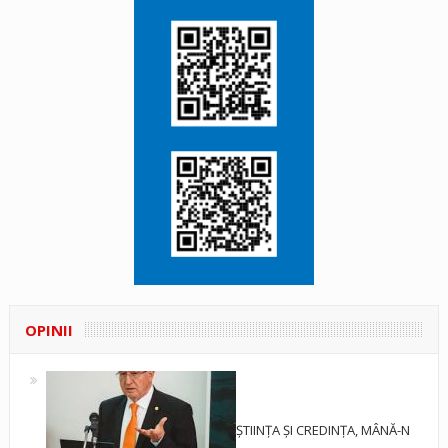
OPINII
ȘTIINȚA ȘI CREDINȚA, MÂNĂ-N