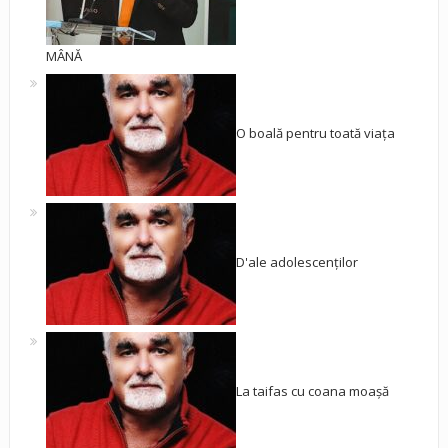
MÂNĂ
O boală pentru toată viața
D'ale adolescenților
La taifas cu coana moașă