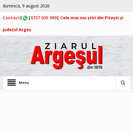
duminică, 9 august 2026
Contact
|
|
0737 035 999
|
Cele mai noi știri din Pitești și
județul Argeș
Menu