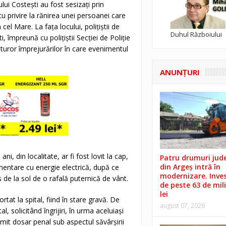
ului Costești au fost sesizați prin
cu privire la rănirea unei persoanei care
 cel Mare. La fața locului, polițiștii de
Duhul Războiului
i, împreună cu polițiștii Secției de Poliție
uturor împrejurărilor în care evenimentul
ANUNŢURI
ni, din localitate, ar fi fost lovit la cap,
Patru drumuri jud
din Argeș intră în
mentare cu energie electrică, după ce
modernizare. Invest
s de la sol de o rafală puternică de vânt.
de peste 63 de mil
lei
tat la spital, fiind în stare gravă. De
august 07, 2026
 solicitând îngrijiri, în urma aceluiași
cmit dosar penal sub aspectul săvârșirii