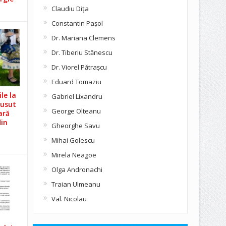
Claudiu Diţa
Constantin Pașol
Dr. Mariana Clemens
Dr. Tiberiu Stănescu
Dr. Viorel Pătraşcu
Eduard Tomaziu
le la
Gabriel Lixandru
Cusut
George Olteanu
ară
din
Gheorghe Savu
Mihai Golescu
Mirela Neagoe
Olga Andronachi
Traian Ulmeanu
Val. Nicolau