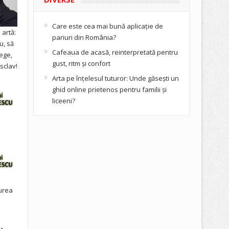
Care este cea mai bună aplicație de
artă:
pariuri din România?
u, să
Cafeaua de acasă, reinterpretată pentru
ege,
gust, ritm și confort
sclav!
Arta pe înțelesul tuturor: Unde găsești un
ghid online prietenos pentru familii și
liceeni?
urea