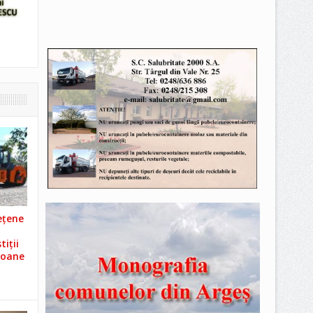
ețene
iții
ioane