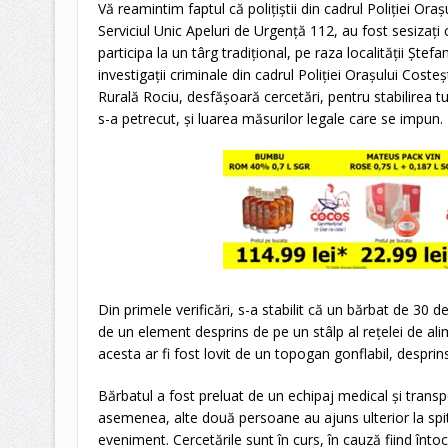
Vă reamintim faptul că polițiștii din cadrul Poliției Oraș
Serviciul Unic Apeluri de Urgență 112, au fost sesizați 
participa la un târg tradițional, pe raza localității Ștefan
investigații criminale din cadrul Poliției Orașului Costeșt
Rurală Rociu, desfășoară cercetări, pentru stabilirea t
s-a petrecut, și luarea măsurilor legale care se impun.
Din primele verificări, s-a stabilit că un bărbat de 30 de a
de un element desprins de pe un stâlp al rețelei de ali
acesta ar fi fost lovit de un topogan gonflabil, desprin
Bărbatul a fost preluat de un echipaj medical și transpor
asemenea, alte două persoane au ajuns ulterior la spital,
eveniment. Cercetările sunt în curs, în cauză fiind înto