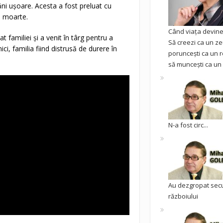
răni ușoare. Acesta a fost preluat cu
și moarte.
Când viața devine 
t familiei și a venit în târg pentru a
Să creezi ca un ze
ci, familia fiind distrusă de durere în
poruncești ca un r
să muncești ca un 
N-a fost circ...
Au dezgropat sec
războiului