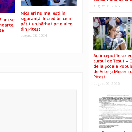
august 05, 2026
Nicăieri nu mai ești în
siguranță! Incredibil ce a
6 ani se
pățit un bărbat pe o alee
 moarte.
din Pitești
te
august 28, 2024
Au început înscrieri
cursul de Țesut – 
de la Școala Popul
de Arte și Meserii 
Pitești
august 05, 2026