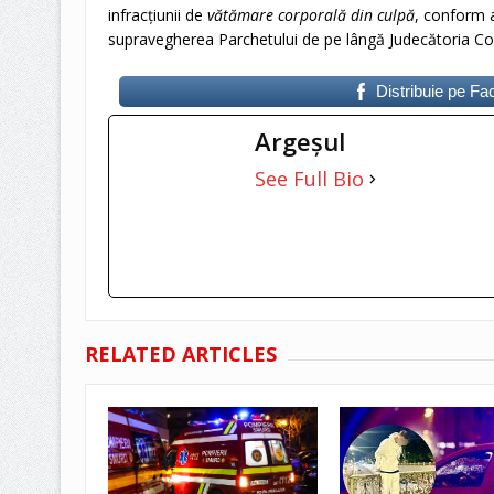
infracțiunii de
vătămare corporală din culpă
, conform a
supravegherea Parchetului de pe lângă Judecătoria Cos
Distribuie pe F
Argeşul
See Full Bio
RELATED ARTICLES