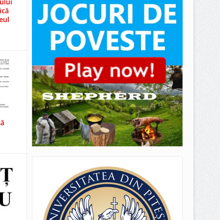
ului
ică
eul
să