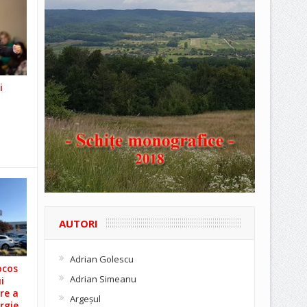
i
AUTORI
Adrian Golescu
ocos
Adrian Simeanu
i
re a
Argeşul
rgie