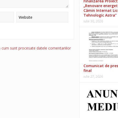
Finalizarea Proiect
„Renovare energet
Cămin Internat Lic
Tehnologic Astra”
iulie 30, 2026
ă cum sunt procesate datele comentariilor
Comunicat de pre
final
iulie 27, 2026