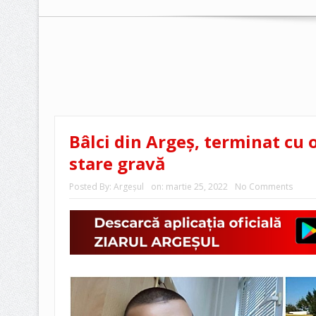
Bâlci din Argeș, terminat cu 
stare gravă
Posted By:
Argeşul
on:
martie 25, 2022
No Comments