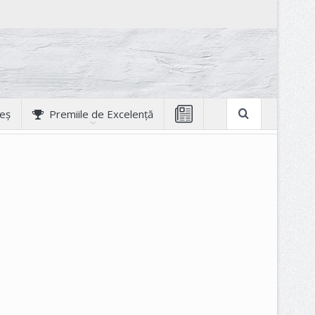
geș
Premiile de Excelență