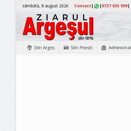
sâmbătă, 8 august 2026
Contact
|
|
0737 035 999
|
Ştiri Argeş
Ştiri Piteşti
Administrat