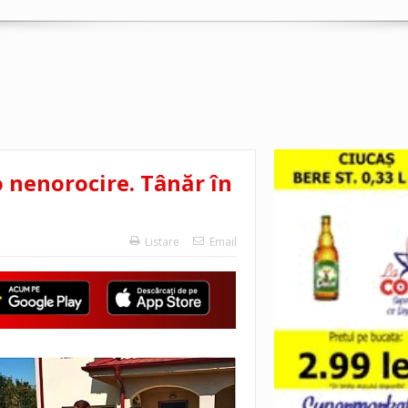
o nenorocire. Tânăr în
Listare
Email