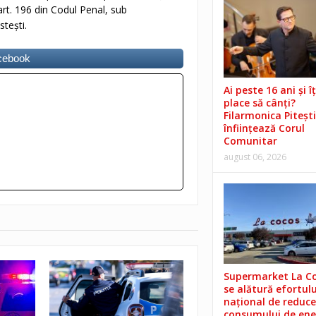
rt. 196 din Codul Penal, sub
tești.
acebook
Ai peste 16 ani și îț
place să cânți?
Filarmonica Pitești
înființează Corul
Comunitar
august 06, 2026
Supermarket La C
se alătură efortulu
național de reduce
consumului de ene