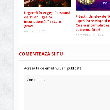
Urgență în Argeș! Persoană
Pitești. Un elev de 1
de 19 ani, găsită
luptă între viață și
inconștientă, în stare
Ce s-a întâmplat es
gravă
cutremurător!
martie 24, 2025
decembrie 08, 2024
COMENTEAZĂ ŞI TU
Adresa ta de email nu va fi publicată.