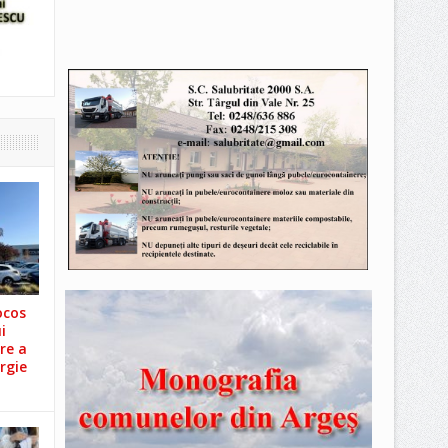
ocos
i
re a
rgie