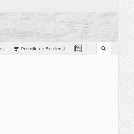
geș
Premiile de Excelență