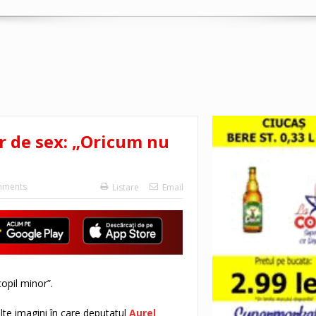
r de sex: „Oricum nu
mments
Listare
Email
opil minor”.
lte imagini în care deputatul
Aurel