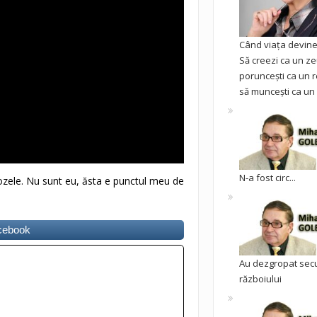
Când viața devine 
Să creezi ca un ze
poruncești ca un r
să muncești ca un 
N-a fost circ...
ozele. Nu sunt eu, ăsta e punctul meu de
acebook
Au dezgropat sec
războiului