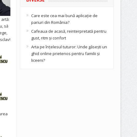
Care este cea mai bună aplicație de
artă:
pariuri din România?
u, să
Cafeaua de acasă, reinterpretată pentru
ege,
gust, ritm și confort
sclav!
Arta pe înțelesul tuturor: Unde găsești un
ghid online prietenos pentru familii și
liceeni?
urea