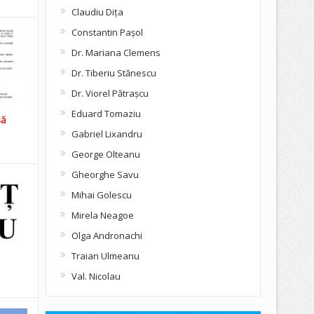
Claudiu Diţa
Constantin Pașol
Dr. Mariana Clemens
Dr. Tiberiu Stănescu
Dr. Viorel Pătraşcu
Eduard Tomaziu
să
Gabriel Lixandru
George Olteanu
Gheorghe Savu
Mihai Golescu
Mirela Neagoe
Olga Andronachi
Traian Ulmeanu
Val. Nicolau