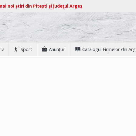
ai noi știri din Pitești și județul Argeș
iv
Sport
Anunţuri
Catalogul Firmelor din Ar