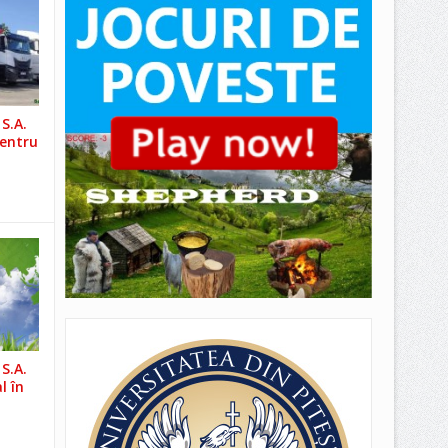
S.A.
pentru
S.A.
l în