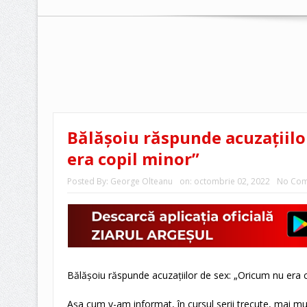
Bălășoiu răspunde acuzațiilo
era copil minor”
Posted By:
George Olteanu
on:
octombrie 02, 2022
No Co
Bălășoiu răspunde acuzațiilor de sex: „Oricum nu era c
Așa cum v-am informat, în cursul serii trecute, mai mu