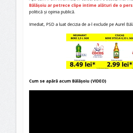
Bălășoiu ar petrece clipe intime alături de o pe
politică și opinia publică.
Imediat, PSD a luat decizia de a-l exclude pe Aurel Bălă
Cum se apără acum Bălășoiu (VIDEO)