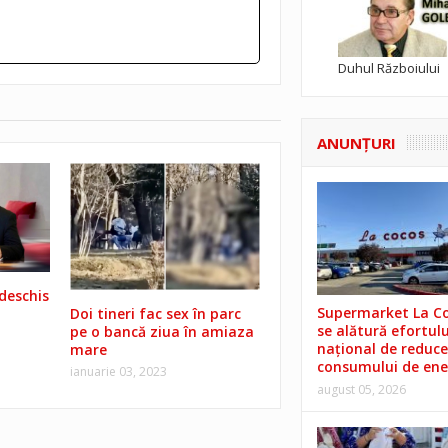
Duhul Războiului
ANUNŢURI
deschis
Supermarket La C
Doi tineri fac sex în parc
se alătură efortulu
pe o bancă ziua în amiaza
național de reduce
mare
consumului de ene
ianuarie 03, 2023
august 05, 2026