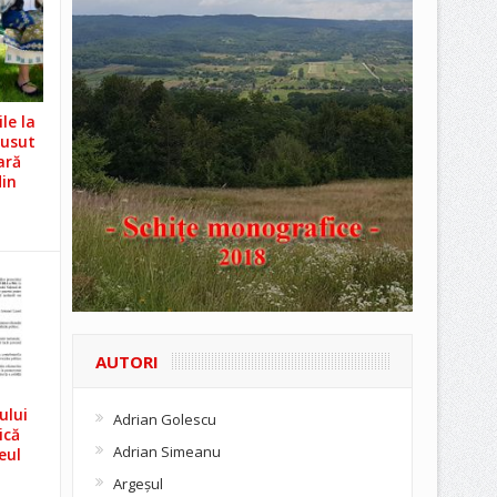
le la
Cusut
ară
din
AUTORI
ului
Adrian Golescu
ică
Adrian Simeanu
eul
Argeşul