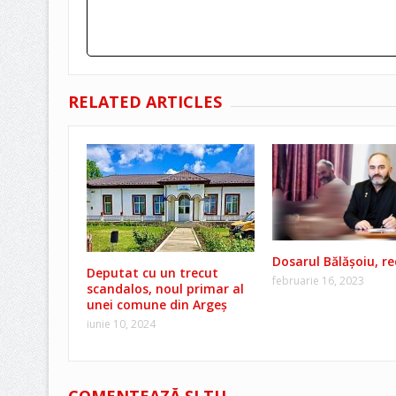
RELATED ARTICLES
Dosarul Bălăşoiu, re
Deputat cu un trecut
februarie 16, 2023
scandalos, noul primar al
unei comune din Argeș
iunie 10, 2024
COMENTEAZĂ ŞI TU