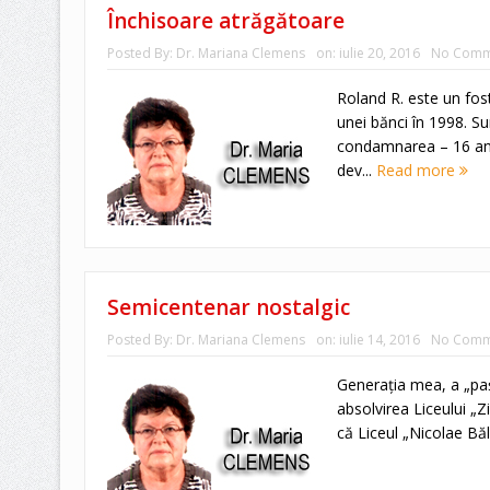
Închisoare atrăgătoare
Posted By:
Dr. Mariana Clemens
on:
iulie 20, 2016
No Comm
Roland R. este un fos
unei bănci în 1998. S
condamnarea – 16 ani.
dev...
Read more
Semicentenar nostalgic
Posted By:
Dr. Mariana Clemens
on:
iulie 14, 2016
No Comm
Generaţia mea, a „paş
absolvirea Liceului „
că Liceul „Nicolae Bă