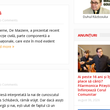
ă
Duhul Războiului
o Comments
nterne, De Maiziere, a prezentat recent
ANUNŢURI
cţie civilă, parte componentă a
 naţionale, care este în mod evident
d more
Ai peste 16 ani și îț
place să cânți?
o Comments
Filarmonica Pitești
înființează Corul
Comunitar
iesă interpretată la nai de cunoscutul
 Schlubeck, rămâi vrăjit. Dar dacă asişti
august 06, 2026
gă şi nai, eşti uluit de faptul că un