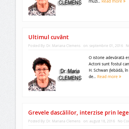
muzi...
Read more
Ultimul cuvânt
Posted By:
Dr. Mariana Clemens
on:
septembrie 01, 2016
N
O istorie adevărată es
Actorii sunt fostul ca
H. Schwan (lebădă, în
de...
Read more
Grevele dascălilor, interzise prin lege
Posted By:
Dr. Mariana Clemens
on:
august 18, 2016
No Co