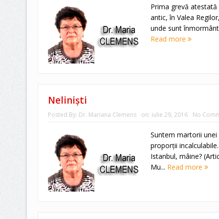
Prima grevă atestată d
antic, în Valea Regilor,
unde sunt înmormântaţ
Read more
Nelinişti
Posted By:
Dr. Mariana Clemens
on:
iulie 29, 2016
No Comm
Suntem martorii unei p
proporţii incalculabile.
Istanbul, mâine? (Artic
Mu...
Read more