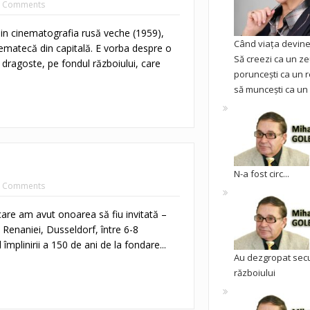
 Comments
 din cinematografia rusă veche (1959),
Când viața devine 
nematecă din capitală. E vorba despre o
Să creezi ca un ze
ragoste, pe fondul războiului, care
poruncești ca un r
să muncești ca un 
N-a fost circ...
 Comments
care am avut onoarea să fiu invitată –
a Renaniei, Dusseldorf, între 6-8
 împlinirii a 150 de ani de la fondare...
Au dezgropat sec
războiului