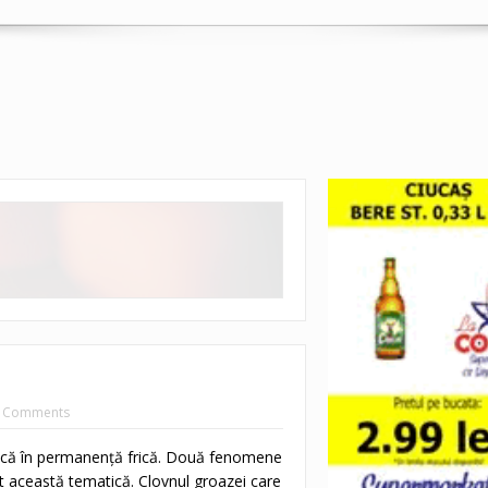
 Comments
rică în permanenţă frică. Două fenomene
t această tematică. Clovnul groazei care