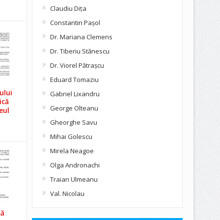
Claudiu Diţa
Constantin Pașol
Dr. Mariana Clemens
Dr. Tiberiu Stănescu
Dr. Viorel Pătraşcu
Eduard Tomaziu
ului
Gabriel Lixandru
ică
George Olteanu
eul
Gheorghe Savu
Mihai Golescu
Mirela Neagoe
Olga Andronachi
Traian Ulmeanu
Val. Nicolau
să