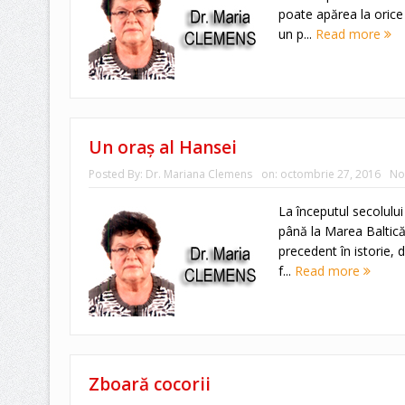
poate apărea la orice 
un p...
Read more
Un oraş al Hansei
Posted By:
Dr. Mariana Clemens
on:
octombrie 27, 2016
No
La începutul secolului 
până la Marea Baltică 
precedent în istorie,
f...
Read more
Zboară cocorii