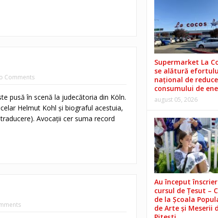
Supermarket La C
se alătură efortulu
o Comments
național de reduce
consumului de ene
te pusă în scenă la judecătoria din Köln.
august 05, 2026
ncelar Helmut Kohl şi biograful acestuia,
 traducere). Avocaţii cer suma record
Au început înscrieri
cursul de Țesut – 
de la Școala Popul
mments
de Arte și Meserii 
Pitești