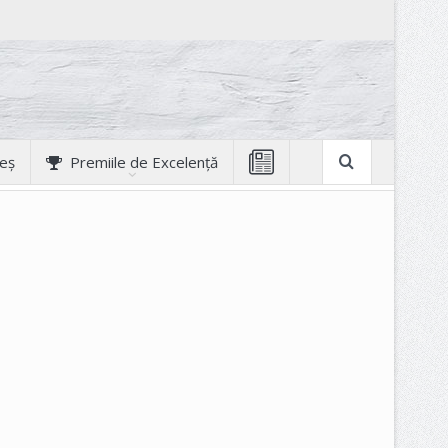
geș
Premiile de Excelență