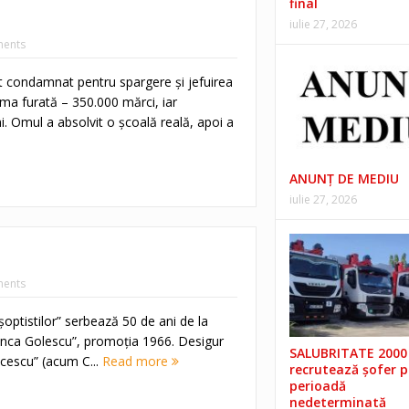
final
iulie 27, 2026
ents
t condamnat pentru spargere şi jefuirea
uma furată – 350.000 mărci, iar
 Omul a absolvit o şcoală reală, apoi a
ANUNŢ DE MEDIU
iulie 27, 2026
ents
optistilor” serbează 50 de ani de la
Zinca Golescu”, promoţia 1966. Desigur
SALUBRITATE 2000 
lcescu” (acum C...
Read more
recrutează șofer 
perioadă
nedeterminată