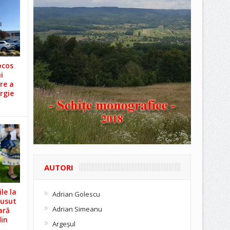
ocos
i
re a
rgie
AUTORI
le la
Adrian Golescu
Cusut
Adrian Simeanu
ară
din
Argeşul