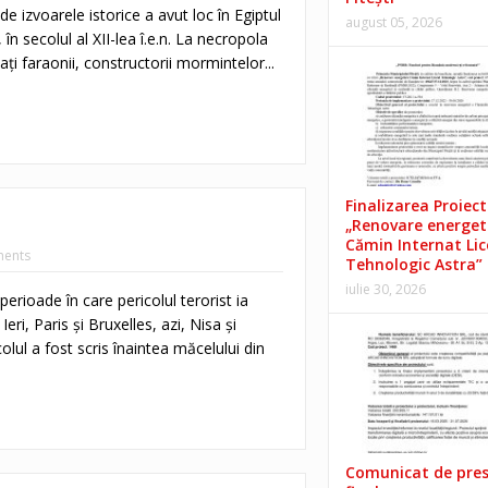
e izvoarele istorice a avut loc în Egiptul
august 05, 2026
 în secolul al XII-lea î.e.n. La necropola
i faraonii, constructorii mormintelor...
Finalizarea Proiect
„Renovare energet
Cămin Internat Lic
ents
Tehnologic Astra”
iulie 30, 2026
erioade în care pericolul terorist ia
 Ieri, Paris şi Bruxelles, azi, Nisa şi
olul a fost scris înaintea măcelului din
Comunicat de pre