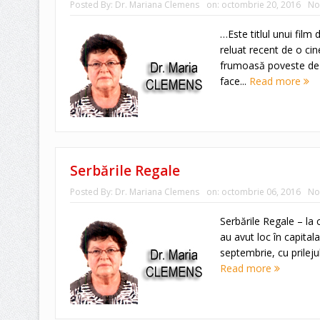
Posted By:
Dr. Mariana Clemens
on:
octombrie 20, 2016
No
…Este titlul unui film
reluat recent de o ci
frumoasă poveste de d
face...
Read more
Serbările Regale
Posted By:
Dr. Mariana Clemens
on:
octombrie 06, 2016
No
Serbările Regale – la 
au avut loc în capital
septembrie, cu prilejul
Read more