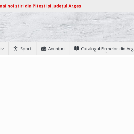
ai noi știri din Pitești și județul Argeș
iv
Sport
Anunţuri
Catalogul Firmelor din Ar