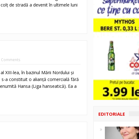
colţ de stradă a devenit în ultimele luni
 Comments
al XIII-lea, în bazinul Mării Nordului şi
s-a constituit o alianţă comercială fără
 denumită Hansa (Liga hanseatică). Ea a
EDITORIALE