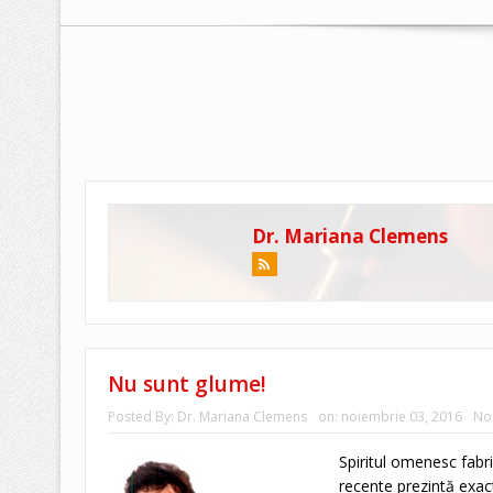
Dr. Mariana Clemens
Nu sunt glume!
Posted By:
Dr. Mariana Clemens
on:
noiembrie 03, 2016
No
Spiritul omenesc fab
recente prezintă exac