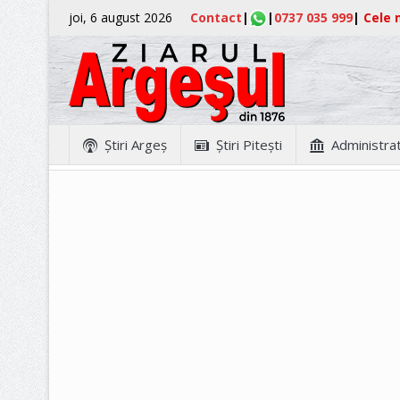
joi, 6 august 2026
Contact
|
|
0737 035 999
|
Cele m
Ştiri Argeş
Ştiri Piteşti
Administrat