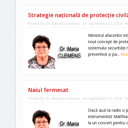
Strategie naţională de protecţie civil
Posted By:
Dr. Mariana Clemens
on:
septembrie 22, 2016
N
Ministrul afacerilor i
noul concept de prote
sistemului securităţii
preventivă şi pa...
Rea
Naiul fermecat
Posted By:
Dr. Mariana Clemens
on:
septembrie 15, 2016
N
Dacă auzi la radio o p
instrumentist Matthias
la un concert pentru or