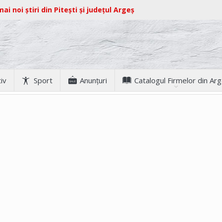
ai noi știri din Pitești și județul Argeș
iv
Sport
Anunţuri
Catalogul Firmelor din Ar