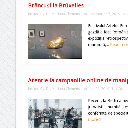
Brâncuşi la Brüxelles
Posted By:
Dr. Mariana Clemens
on:
noiembrie 07, 2019
No
Festivalul Artelor Euro
gazdă a fost România.
expoziţia retrospectiv
marmură,...
Read mo
Atenţie la campaniile online de mani
Posted By:
Dr. Mariana Clemens
on:
mai 23, 2019
No Comm
Recent, la Berlin a avu
jurnalistic, numită „re
conferinţe de speciali
more