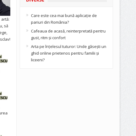
Care este cea mai bună aplicație de
artă:
pariuri din România?
u, să
Cafeaua de acasă, reinterpretată pentru
ege,
gust, ritm și confort
sclav!
Arta pe înțelesul tuturor: Unde găsești un
ghid online prietenos pentru familii și
liceeni?
urea