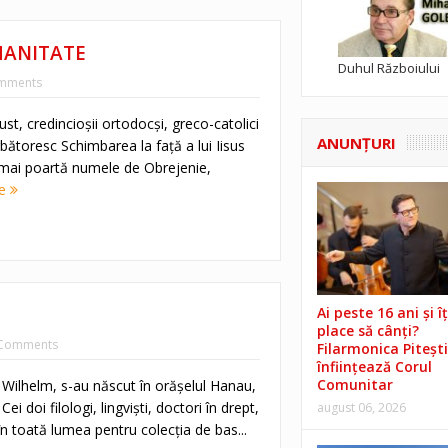
MANITATE
Duhul Războiului
mments
ust, credincioşii ortodocşi, greco-catolici
ANUNŢURI
bătoresc Schimbarea la faţă a lui Iisus
 mai poartă numele de Obrejenie,
re
Ai peste 16 ani și îț
place să cânți?
Comments
Filarmonica Pitești
înființează Corul
Comunitar
i Wilhelm, s-au născut în orăşelul Hanau,
ei doi filologi, lingvişti, doctori în drept,
august 06, 2026
n toată lumea pentru colecţia de bas...