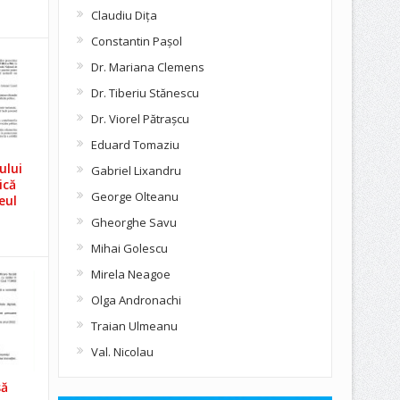
Claudiu Diţa
Constantin Pașol
Dr. Mariana Clemens
Dr. Tiberiu Stănescu
Dr. Viorel Pătraşcu
Eduard Tomaziu
ului
Gabriel Lixandru
ică
George Olteanu
eul
Gheorghe Savu
Mihai Golescu
Mirela Neagoe
Olga Andronachi
Traian Ulmeanu
Val. Nicolau
să