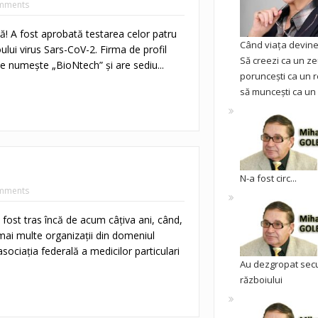
mments
nă! A fost aprobată testarea celor patru
Când viața devine 
ului virus Sars-CoV-2. Firma de profil
Să creezi ca un ze
e numeşte „BioNtech” şi are sediu...
poruncești ca un r
să muncești ca un 
N-a fost circ...
mments
fost tras încă de acum câţiva ani, când,
 mai multe organizaţii din domeniul
asociaţia federală a medicilor particulari
Au dezgropat sec
războiului