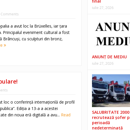
final
iulie 27, 2026
 Comments
palia a avut loc la Brüxelles, iar ţara
 Principalul eveniment cultural a fost
ă Brâncuşi, cu sculpturi din bronz,
re
ANUNŢ DE MEDIU
iulie 27, 2026
pulare!
ents
t loc o conferinţă internaţionlă de profil
:publica”. Ediţia a 13-a a acestei
SALUBRITATE 2000 
tate din noua eră digitală a avu...
Read
recrutează șofer 
perioadă
nedeterminată