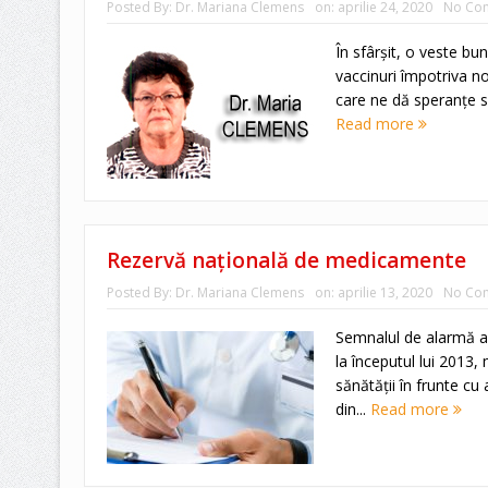
Posted By:
Dr. Mariana Clemens
on:
aprilie 24, 2020
No Co
În sfârşit, o veste bu
vaccinuri împotriva no
care ne dă speranţe s
Read more
Rezervă naţională de medicamente
Posted By:
Dr. Mariana Clemens
on:
aprilie 13, 2020
No Co
Semnalul de alarmă a 
la începutul lui 2013,
sănătăţii în frunte cu 
din...
Read more