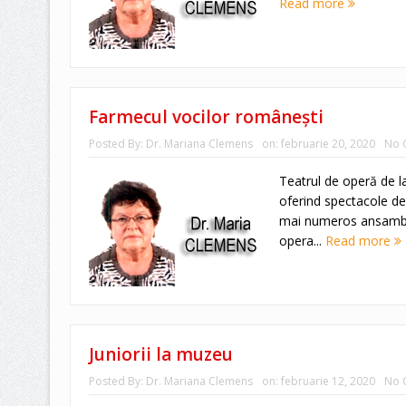
Read more
Farmecul vocilor româneşti
Posted By:
Dr. Mariana Clemens
on:
februarie 20, 2020
No 
Teatrul de operă de l
oferind spectacole de
mai numeros ansamblu
opera...
Read more
Juniorii la muzeu
Posted By:
Dr. Mariana Clemens
on:
februarie 12, 2020
No 