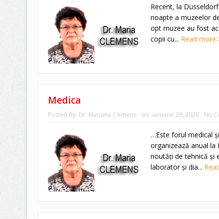
Recent, la Düsseldorf
noapte a muzeelor des
opt muzee au fost acce
copii cu...
Read more
Medica
Posted By:
Dr. Mariana Clemens
on:
ianuarie 29, 2020
No C
…Este forul medical şi
organizează anual la 
noutăţi de tehnică şi 
laborator şi dia...
Rea