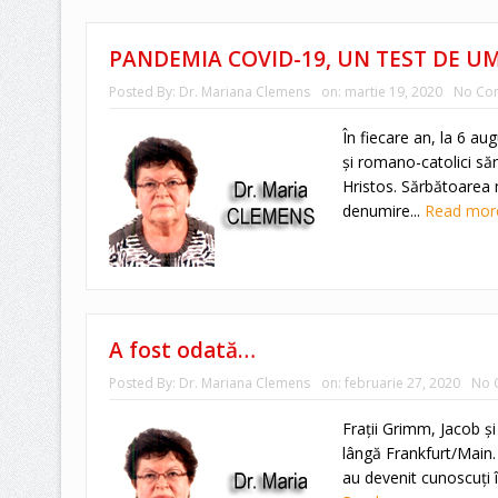
PANDEMIA COVID-19, UN TEST DE U
Posted By:
Dr. Mariana Clemens
on:
martie 19, 2020
No Co
În fiecare an, la 6 aug
şi romano-catolici săr
Hristos. Sărbătoarea
denumire...
Read mo
A fost odată…
Posted By:
Dr. Mariana Clemens
on:
februarie 27, 2020
No 
Fraţii Grimm, Jacob ş
lângă Frankfurt/Main. C
au devenit cunoscuţi î