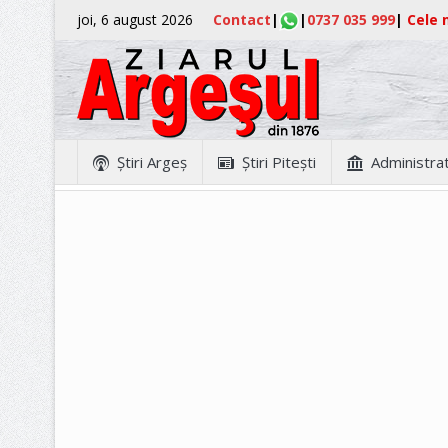
joi, 6 august 2026
Contact
|
|
0737 035 999
|
Cele m
Ştiri Argeş
Ştiri Piteşti
Administrat