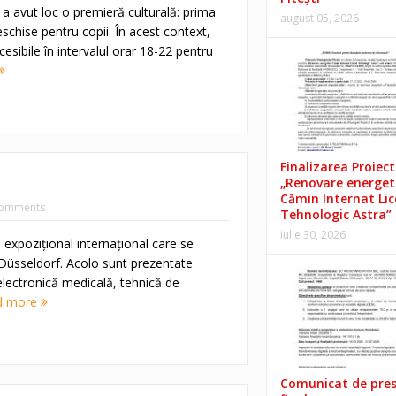
 a avut loc o premieră culturală: prima
august 05, 2026
chise pentru copii. În acest context,
sibile în intervalul orar 18-22 pentru
Finalizarea Proiect
„Renovare energet
Cămin Internat Lic
omments
Tehnologic Astra”
iulie 30, 2026
 expoziţional internaţional care se
Düsseldorf. Acolo sunt prezentate
electronică medicală, tehnică de
d more
Comunicat de pre