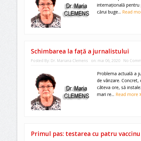
internaţională pentru 
cărui buge...
Read mo
Schimbarea la faţă a jurnalistului
Posted By:
Dr. Mariana Clemens
on:
mai 06, 2020
No Comm
Problema actuală a ju
de vânzare. Concret, 
câteva ore, să instale
mari re...
Read more
Primul pas: testarea cu patru vaccinu