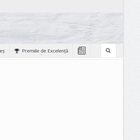
geș
Premiile de Excelență