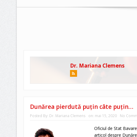
Dr. Mariana Clemens
Dunărea pierdută puţin câte puţin…
Posted By:
Dr. Mariana Clemens
on:
mai 15, 2020
No Comm
Oficiul de Stat Bavar
articol despre Dunăre.