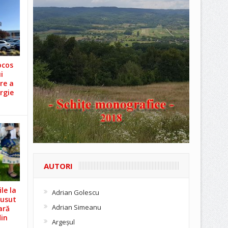
ocos
i
re a
rgie
AUTORI
le la
Adrian Golescu
Cusut
Adrian Simeanu
ară
din
Argeşul