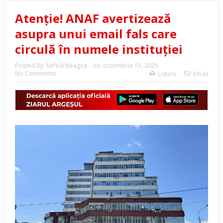
Atenție! ANAF avertizează
asupra unui email fals care
circulă în numele instituției
Posted By:
Mirela Neagoe
on:
octombrie 15, 2025
No Comments
Listare
Email