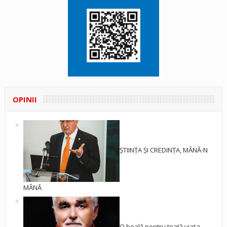
OPINII
ȘTIINȚA ȘI CREDINȚA, MÂNĂ-N
MÂNĂ
O boală pentru toată viața