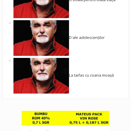
D'ale adolescenților
La taifas cu coana moașă