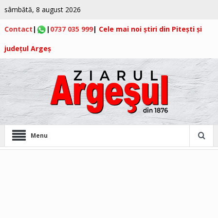
sâmbătă, 8 august 2026
Contact
|
|
0737 035 999
|
Cele mai noi știri din Pitești și
județul Argeș
Menu