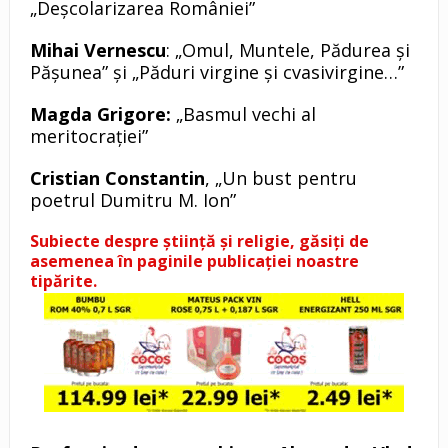
„Deșcolarizarea României”
Mihai Vernescu
: „Omul, Muntele, Pădurea și
Pășunea” și „Păduri virgine și cvasivirgine…”
Magda Grigore:
„Basmul vechi al
meritocrației”
Cristian Constantin
, „Un bust pentru
poetrul Dumitru M. Ion”
Subiecte despre știință și religie, găsiți de
asemenea în paginile publicației noastre
tipărite.