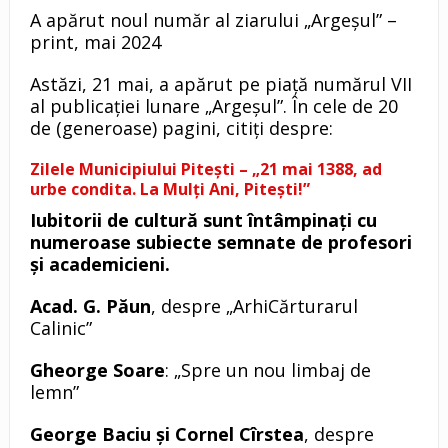
A apărut noul număr al ziarului „Argeșul” –
print, mai 2024
Astăzi, 21 mai, a apărut pe piață numărul VII
al publicației lunare „Argeșul”. În cele de 20
de (generoase) pagini, citiți despre:
Zilele Municipiului Pitești – „21 mai 1388, ad
urbe condita. La Mulți Ani, Pitești!”
Iubitorii de cultură sunt întâmpinați cu
numeroase subiecte semnate de profesori
și academicieni.
Acad. G. Păun
, despre „ArhiCărturarul
Calinic”
Gheorge Soare
: „Spre un nou limbaj de
lemn”
George Baciu și Cornel Cîrstea
, despre