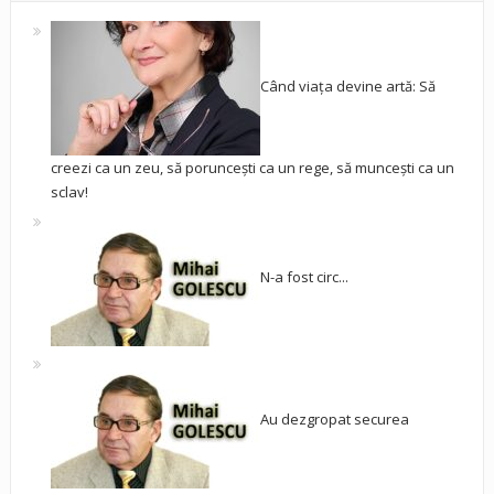
Când viața devine artă: Să
creezi ca un zeu, să poruncești ca un rege, să muncești ca un
sclav!
N-a fost circ...
Au dezgropat securea