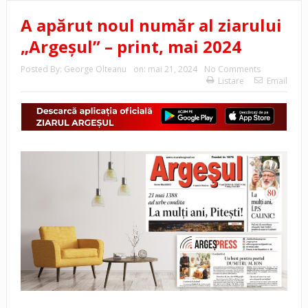
A apărut noul număr al ziarului
„Argeșul” – print, mai 2024
Posted By:
George Olteanu
on:
mai 21, 2024
No Comments
Listare
Email