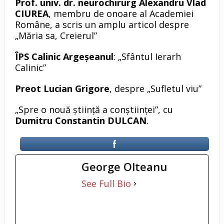
Prof. univ. dr. neurochirurg Alexandru Vlad
CIUREA
, membru de onoare al Academiei
Române, a scris un amplu articol despre
„Măria sa, Creierul”
ÎPS Calinic Argeșeanul
: „Sfântul Ierarh
Calinic”
Preot Lucian Grigore
, despre „Sufletul viu”
„Spre o nouă știință a conștiinței”, cu
Dumitru Constantin DULCAN
.
George Olteanu
See Full Bio