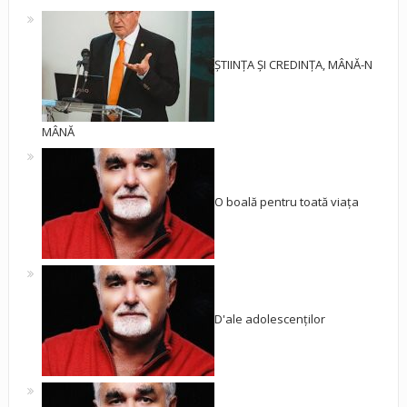
ȘTIINȚA ȘI CREDINȚA, MÂNĂ-N
MÂNĂ
O boală pentru toată viața
D'ale adolescenților