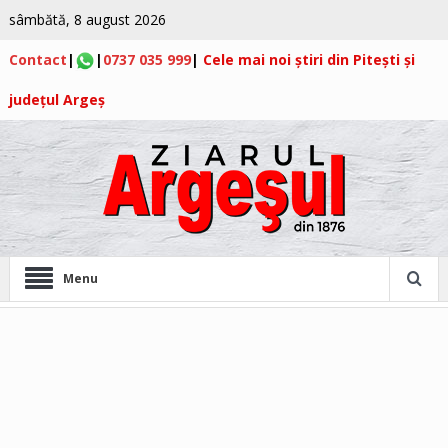
sâmbătă, 8 august 2026
Contact
|
|
0737 035 999
|
Cele mai noi știri din Pitești și
județul Argeș
Menu