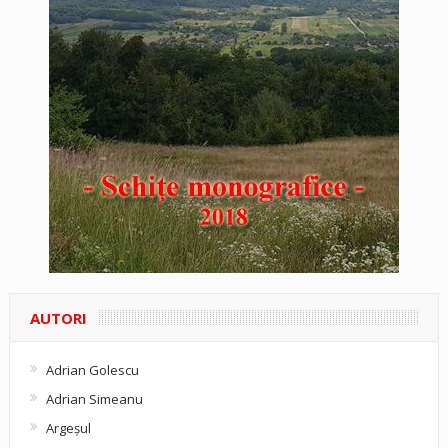
AUTORI
Adrian Golescu
Adrian Simeanu
Argeşul