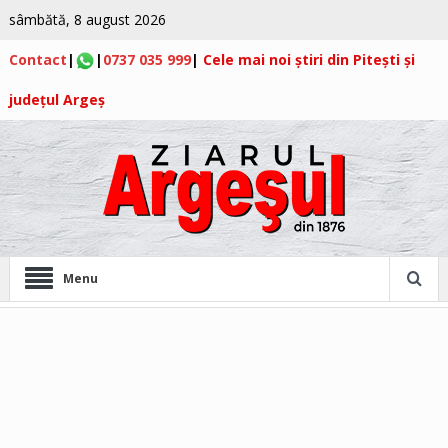
sâmbătă, 8 august 2026
Contact
|
|
0737 035 999
|
Cele mai noi știri din Pitești și
județul Argeș
Menu