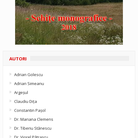
AUTORI
Adrian Golescu
Adrian Simeanu
Argeşul
Claudiu Diţa
Constantin Pașol
Dr. Mariana Clemens
Dr. Tiberiu Stănescu
Dr. Viorel Pătraşcu