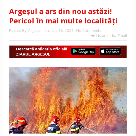
Argeșul a ars din nou astăzi!
Pericol în mai multe localități
Posted By:
Argeşul
on:
iulie 18, 2024
No Comments
Listare
Email