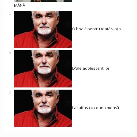
MÂNĂ
O boală pentru toată viața
D'ale adolescenților
La taifas cu coana moașă