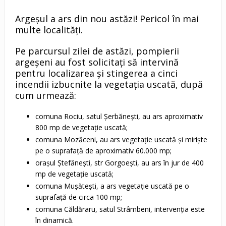
Argeșul a ars din nou astăzi! Pericol în mai
multe localități.
Pe parcursul zilei de astăzi, pompierii
argeșeni au fost solicitați să intervină
pentru localizarea și stingerea a cinci
incendii izbucnite la vegetația uscată, după
cum urmează:
comuna Rociu, satul Șerbănești, au ars aproximativ
800 mp de vegetație uscată;
comuna Mozăceni, au ars vegetație uscată și miriște
pe o suprafață de aproximativ 60.000 mp;
orașul Ștefănești, str Gorgoești, au ars în jur de 400
mp de vegetație uscată;
comuna Mușătești, a ars vegetație uscată pe o
suprafață de circa 100 mp;
comuna Căldăraru, satul Strâmbeni, intervenția este
în dinamică.