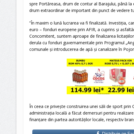
spre Portăreasa, drum de contur al Barajului, până la c
drum extraordinar de important din punct de vedere tur
”În maxim o lună lucrarea va fi finalizată. Investiția, ca
euro – fonduri europene prin AFIR, a cuprins și asfaltăr
Concomitent, suntem aproape de finalizarea licitațiilo
derula cu fonduri guvernamentale prin Programul „Ang
comunale și introducerea de apă și canalizare în Pojor
În ceea ce privește construirea unei săli de sport prin
administrația locală a făcut demersuri pentru realizare
finanțare din partea autorităților locale, respectiv bran
Distribuie pe F