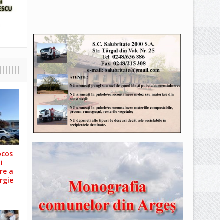
ocos
i
re a
rgie