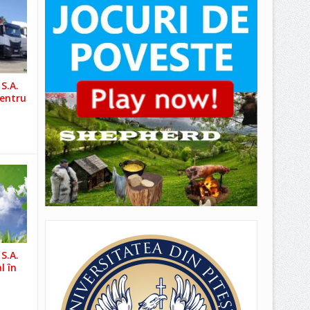
S.A.
pentru
S.A.
l în