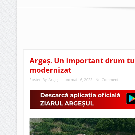
Argeș. Un important drum turi
modernizat
Posted By:
Argeşul
on:
mai 16, 2023
No Comments