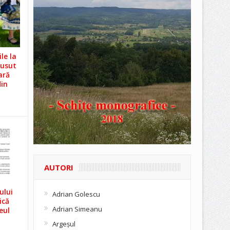
le la
Cusut
ară
din
AUTORI
ului
Adrian Golescu
ică
Adrian Simeanu
eul
Argeşul