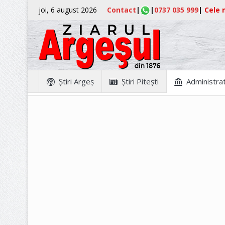
joi, 6 august 2026
Contact
|
|
0737 035 999
|
Cele m
Ştiri Argeş
Ştiri Piteşti
Administrat