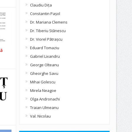
Claudiu Diţa
Constantin Pașol
Dr. Mariana Clemens
Dr. Tiberiu Stănescu
Dr. Viorel Pătraşcu
Eduard Tomaziu
să
Gabriel Lixandru
George Olteanu
Gheorghe Savu
Mihai Golescu
Mirela Neagoe
Olga Andronachi
Traian Ulmeanu
Val. Nicolau