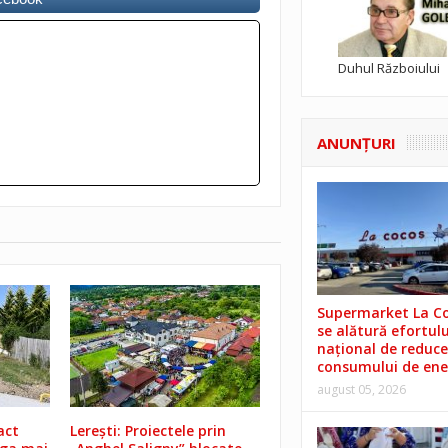
Duhul Războiului
ANUNŢURI
Supermarket La C
se alătură efortulu
național de reduce
consumului de ene
august 05, 2026
act
Lerești: Proiectele prin