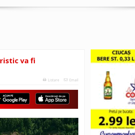
stic va fi
Listare
Email