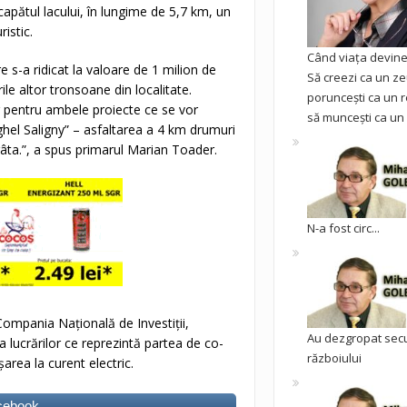
apătul lacului, în lungime de 5,7 km, un
istic.
Când viața devine 
re s-a ridicat la valoare de 1 milion de
Să creezi ca un ze
ile altor tronsoane din localitate.
poruncești ca un r
r pentru ambele proiecte ce se vor
să muncești ca un 
hel Saligny” – asfaltarea a 4 km drumuri
âta.”, a spus primarul Marian Toader.
N-a fost circ...
 Compania Națională de Investiții,
Au dezgropat sec
a lucrărilor ce reprezintă partea de co-
războiului
șarea la curent electric.
acebook