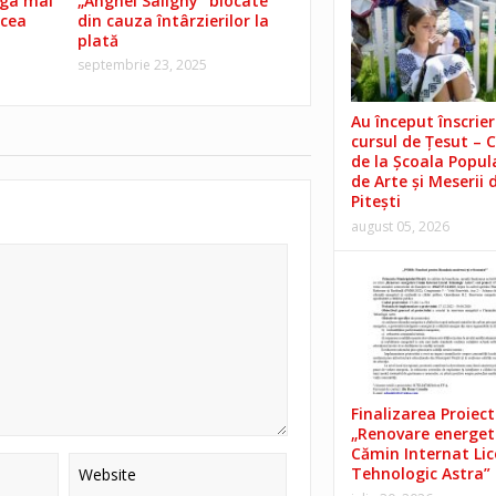
ega mai
„Anghel Saligny” blocate
lcea
din cauza întârzierilor la
plată
septembrie 23, 2025
Au început înscrieri
cursul de Țesut – 
de la Școala Popul
de Arte și Meserii 
Pitești
august 05, 2026
Finalizarea Proiect
„Renovare energet
Cămin Internat Lic
Tehnologic Astra”