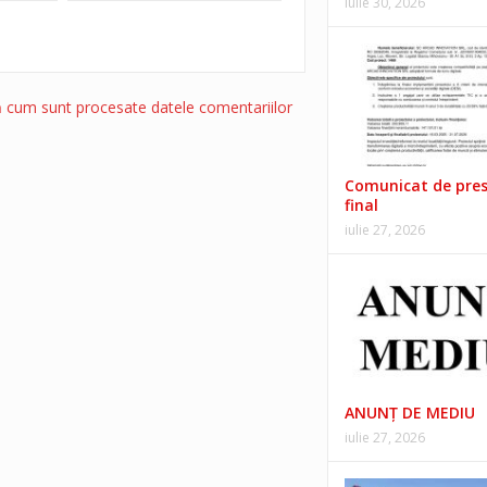
iulie 30, 2026
ă cum sunt procesate datele comentariilor
Comunicat de pre
final
iulie 27, 2026
ANUNŢ DE MEDIU
iulie 27, 2026