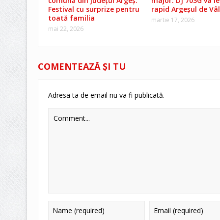
comună din județul Argeș.
major: DJ 703G va l
Festival cu surprize pentru
rapid Argeșul de Vâ
toată familia
martie 17, 2026
mai 22, 2026
COMENTEAZĂ ŞI TU
Adresa ta de email nu va fi publicată.