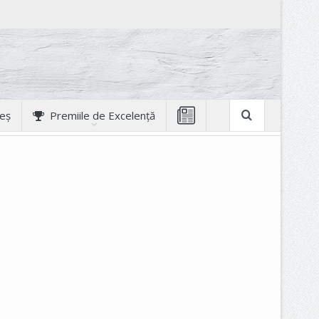
geș
Premiile de Excelență