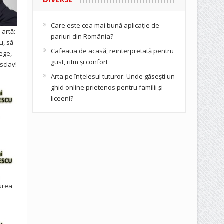
Care este cea mai bună aplicație de
artă:
pariuri din România?
u, să
Cafeaua de acasă, reinterpretată pentru
ege,
gust, ritm și confort
sclav!
Arta pe înțelesul tuturor: Unde găsești un
ghid online prietenos pentru familii și
liceeni?
urea