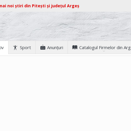
ai noi știri din Pitești și județul Argeș
iv
Sport
Anunţuri
Catalogul Firmelor din Ar