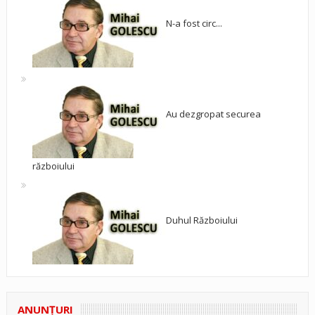
N-a fost circ...
Au dezgropat securea
războiului
Duhul Războiului
ANUNŢURI