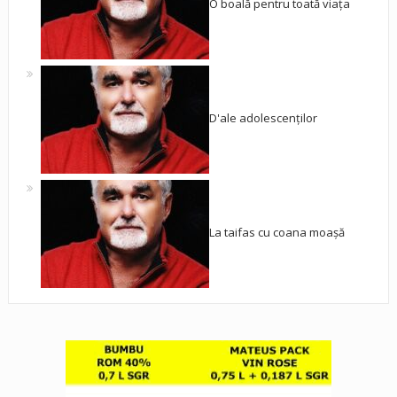
O boală pentru toată viața
D'ale adolescenților
La taifas cu coana moașă