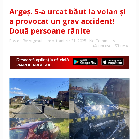
Argeș. S-a urcat băut la volan și
a provocat un grav accident!
Două persoane rănite
Posted By:
Argeşul
on:
octombrie 31, 2025
No Comments
Listare
Email