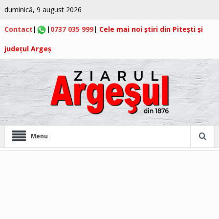
duminică, 9 august 2026
Contact
|
|
0737 035 999
|
Cele mai noi știri din Pitești și
județul Argeș
Menu