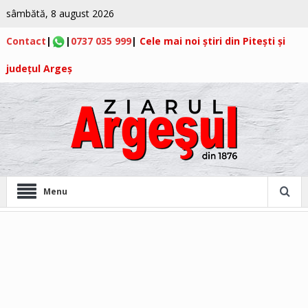
sâmbătă, 8 august 2026
Contact
|
|
0737 035 999
|
Cele mai noi știri din Pitești și
județul Argeș
Menu