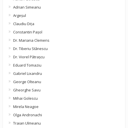
Adrian Simeanu
Argeşul
Claudiu Diţa
Constantin Pașol
Dr. Mariana Clemens
Dr. Tiberiu Stănescu
Dr. Viorel Pătraşcu
Eduard Tomaziu
Gabriel Lixandru
George Olteanu
Gheorghe Savu
Mihai Golescu
Mirela Neagoe
Olga Andronachi
Traian Ulmeanu