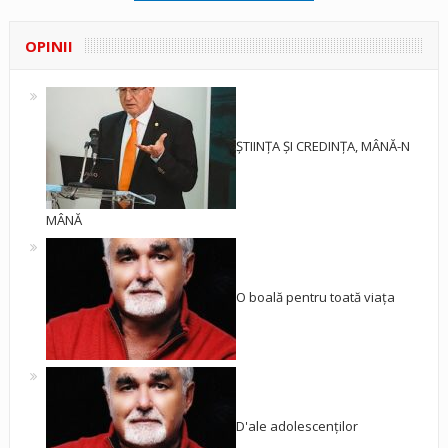
OPINII
ȘTIINȚA ȘI CREDINȚA, MÂNĂ-N
MÂNĂ
O boală pentru toată viața
D'ale adolescenților