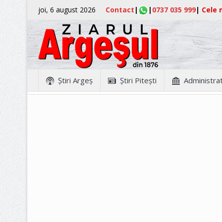
joi, 6 august 2026
Contact
|
|
0737 035 999
|
Cele m
Ştiri Argeş
Ştiri Piteşti
Administrat