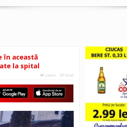
e în această
te la spital
Listare
Email