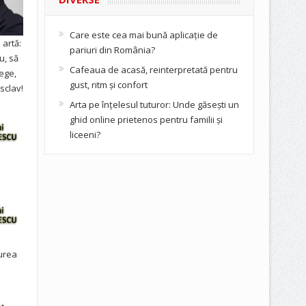
Care este cea mai bună aplicație de
artă:
pariuri din România?
u, să
Cafeaua de acasă, reinterpretată pentru
ege,
gust, ritm și confort
sclav!
Arta pe înțelesul tuturor: Unde găsești un
ghid online prietenos pentru familii și
liceeni?
urea