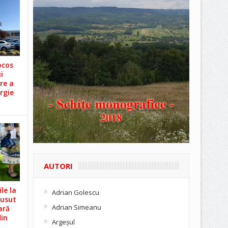
ocos
i
re a
rgie
AUTORI
le la
Adrian Golescu
Cusut
Adrian Simeanu
ară
din
Argeşul