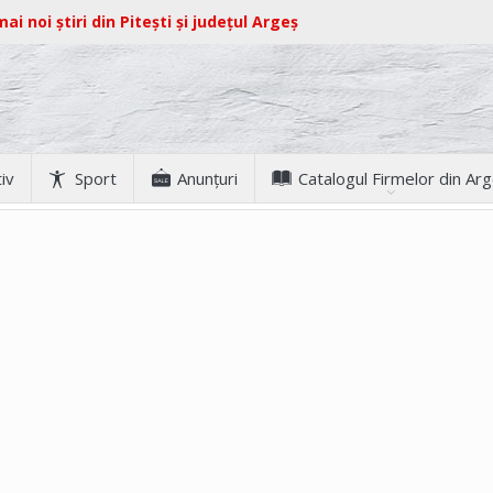
ai noi știri din Pitești și județul Argeș
iv
Sport
Anunţuri
Catalogul Firmelor din Ar