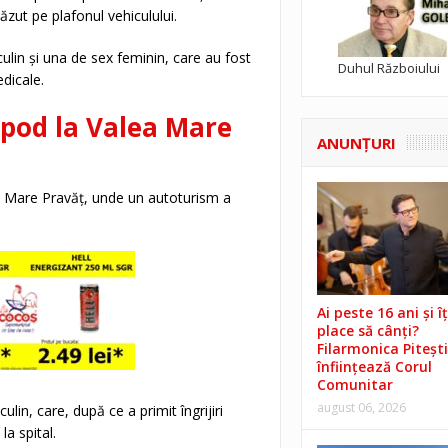
căzut pe plafonul vehiculului.
ulin și una de sex feminin, care au fost
Duhul Războiului
edicale.
 pod la Valea Mare
ANUNŢURI
ea Mare Pravăț, unde un autoturism a
Ai peste 16 ani și îț
place să cânți?
Filarmonica Pitești
înființează Corul
Comunitar
august 06, 2026
in, care, după ce a primit îngrijiri
la spital.