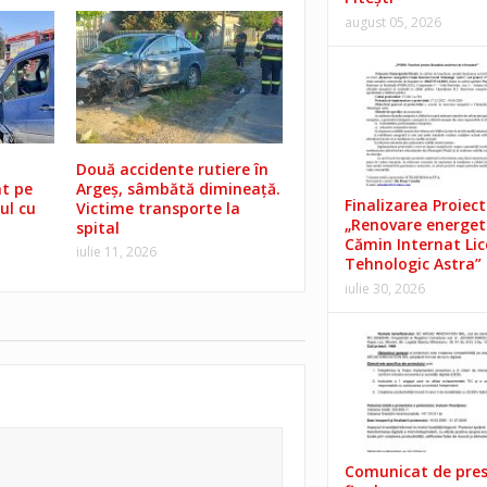
august 05, 2026
Două accidente rutiere în
t pe
Argeș, sâmbătă dimineață.
Finalizarea Proiect
ul cu
Victime transporte la
„Renovare energet
spital
Cămin Internat Lic
iulie 11, 2026
Tehnologic Astra”
iulie 30, 2026
Comunicat de pre