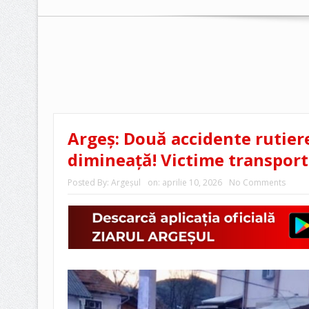
Argeș: Două accidente rutier
dimineață! Victime transporta
Posted By:
Argeşul
on:
aprilie 10, 2026
No Comments