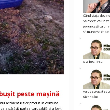
Când viața devine 
Să creezi ca un ze
poruncești ca un r
să muncești ca un 
N-a fost circ...
Au dezgropat sec
ăbușit peste mașină
războiului
 unui accident rutier produs în comuna
ce a părăsit partea carosabilă și a lovit