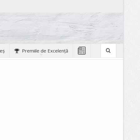
geș
Premiile de Excelență