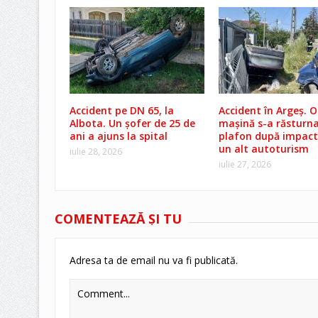
Accident pe DN 65, la
Accident în Argeș. O
Albota. Un șofer de 25 de
mașină s-a răsturna
ani a ajuns la spital
plafon după impact
un alt autoturism
iulie 28, 2026
iulie 27, 2026
COMENTEAZĂ ŞI TU
Adresa ta de email nu va fi publicată.