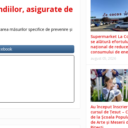
diilor, asigurate de
rarea măsurilor specifice de prevenire și
Supermarket La C
se alătură efortulu
național de reduce
acebook
consumului de ene
august 05, 2026
Au început înscrieri
cursul de Țesut – 
de la Școala Popul
de Arte și Meserii 
Pitești