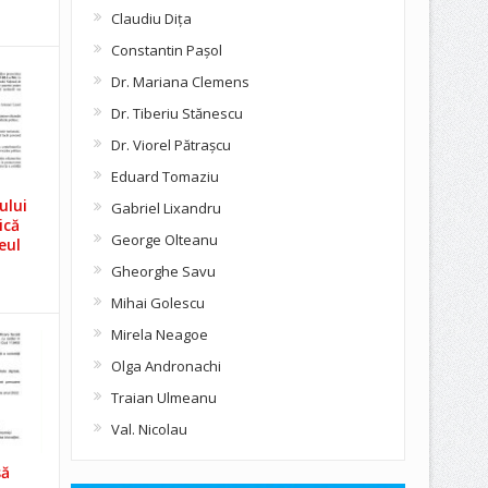
Claudiu Diţa
Constantin Pașol
Dr. Mariana Clemens
Dr. Tiberiu Stănescu
Dr. Viorel Pătraşcu
Eduard Tomaziu
ului
Gabriel Lixandru
ică
George Olteanu
eul
Gheorghe Savu
Mihai Golescu
Mirela Neagoe
Olga Andronachi
Traian Ulmeanu
Val. Nicolau
să