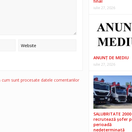
final
iulie 27, 2026
ANUNŢ DE MEDIU
iulie 27, 2026
ă cum sunt procesate datele comentariilor
SALUBRITATE 2000 
recrutează șofer 
perioadă
nedeterminată