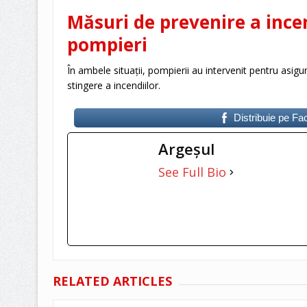
Măsuri de prevenire a incen
pompieri
În ambele situații, pompierii au intervenit pentru asigu
stingere a incendiilor.
Distribuie pe F
Argeşul
See Full Bio
RELATED ARTICLES