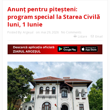
Anunț pentru piteșteni:
program special la Starea Civilă
luni, 1 Iunie
Posted By:
Argeşul
on:
mai 29, 2026
No Comments
Listare
Email