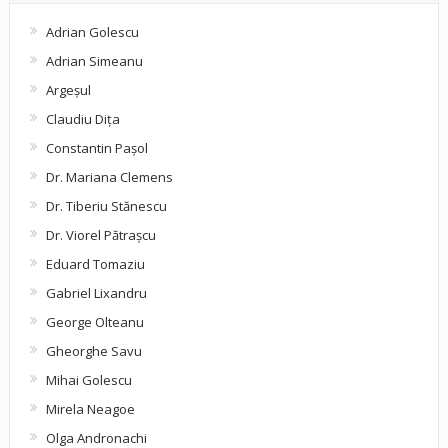
Adrian Golescu
Adrian Simeanu
Argeşul
Claudiu Diţa
Constantin Pașol
Dr. Mariana Clemens
Dr. Tiberiu Stănescu
Dr. Viorel Pătraşcu
Eduard Tomaziu
Gabriel Lixandru
George Olteanu
Gheorghe Savu
Mihai Golescu
Mirela Neagoe
Olga Andronachi