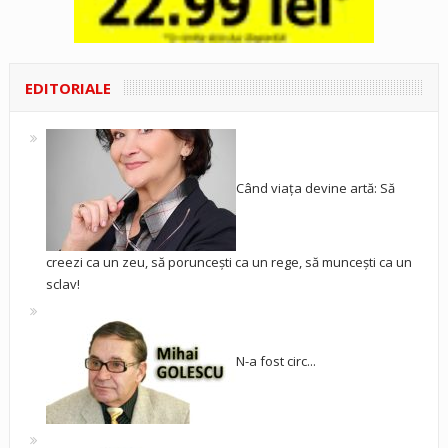
EDITORIALE
Când viața devine artă: Să
creezi ca un zeu, să poruncești ca un rege, să muncești ca un
sclav!
N-a fost circ...