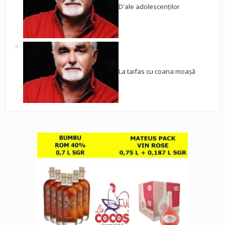
D'ale adolescenților
La taifas cu coana moașă