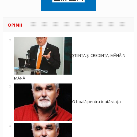
OPINII
ȘTIINȚA ȘI CREDINȚA, MÂNĂ-N
MÂNĂ
O boală pentru toată viața