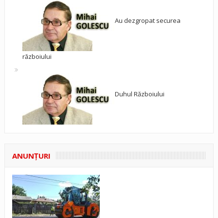
Au dezgropat securea
războiului
Duhul Războiului
ANUNŢURI