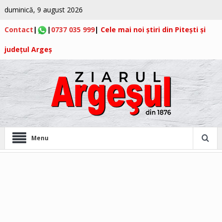
duminică, 9 august 2026
Contact
|
|
0737 035 999
|
Cele mai noi știri din Pitești și
județul Argeș
Menu