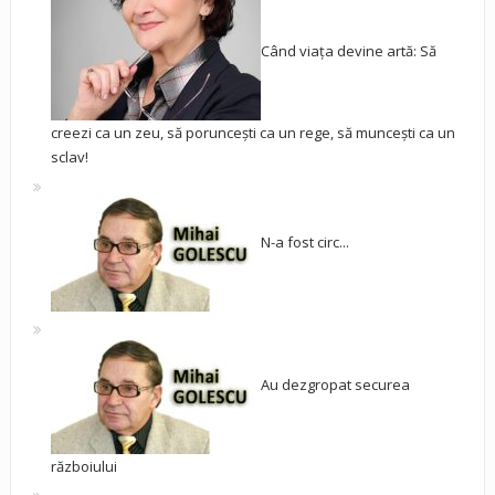
Când viața devine artă: Să
creezi ca un zeu, să poruncești ca un rege, să muncești ca un
sclav!
N-a fost circ...
Au dezgropat securea
războiului