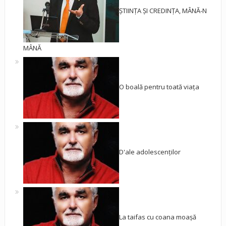
ȘTIINȚA ȘI CREDINȚA, MÂNĂ-N
MÂNĂ
O boală pentru toată viața
D'ale adolescenților
La taifas cu coana moașă