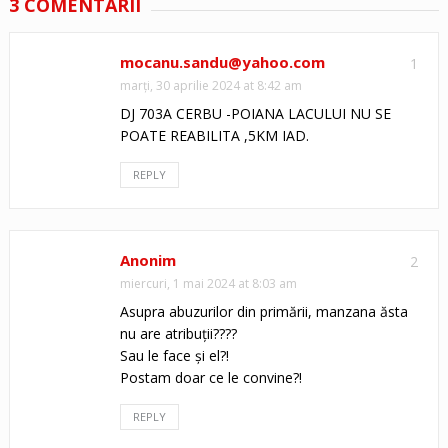
3 COMENTARII
mocanu.sandu@yahoo.com
1
marți, 30 aprilie 2024 at 8:42 am
DJ 703A CERBU -POIANA LACULUI NU SE
POATE REABILITA ,5KM IAD.
REPLY
Anonim
2
miercuri, 1 mai 2024 at 8:03 am
Asupra abuzurilor din primării, manzana ăsta
nu are atribuții????
Sau le face și el?!
Postam doar ce le convine?!
REPLY