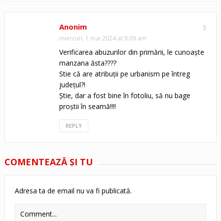
Anonim
3
miercuri, 1 mai 2024 at 8:09 am
Verificarea abuzurilor din primării, le cunoaște
manzana ăsta????
Stie că are atribuții pe urbanism pe întreg
județul?!
Știe, dar a fost bine în fotoliu, să nu bage
proștii în seamă!!!!
REPLY
COMENTEAZĂ ŞI TU
Adresa ta de email nu va fi publicată.