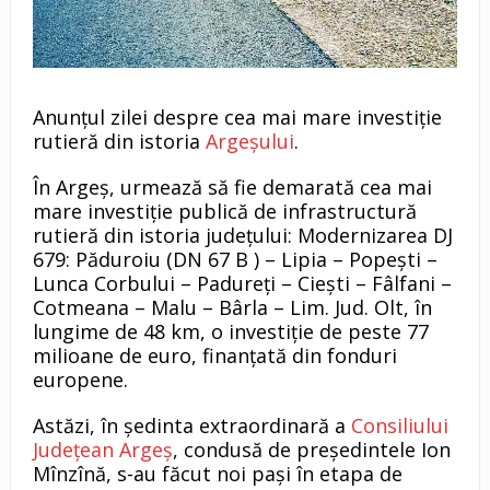
Anunțul zilei despre cea mai mare investiție
rutieră din istoria
Argeșului
.
În Argeș, urmează să fie demarată cea mai
mare investiție publică de infrastructură
rutieră din istoria județului: Modernizarea DJ
679: Păduroiu (DN 67 B ) – Lipia – Popești –
Lunca Corbului – Padureţi – Ciești – Fâlfani –
Cotmeana – Malu – Bârla – Lim. Jud. Olt, în
lungime de 48 km, o investiție de peste 77
milioane de euro, finanțată din fonduri
europene.
Astăzi, în ședinta extraordinară a
Consiliului
Județean Argeș
, condusă de președintele Ion
Mînzînă, s-au făcut noi pași în etapa de