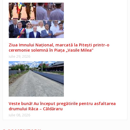
Ziua Imnului Național, marcată la Pitești printr-o
ceremonie solemnă în Piața „Vasile Milea”
iulie 29, 2026
Veste bună! Au început pregătirile pentru asfaltarea
drumului Râca – Căldăraru
iulie 08, 2026