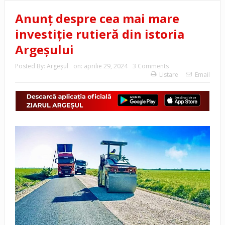
Anunț despre cea mai mare
investiție rutieră din istoria
Argeșului
Posted By:
Argeşul
on:
aprilie 29, 2024
3 Comments
Listare
Email