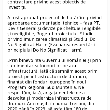
contractare privind acest obiectiv de
investiții.
A fost aprobat proiectul de hotărâre privind
aprobarea documentației tehnice – faza PT,
Deviz General și devize pe cheltuieli eligibile
și neeligibile, Bugetul proiectului, Studiu
privind imunizarea climatică și Studiul Do
No Significat Harm (Evaluarea respectării
principiului Do No Significat Harm).
„Prin binevoința Guvernului României și prin
suplimentarea fondurilor pe axa
Infrastructură, iată că semnăm acest prim
proiect pe infrastructura de drumuri,
finanțat din fonduri europene în noul
Program Regional Sud Muntenia. Ne
respectăm, iată, angajamentele de a
dezvolta și moderniza infrastructura de
drumuri. Am reușit, în numai trei ani, din
2020 până în 2023, să asfaltăm 180 de